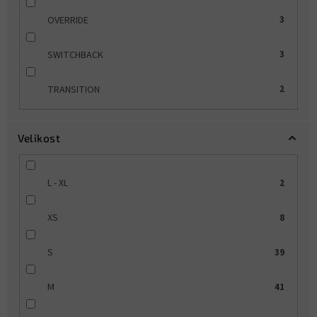
OVERRIDE
3
SWITCHBACK
3
TRANSITION
2
Velikost
L - XL
2
XS
8
S
39
M
41