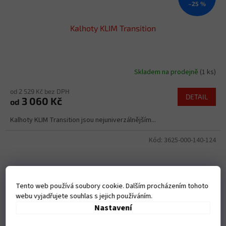
–25 %
Kalhoty KLIM Transition
Skladem na prodejně
(1 ks)
od 2 529 Kč bez DPH
DETAIL
3 060 Kč
od
Kalhoty KLIM Transition jsou nejuniverzálnějším...
Kód:
3625-000-140-124
Tento web používá soubory cookie. Dalším procházením tohoto
webu vyjadřujete souhlas s jejich používáním.
Nastavení