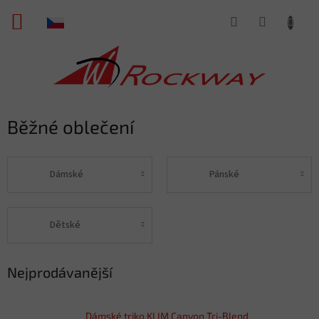
Přejít
NÁKUPNÍ
na
obsah
KOŠÍK
Běžné oblečení
Dámské
Pánské
Dětské
Nejprodávanější
Dámské triko KLIM Canyon Tri-Blend