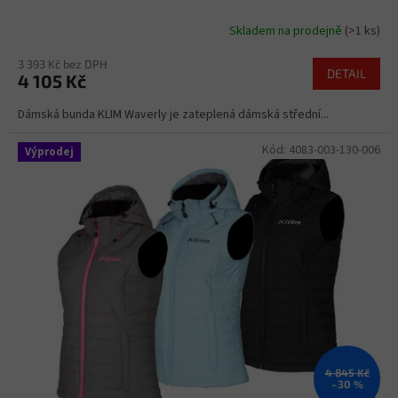
Skladem na prodejně
(>1 ks)
3 393 Kč bez DPH
DETAIL
4 105 Kč
Dámská bunda KLIM Waverly je zateplená dámská střední...
Kód:
4083-003-130-006
Výprodej
4 845 Kč
–30 %