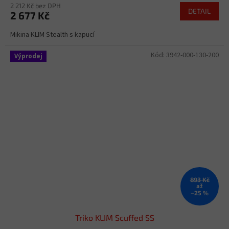
2 212 Kč bez DPH
DETAIL
2 677 Kč
Mikina KLIM Stealth s kapucí
Kód:
3942-000-130-200
Výprodej
893 Kč
až
–25 %
Triko KLIM Scuffed SS