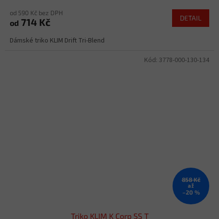
od 590 Kč bez DPH
DETAIL
714 Kč
od
Dámské triko KLIM Drift Tri-Blend
Kód:
3778-000-130-134
858 Kč
až
–20 %
Triko KLIM K Corp SS T