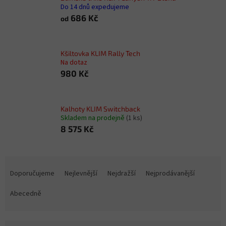
Do 14 dnů expedujeme
686 Kč
od
Kšiltovka KLIM Rally Tech
Na dotaz
980 Kč
Kalhoty KLIM Switchback
Skladem na prodejně
(1 ks)
8 575 Kč
Ř
a
Doporučujeme
Nejlevnější
Nejdražší
Nejprodávanější
z
e
Abecedně
n
í