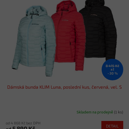
p
i
s
p
r
o
d
u
k
t
8 415 Kč
ů
až
–30 %
Dámská bunda KLIM Luna, poslední kus, červená, vel. S
Skladem na prodejně
(1 ks)
od 4 868 Kč bez DPH
DETAIL
5 890 Kč
od