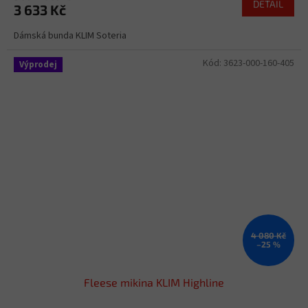
DETAIL
3 633 Kč
Dámská bunda KLIM Soteria
Kód:
3623-000-160-405
Výprodej
4 080 Kč
–25 %
Fleese mikina KLIM Highline