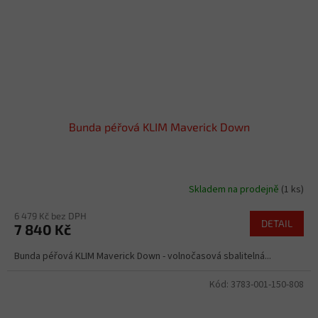
Bunda péřová KLIM Maverick Down
Skladem na prodejně
(1 ks)
6 479 Kč bez DPH
DETAIL
7 840 Kč
Bunda péřová KLIM Maverick Down - volnočasová sbalitelná...
Kód:
3783-001-150-808