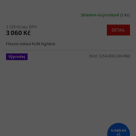
Skladem na prodejně
(1 ks)
2 529 Kč bez DPH
DETAIL
3 060 Kč
Fleese mikina KLIM Highline
Kód:
3254-000-160-660
Výprodej
4 080 Kč
až