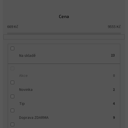
p
r
o
Cena
d
u
669
Kč
9555
Kč
k
t
ů
Na skladě
23
Akce
0
Novinka
2
Tip
4
Doprava ZDARMA
9