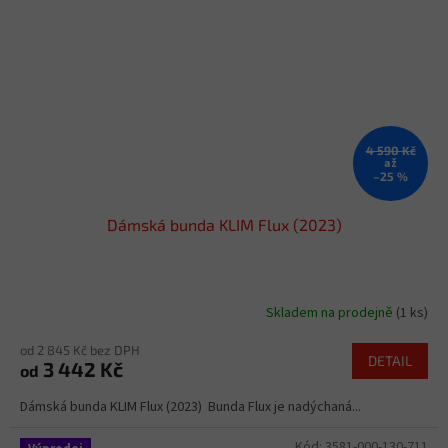
4 590 Kč
až
–25 %
Dámská bunda KLIM Flux (2023)
Skladem na prodejně
(1 ks)
od 2 845 Kč bez DPH
DETAIL
3 442 Kč
od
Dámská bunda KLIM Flux (2023) Bunda Flux je nadýchaná...
Kód:
3581-000-130-711