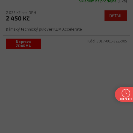
Skladem na prodejně
(1 ks)
2 025 Kč bez DPH
DETAIL
2 450 Kč
Dámský technický pulover KLIM Accelerate
Kód:
3917-001-322-905
Doprava
ZDARMA
Zobrazit