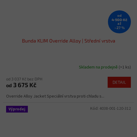
od
4 900 Kč
až
–27 %
Bunda KLIM Override Alloy | Střední vrstva
Skladem na prodejně
(>1 ks)
od 3 037 Kč bez DPH
DETAIL
3 675 Kč
od
Override Alloy Jacket Speciální vrstva proti chladu s...
Kód:
4038-001-120-312
Výprodej