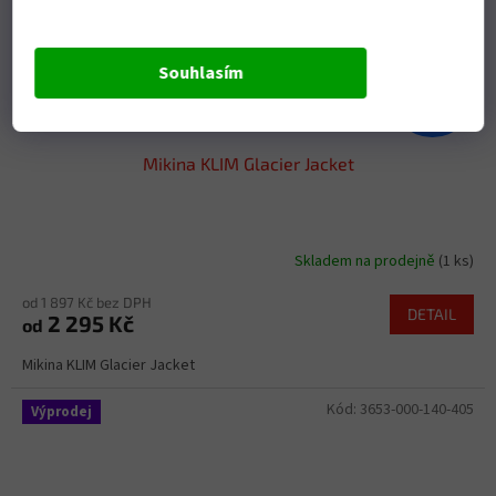
Souhlasím
od
2 940 Kč
až
–25 %
Mikina KLIM Glacier Jacket
Skladem na prodejně
(1 ks)
od 1 897 Kč bez DPH
DETAIL
2 295 Kč
od
Mikina KLIM Glacier Jacket
Kód:
3653-000-140-405
Výprodej