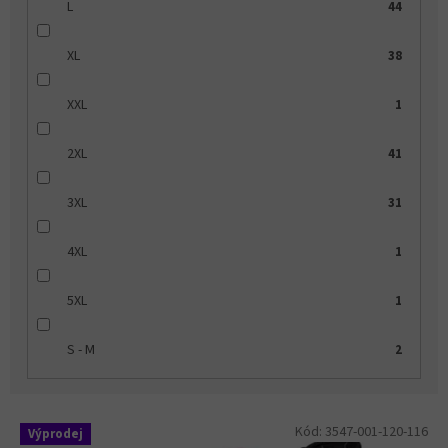
L
44
XL
38
XXL
1
2XL
41
3XL
31
4XL
1
5XL
1
S - M
2
V
Kód:
3547-001-120-116
Výprodej
ý