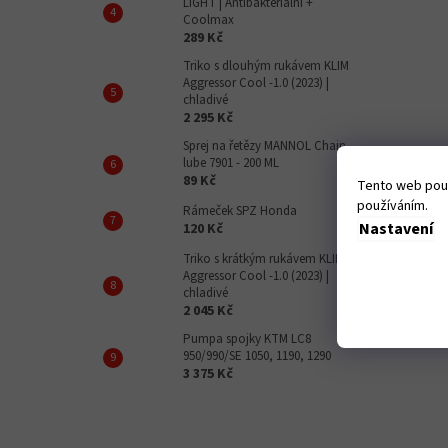
LIGHT | Antibakteriální +
Coolmax
289 Kč
Triko s dlouhým rukávem KLIM
Aggressor Cool -1.0 (2023) |
chladivé
2 295 Kč
Sprej na řetězy MANNOL Chain
lube 7901 - 200 ML
89 Kč
Tento web použ
používáním.
Rámeček SPZ Honda
Nastavení
120 Kč
Triko s krátkým rukávem KLIM
Aggressor Cool -1.0 (2023) |
chladivé
2 045 Kč
Pumpa spojky KTM LC8
950/990/SE 1050, 1190, 1290
3 375 Kč