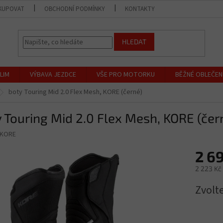
KUPOVAT
OBCHODNÍ PODMÍNKY
KONTAKTY
PRODEJNA
HLEDAT
LIM
VÝBAVA JEZDCE
VŠE PRO MOTORKU
BĚŽNÉ OBLEČEN
boty Touring Mid 2.0 Flex Mesh, KORE (černé)
 Touring Mid 2.0 Flex Mesh, KORE (čer
KORE
2 6
2 223 Kč
Měrná
Zvolt
cena: