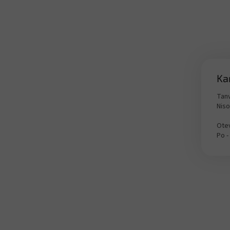
Ka
Tanv
Nis
Otev
Po -