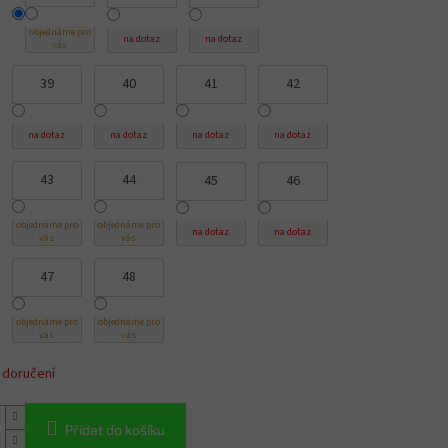
objednáme pro
na dotaz
na dotaz
vás
39
40
41
42
na dotaz
na dotaz
na dotaz
na dotaz
43
44
45
46
objednáme pro
objednáme pro
na dotaz
na dotaz
vás
vás
47
48
objednáme pro
objednáme pro
vás
vás
 doručení
Přidat do košíku