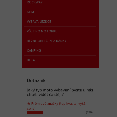
n
ROCKWAY
e
KLIM
l
VÝBAVA JEZDCE
VŠE PRO MOTORKU
BĚŽNÉ OBLEČENÍ A DÁRKY
CAMPING
BETA
Dotazník
Jaký typ moto vybavení byste u nás
chtěli vidět častěji?
🔥 Prémiové značky (top kvalita, vyšší
cena)
(29%)