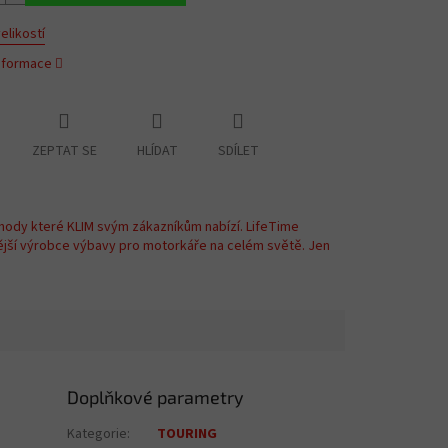
elikostí
informace
ZEPTAT SE
HLÍDAT
SDÍLET
hody které KLIM svým zákazníkům nabízí. LifeTime
ější výrobce výbavy pro motorkáře na celém světě. Jen
Doplňkové parametry
Kategorie
:
TOURING