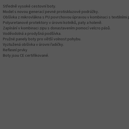
Středně vysoké cestovní boty.
Model s novou generací pevné protiskluzové podrážky.
Obšívka z mikrovlákna s PU povrchovou úpravou v kombinaci s textilními 
Polyuretanové protektory v úrovni kotníků, paty a holeně.
Zapínání v kombinaci zipu s donastavením pomocí velcro pásů.
Voděodolná a prodyšná podšívka.
Pružné panely boty pro větší volnost pohybu.
Vyztužená obšívka v úrovni řadičky.
Reflexní prvky
Boty jsou CE certifikované.