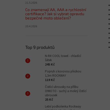
21.5.2026
Co znamenají AA, AAA a rychlostní
certifikace? Jak si vybrat opravdu
bezpečné moto oblečení?
20.4.2026
Top 9 produktů
N-Rit COOL towel - chladící
šátek
245 Kč
Popruh s kovovou přezkou
1,5m ROCKWAY
119 Kč
Čistící ubrousky na přilbu
O!MOTO - suchý a mokrý čistící
ubrousek
25 Kč
Letní podkolenka Rockway