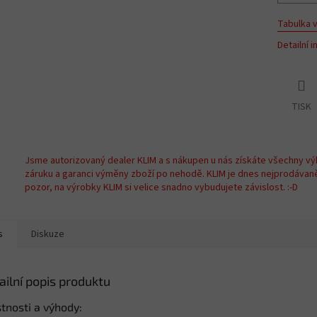
Tabulka v
Detailní 
TISK
Jsme autorizovaný dealer KLIM a s nákupen u nás získáte všechny vý
záruku a garanci výměny zboží po nehodě. KLIM je dnes nejprodávan
pozor, na výrobky KLIM si velice snadno vybudujete závislost. :-D
s
Diskuze
ailní popis produktu
tnosti a výhody: