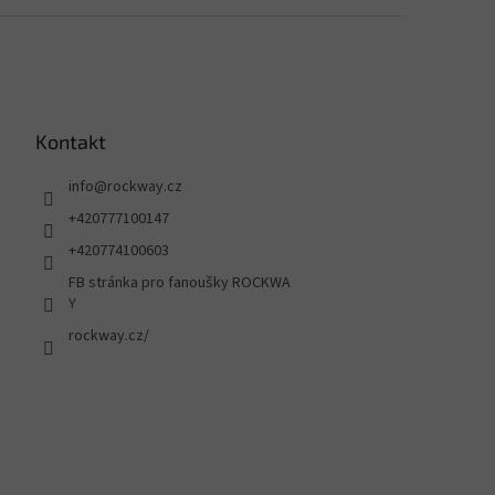
Kontakt
info
@
rockway.cz
+420777100147
+420774100603
FB stránka pro fanoušky ROCKWA
Y
rockway.cz/