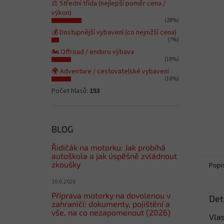
⚖️ Střední třída (nejlepší poměr cena /
výkon)
(28%)
💰 Dostupnější vybavení (co nejnižší cena)
(7%)
🏍️ Offroad / enduro výbava
(18%)
🌍 Adventure / cestovatelské vybavení
(18%)
Počet hlasů:
153
BLOG
Řidičák na motorku: Jak probíhá
autoškola a jak úspěšně zvládnout
zkoušky
Popi
10.6.2026
Příprava motorky na dovolenou v
Det
zahraničí: dokumenty, pojištění a
vše, na co nezapomenout (2026)
Vlas