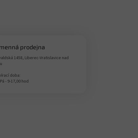
menná prodejna
aldská 1458, Liberec-Vratislavice nad
ou
írací doba:
 Pá - 9-17,00 hod