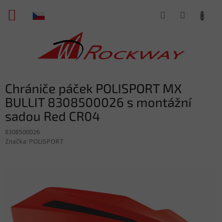
Přejít
NÁKUPNÍ
na
obsah
KOŠÍK
Chrániče páček POLISPORT MX
BULLIT 8308500026 s montážní
sadou Red CR04
8308500026
Značka:
POLISPORT