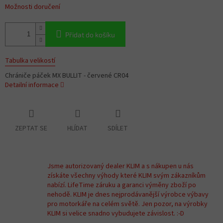
Možnosti doručení
Přidat do košíku
Tabulka velikostí
Chrániče páček MX BULLIT - červené CR04
Detailní informace
ZEPTAT SE
HLÍDAT
SDÍLET
Jsme autorizovaný dealer KLIM a s nákupen u nás
získáte všechny výhody které KLIM svým zákazníkům
nabízí. LifeTime záruku a garanci výměny zboží po
nehodě. KLIM je dnes nejprodávanější výrobce výbavy
pro motorkáře na celém světě. Jen pozor, na výrobky
KLIM si velice snadno vybudujete závislost. :-D