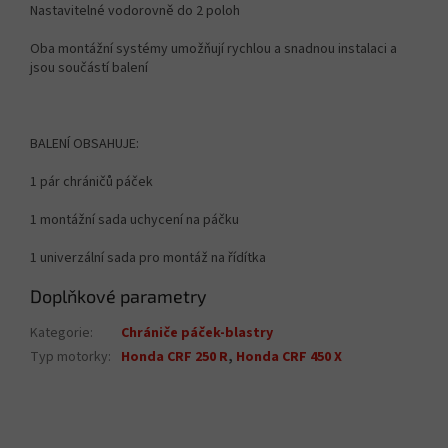
Nastavitelné vodorovně do 2 poloh
Oba montážní systémy umožňují rychlou a snadnou instalaci a
jsou součástí balení
BALENÍ OBSAHUJE:
1 pár chráničů páček
1 montážní sada uchycení na páčku
1 univerzální sada pro montáž na řídítka
Doplňkové parametry
Kategorie
:
Chrániče páček-blastry
Typ motorky
:
Honda CRF 250 R
,
Honda CRF 450 X