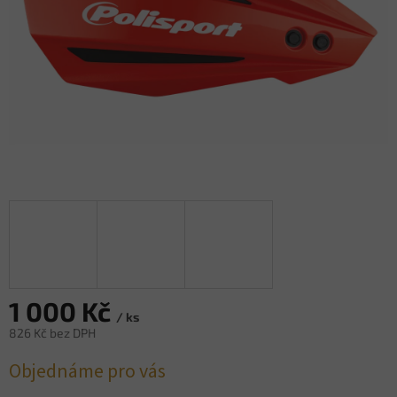
1 000 Kč
/ ks
826 Kč bez DPH
Měrná
Objednáme pro vás
cena: