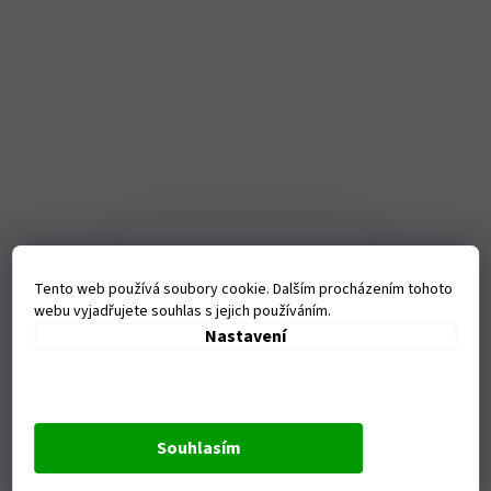
Kamenná
prodejna
Tento web používá soubory cookie. Dalším procházením tohoto
webu vyjadřujete souhlas s jejich používáním.
Tanvaldská 1458, Liberec-
Nastavení
Vratislavice nad Nisou
Otevírací doba:
Po - Pá - 9-17,00 hod
Souhlasím