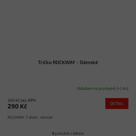
Tričko ROCKWAY - Dámské
Skladem na prodejně
(>1 ks)
240 Kč bez DPH
DETAIL
290 Kč
ROCKWAY T-shirts - women
9
položek celkem
O