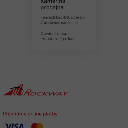
Kamenná
prodejna
Tanvaldská 1458, Liberec-
Vratislavice nad Nisou
Otevírací doba:
Po - Pá - 9-17,00 hod
Z
á
p
a
t
í
Přijímáme online platby