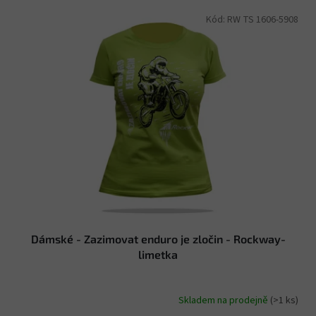
V
Kód:
RW TS 1606-5908
ý
p
i
s
p
r
o
d
u
k
t
ů
Dámské - Zazimovat enduro je zločin - Rockway-
limetka
Skladem na prodejně
(>1 ks)