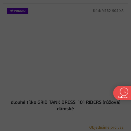
Kód:
M182-904-XS
VÝPRODEJ
Zobrazit
dlouhé tílko GRID TANK DRESS, 101 RIDERS (růžová)
dámské
Objednáme pro vás