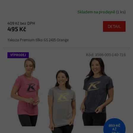
Skladem na prodejně
(1 ks)
409 Kč bez DPH
DETAIL
495 Kč
Yakuza Premium tílko GS 2435 Orange
Kód:
3566-000-140-716
VÝPRODEJ
893 KČ
AŽ
–20 %