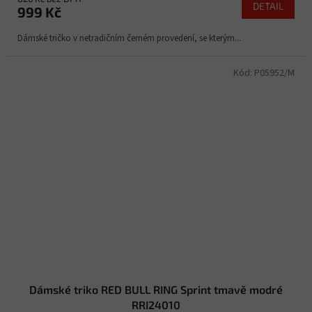
DETAIL
999 Kč
Dámské tričko v netradičním černém provedení, se kterým...
Kód:
P05952/M
Dámské triko RED BULL RING Sprint tmavě modré
RRI24010