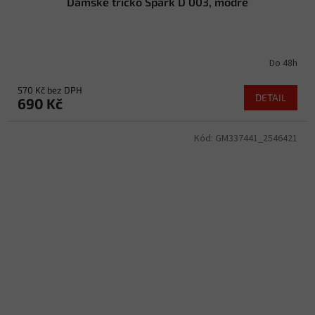
Dámské tričko Spark D 003, modré
Do 48h
570 Kč bez DPH
DETAIL
690 Kč
Kód:
GM337441_2546421