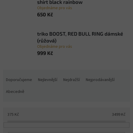
shirt black rainbow
Objednáme pro vás
650 Kč
triko BOOST, RED BULL RING dámské
(růžová)
Objednáme pro vás
999 Kč
Ř
a
Doporučujeme
Nejlevnější
Nejdražší
Nejprodávanější
z
e
Abecedně
n
í
p
375
Kč
3499
Kč
r
o
d