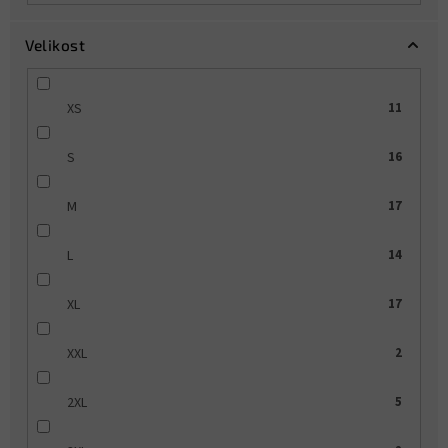
Velikost
XS
11
S
16
M
17
L
14
XL
17
XXL
2
2XL
5