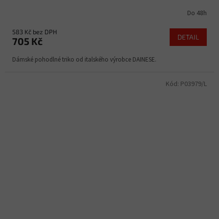
Do 48h
583 Kč bez DPH
DETAIL
705 Kč
Dámské pohodlné triko od italského výrobce DAINESE.
Kód:
P03979/L