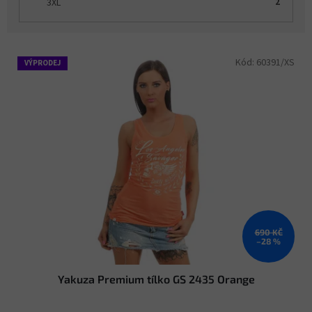
3XL
2
V
Kód:
60391/XS
VÝPRODEJ
ý
p
i
s
p
r
o
d
u
k
t
690 KČ
ů
–28 %
Yakuza Premium tílko GS 2435 Orange