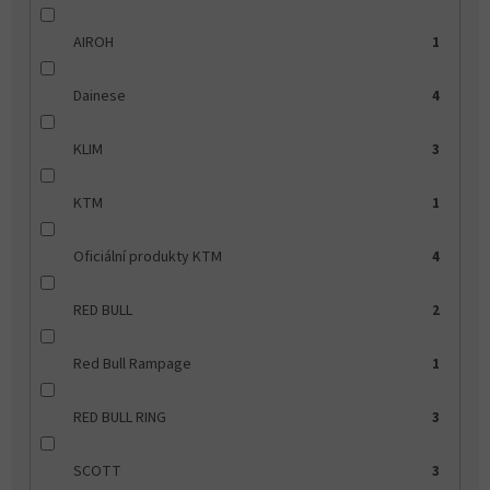
AIROH
1
Dainese
4
KLIM
3
KTM
1
Oficiální produkty KTM
4
RED BULL
2
Red Bull Rampage
1
RED BULL RING
3
SCOTT
3