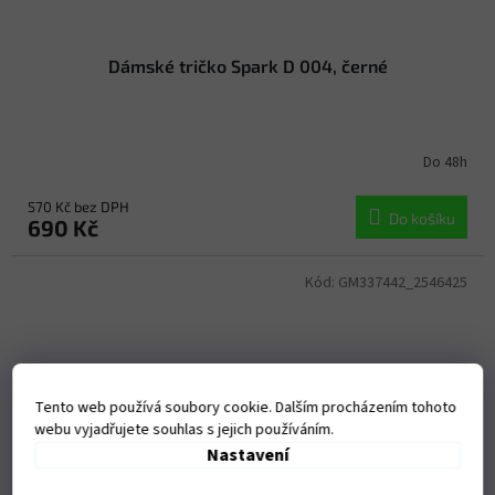
Dámské tričko Spark D 004, černé
Do 48h
570 Kč bez DPH
Do košíku
690 Kč
Kód:
GM337442_2546425
Tento web používá soubory cookie. Dalším procházením tohoto
webu vyjadřujete souhlas s jejich používáním.
Nastavení