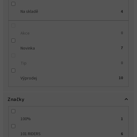
u
k
Na skladě
4
t
ů
Akce
0
Novinka
7
Tip
0
Výprodej
10
Značky
100%
1
101 RIDERS
6