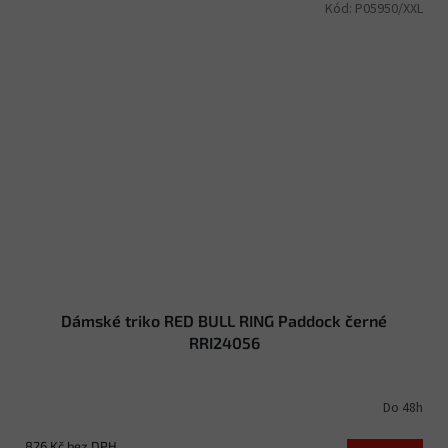
Kód:
P05950/XXL
Dámské triko RED BULL RING Paddock černé
RRI24056
Do 48h
826 Kč bez DPH