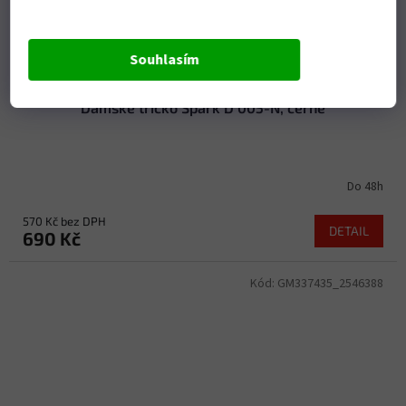
Souhlasím
Dámské tričko Spark D 005-N, černé
Do 48h
570 Kč bez DPH
DETAIL
690 Kč
Kód:
GM337435_2546388