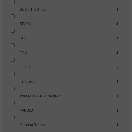
SCOTT OUTLET
2
SPARK
5
SPIDI
1
TCX
3
THOR
2
Trilobite
1
VALENTINO ROSSI VR46
1
YAKUZA
1
Yamaha Racing
1