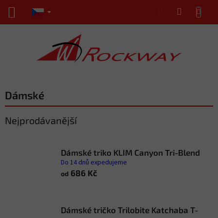
Přejít
NÁKUPNÍ
na
KOŠÍK
obsah
Dámské
Nejprodávanější
Dámské triko KLIM Canyon Tri-Blend
Do 14 dnů expedujeme
686 Kč
od
Dámské tričko Trilobite Katchaba T-