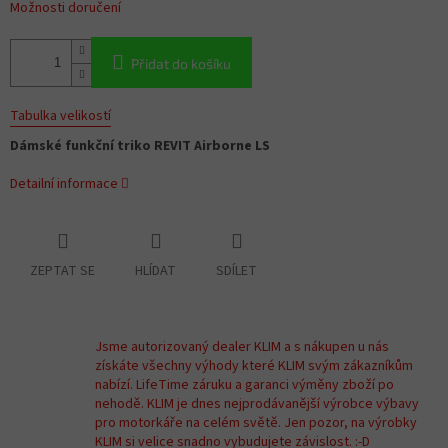
Možnosti doručení
Přidat do košíku
Tabulka velikostí
Dámské funkční triko REVIT Airborne LS
Detailní informace
ZEPTAT SE
HLÍDAT
SDÍLET
Jsme autorizovaný dealer KLIM a s nákupen u nás
získáte všechny výhody které KLIM svým zákazníkům
nabízí. LifeTime záruku a garanci výměny zboží po
nehodě. KLIM je dnes nejprodávanější výrobce výbavy
pro motorkáře na celém světě. Jen pozor, na výrobky
KLIM si velice snadno vybudujete závislost. :-D