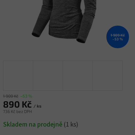
1 909 Kč
–53 %
1 909 Kč
–53 %
890 Kč
/ ks
736 Kč bez DPH
Měrná
Skladem na prodejně
(1 ks)
cena: