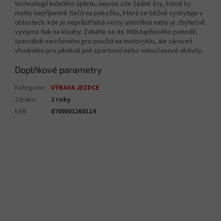
technologií kulatého úpletu, nejsou zde žádné švy, které by
mohly nepříjemně tlačit na pokožku, která se běžně vyskytuje v
oblastech. kde je neprůstřelná vesty umístěna nebo je zbytečně
vyvíjena tlak na klouby. Zahalte se do 360stupňového pohodlí,
speciálně navrženého pro použití na motocyklu, ale zároveň
vhodného pro jakékoli jiné sportovní nebo volnočasové aktivity.
Doplňkové parametry
Kategorie
:
VÝBAVA JEZDCE
Záruka
:
2 roky
EAN
:
8700001260114