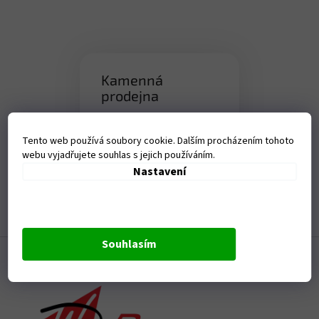
Kamenná
prodejna
Tanvaldská 1458, Liberec-
Vratislavice nad Nisou
Tento web používá soubory cookie. Dalším procházením tohoto
webu vyjadřujete souhlas s jejich používáním.
Otevírací doba:
Nastavení
Po - Pá - 9-17,00 hod
Z
Souhlasím
á
p
a
t