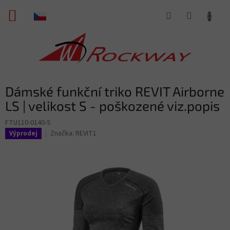
Přejít
NÁKUPNÍ
na
obsah
KOŠÍK
Dámské funkční triko REVIT Airborne
LS | velikost S - poškozené viz.popis
FTU110-0140-S
Značka:
REVIT1
Výprodej