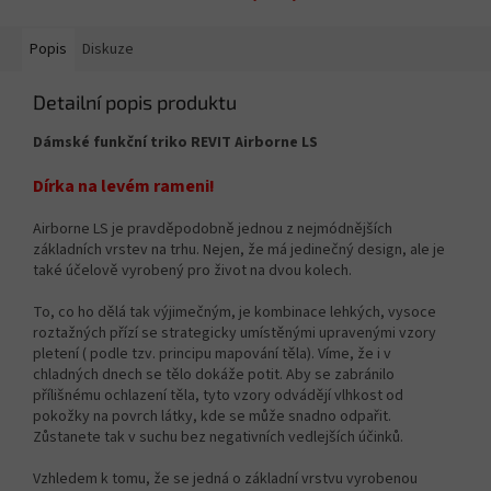
Popis
Diskuze
Detailní popis produktu
Dámské funkční triko REVIT Airborne LS
Dírka na levém rameni!
Airborne LS je pravděpodobně jednou z nejmódnějších
základních vrstev na trhu. Nejen, že má jedinečný design, ale je
také účelově vyrobený pro život na dvou kolech.
To, co ho dělá tak výjimečným, je kombinace lehkých, vysoce
roztažných přízí se strategicky umístěnými upravenými vzory
pletení ( podle tzv. principu mapování těla). Víme, že i v
chladných dnech se tělo dokáže potit. Aby se zabránilo
přílišnému ochlazení těla, tyto vzory odvádějí vlhkost od
pokožky na povrch látky, kde se může snadno odpařit.
Zůstanete tak v suchu bez negativních vedlejších účinků.
Vzhledem k tomu, že se jedná o základní vrstvu vyrobenou