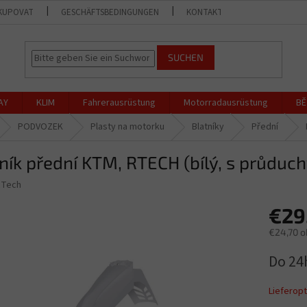
KUPOVAT
GESCHÄFTSBEDINGUNGEN
KONTAKT
GESCHÄFT
SUCHEN
AY
KLIM
Fahrerausrüstung
Motorradausrüstung
BĚ
PODVOZEK
Plasty na motorku
Blatníky
Přední
ník přední KTM, RTECH (bílý, s průduch
RTech
€29
€24,70 
Verkaufs
Do 24
Lieferop