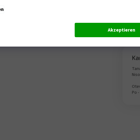
en
Akzeptieren
Ka
Tanv
Nis
Otev
Po -