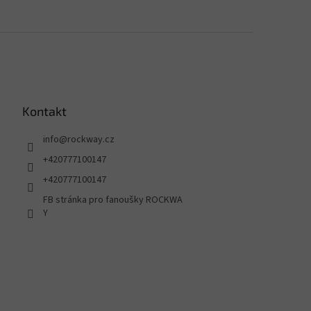
Kontakt
info
@
rockway.cz
+420777100147
+420777100147
FB stránka pro fanoušky ROCKWA
Y