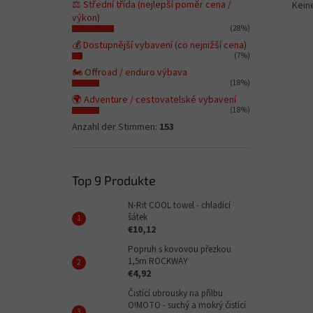
⚖️ Střední třída (nejlepší poměr cena /
Kein
výkon)
(28%)
💰 Dostupnější vybavení (co nejnižší cena)
(7%)
🏍️ Offroad / enduro výbava
(18%)
🌍 Adventure / cestovatelské vybavení
(18%)
Anzahl der Stimmen:
153
Top 9 Produkte
N-Rit COOL towel - chladící
šátek
€10,12
Popruh s kovovou přezkou
1,5m ROCKWAY
€4,92
Čistící ubrousky na přilbu
O!MOTO - suchý a mokrý čistící