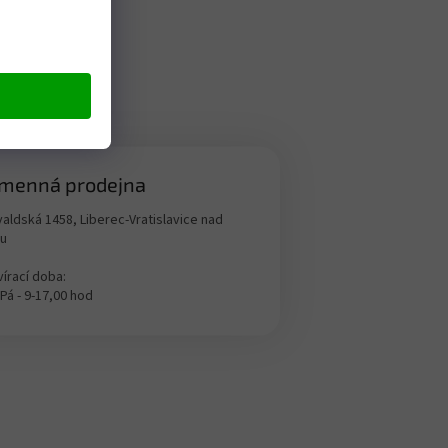
menná prodejna
aldská 1458, Liberec-Vratislavice nad
ou
írací doba:
 Pá - 9-17,00 hod