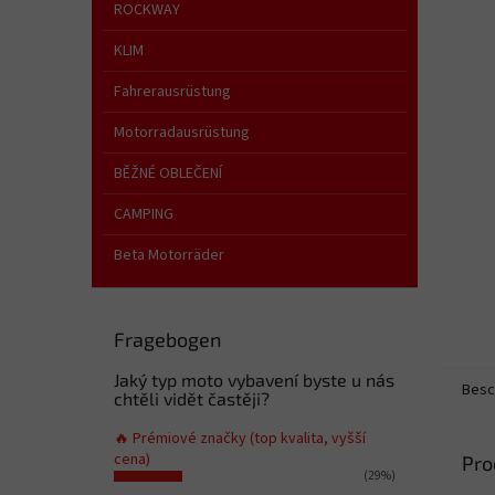
e
ROCKWAY
KLIM
Fahrerausrüstung
Motorradausrüstung
BĚŽNÉ OBLEČENÍ
CAMPING
Beta Motorräder
Fragebogen
Jaký typ moto vybavení byste u nás
Besc
chtěli vidět častěji?
🔥 Prémiové značky (top kvalita, vyšší
cena)
Pro
(29%)