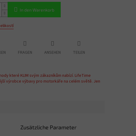
In den Warenkorb
elikostí
KEN
FRAGEN
ANSEHEN
TEILEN
hody které KLIM svým zákazníkům nabízí. LifeTime
ější výrobce výbavy pro motorkáře na celém světě. Jen
Zusätzliche Parameter