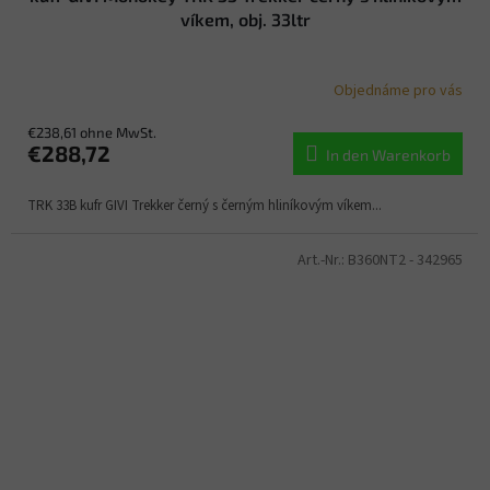
víkem, obj. 33ltr
Objednáme pro vás
€238,61 ohne MwSt.
€288,72
In den Warenkorb
TRK 33B kufr GIVI Trekker černý s černým hliníkovým víkem...
Art.-Nr.:
B360NT2 - 342965