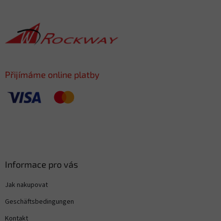
u
ß
z
e
i
l
e
Přijímáme online platby
Informace pro vás
Jak nakupovat
Geschäftsbedingungen
Kontakt