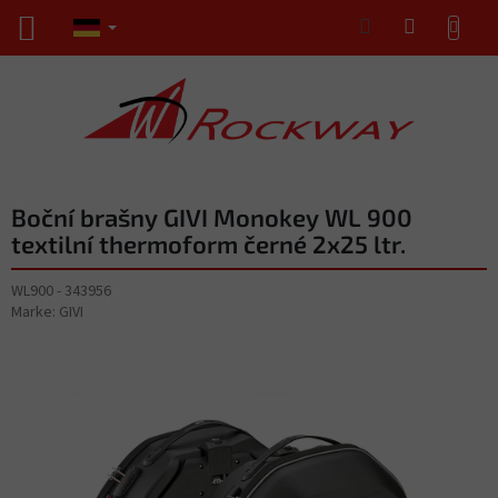
Zum
WARENKORB
Inhalt
springen
Boční brašny GIVI Monokey WL 900
textilní thermoform černé 2x25 ltr.
WL900 - 343956
Marke:
GIVI