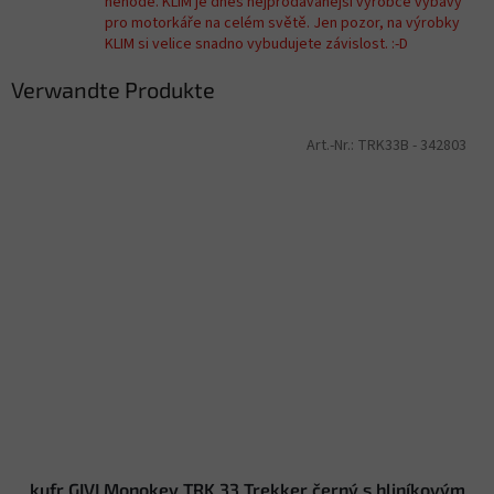
nehodě. KLIM je dnes nejprodávanější výrobce výbavy
pro motorkáře na celém světě. Jen pozor, na výrobky
KLIM si velice snadno vybudujete závislost. :-D
Verwandte Produkte
Art.-Nr.:
TRK33B - 342803
kufr GIVI Monokey TRK 33 Trekker černý s hliníkovým