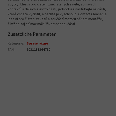
zbytky. Ideální pro čištění znečištěných závitů, špinavých
kontaktů a dalších elektro částí, jednoduše nastříkejte na části,
které chcete vyčistit, a nechte je vyschnout. Contact Cleaner je
ideální pro čištění závěsů a součástí motoru během montáže,
čímž se zajistí maximální životnost součástí.
Zusätzliche Parameter
Kategorie
:
Spreje různé
EAN
:
5031131364780