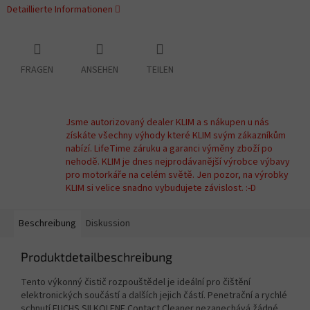
Detaillierte Informationen
FRAGEN
ANSEHEN
TEILEN
Jsme autorizovaný dealer KLIM a s nákupen u nás
získáte všechny výhody které KLIM svým zákazníkům
nabízí. LifeTime záruku a garanci výměny zboží po
nehodě. KLIM je dnes nejprodávanější výrobce výbavy
pro motorkáře na celém světě. Jen pozor, na výrobky
KLIM si velice snadno vybudujete závislost. :-D
Beschreibung
Diskussion
Produktdetailbeschreibung
Tento výkonný čistič rozpouštědel je ideální pro čištění
elektronických součástí a dalších jejich částí. Penetrační a rychlé
schnutí FUCHS SILKOLENE Contact Cleaner nezanechává žádné