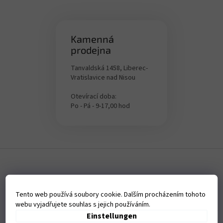
Kamenná
prodejna
Tanvaldská 1458, Liberec-
Vratislavice nad Nisou
Otevírací doba:
Po - Pá - 9-17,00 hod
F
u
ß
z
Tento web používá soubory cookie. Dalším procházením tohoto
e
webu vyjadřujete souhlas s jejich používáním.
i
Einstellungen
l