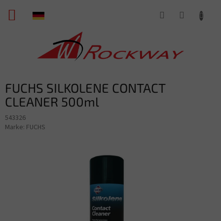
Zum
WARENKORB
Inhalt
springen
FUCHS SILKOLENE CONTACT
CLEANER 500ml
543326
Marke:
FUCHS