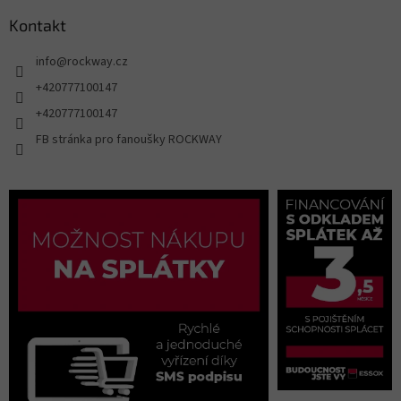
Kontakt
info
@
rockway.cz
+420777100147
+420777100147
FB stránka pro fanoušky ROCKWAY