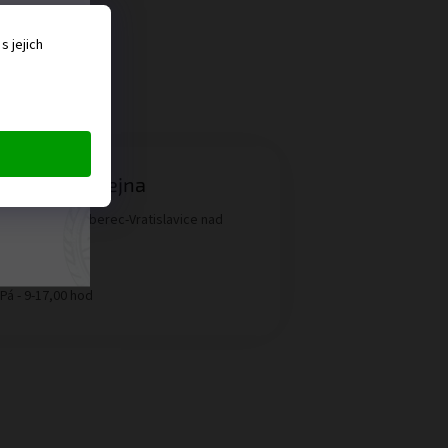
ěru
 jejich
 ať
ná
menná prodejna
ngové
aldská 1458, Liberec-Vratislavice nad
ou
írací doba:
 Pá - 9-17,00 hod