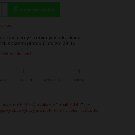
In den Warenkorb
elikostí
ufr GIVI černý s červenými odrazkami
ck s vlastní plotnou), objem 29 ltr.
rte Informationen
KEN
FRAGEN
ANSEHEN
TEILEN
hody které KLIM svým zákazníkům nabízí. LifeTime
ější výrobce výbavy pro motorkáře na celém světě. Jen