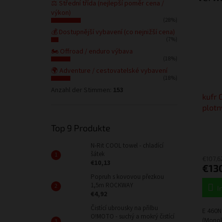
⚖️ Střední třída (nejlepší poměr cena /
výkon)
(28%)
💰 Dostupnější vybavení (co nejnižší cena)
(7%)
🏍️ Offroad / enduro výbava
(18%)
🌍 Adventure / cestovatelské vybavení
(18%)
Anzahl der Stimmen:
153
kufr 
plotn
Top 9 Produkte
N-Rit COOL towel - chladící
šátek
€107,6
€10,13
€13
Popruh s kovovou přezkou
1,5m ROCKWAY
I
€4,92
Čistící ubrousky na přilbu
E 460N
O!MOTO - suchý a mokrý čistící
(Monok