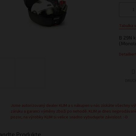
Tabulka v
B 29N k
(Monolo
Detaillie
DRUC
Jsme autorizovaný dealer KLIM a s nákupen u nás získáte všechny vý
záruku a garanci výměny zboží po nehodě. KLIM je dnes nejprodávan
pozor, na výrobky KLIM si velice snadno vybudujete závislost. :-D
andte Produkte