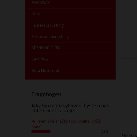
e
ROCKWAY
KLIM
Fahrerausrüstung
Motorradausrüstung
BĚŽNÉ OBLEČENÍ
CAMPING
Beta Motorräder
Fragebogen
Jaký typ moto vybavení byste u nás
chtěli vidět častěji?
🔥 Prémiové značky (top kvalita, vyšší
cena)
(29%)
Verw