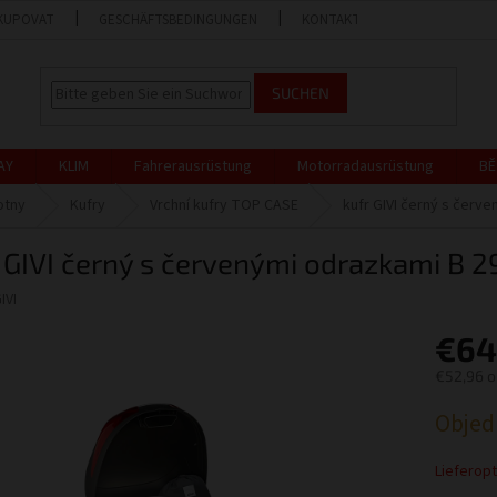
KUPOVAT
GESCHÄFTSBEDINGUNGEN
KONTAKT
GESCHÄFT
SUCHEN
AY
KLIM
Fahrerausrüstung
Motorradausrüstung
BĚ
otny
Kufry
Vrchní kufry TOP CASE
kufr GIVI černý s červe
 GIVI černý s červenými odrazkami B 2
IVI
€64
€52,96 
Verkaufs
Objed
Lieferop