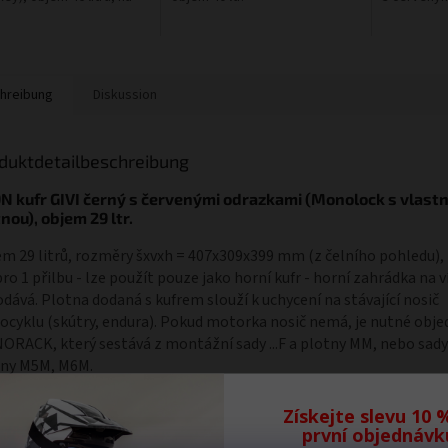
hreibung
Diskussion
duktdetailbeschreibung
9N kufr GIVI černý s červenými odrazkami (Monolock s vlastn
nou), objem 29 ltr.
m 29 litrů, rozměry šxvxh = 407x309x399 mm (z čelního pohledu),
pro 1 přilbu - lze použít pouze jako horní kufr - horní zahrádka na v
dává. Plotna dodaná s kufrem slouží k uchycení na stávající nosič
cyklu (skútry, endura). Pokud motorka nosič nemá, je nutné obje
RACK, který sestává z montážní sady ...F a plotny MM, nebo sady .
tny M5M, M6M.
Získejte slevu 10 
první objednávk