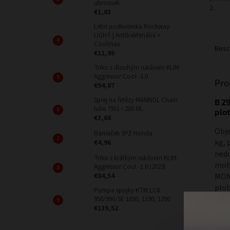
ubrousek
2...
€1,03
Letní podkolenka Rockway
LIGHT | Antibakteriální +
Coolmax
Besc
€11,95
Triko s dlouhým rukávem KLIM
Aggressor Cool -1.0
Pro
€94,87
Sprej na řetězy MANNOL Chain
B 2
lube 7901 - 200 ML
plot
€3,68
Obje
Rámeček SPZ Honda
kg, 
€4,96
nedo
Triko s krátkým rukávem KLIM
moto
Aggressor Cool -1.0 (2023)
MONO
€84,54
plo
Pumpa spojky KTM LC8
950/990/SE 1050, 1190, 1290
€139,52