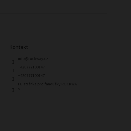
Kontakt
info
@
rockway.cz
+420777100147
+420777100147
FB stránka pro fanoušky ROCKWA
Y