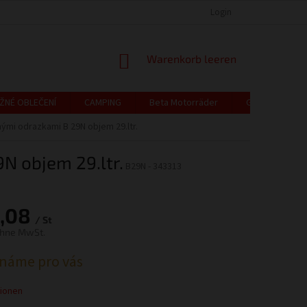
EUR
Deutsch
OCHRANA OSOBNÍCH ÚDAJŮ
CENÍK DOPRAVY A PLATBY / VRÁCENÍ ZBO
Login
WARENKORB
Warenkorb leeren
ŽNÉ OBLEČENÍ
CAMPING
Beta Motorräder
Geschenkguts
nými odrazkami B 29N objem 29.ltr.
9N objem 29.ltr.
B29N - 343313
,08
/ St
ohne MwSt.
preis:
náme pro vás
tionen