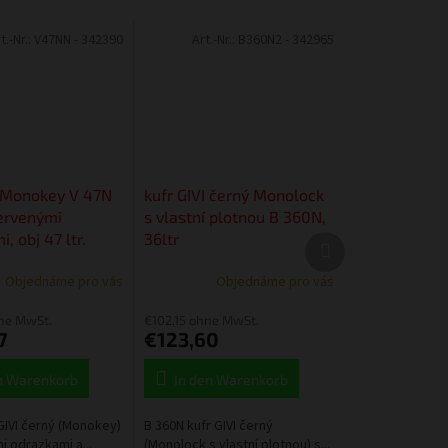
t.-Nr.:
V47NN - 342390
Art.-Nr.:
B360N2 - 342965
I Monokey V 47N
kufr GIVI černý Monolock
červenými
s vlastní plotnou B 360N,
, obj 47 ltr.
36ltr
Nächstes
Produkt
Objednáme pro vás
Objednáme pro vás
ne MwSt.
€102,15 ohne MwSt.
7
€123,60
n Warenkorb
In den Warenkorb
GIVI černý (Monokey)
B 360N kufr GIVI černý
i odrazkami a...
(Monolock s vlastní plotnou) s...