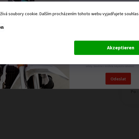
Přihlaste se k odb
ívá soubory cookie. Dalším procházením tohoto webu vyjadřujete souhlas s
našeho newsletteru,
Vám neunikne žád
en
novinka.
Akzeptieren
Odesláním formuláře dáváte souhlas se
Ka
zpracováním osobních údajů pro marketi
účely. Souhlas můžete kdykoliv odvolat.
Tanv
Nis
Odeslat
Otev
Po -