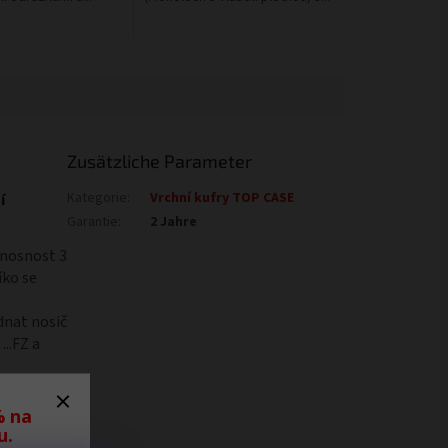
Zusätzliche Parameter
Kategorie
:
Vrchní kufry TOP CASE
í
Garantie
:
2 Jahre
 nosnost 3
íko se
dnat nosič
..FZ a
% na
u.