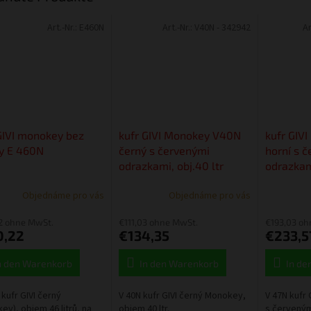
Art.-Nr.:
E460N
Art.-Nr.:
V40N - 342942
Ar
GIVI monokey bez
kufr GIVI Monokey V40N
kufr GIV
y E 460N
černý s červenými
horní s 
odrazkami, obj.40 ltr
odrazkami
Objednáme pro vás
Objednáme pro vás
2 ohne MwSt.
€111,03 ohne MwSt.
€193,03 oh
0,22
€134,35
€233,5
n den Warenkorb
In den Warenkorb
In de
 kufr GIVI černý
V 40N kufr GIVI černý Monokey,
V 47N kufr 
ey), objem 46 litrů, na
objem 40 ltr.
s červeným