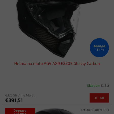
e
t
d
i
e
e
r
r
P
u
r
n
o
g
d
u
€598,39
–34 %
k
t
Helma na moto AGV AX9 E2205 Glossy Carbon
e
Skladem
(1 St)
€323,56 ohne MwSt.
DETAIL
€391,51
Art.-Nr.:
B48C93393
Doprava