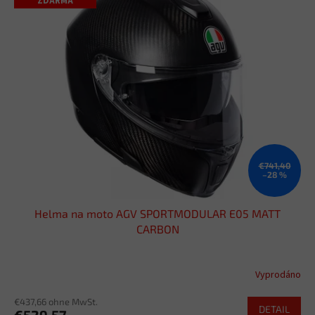
ZDARMA
€741,40
–28 %
Helma na moto AGV SPORTMODULAR E05 MATT
CARBON
Vyprodáno
€437,66 ohne MwSt.
DETAIL
€529,57