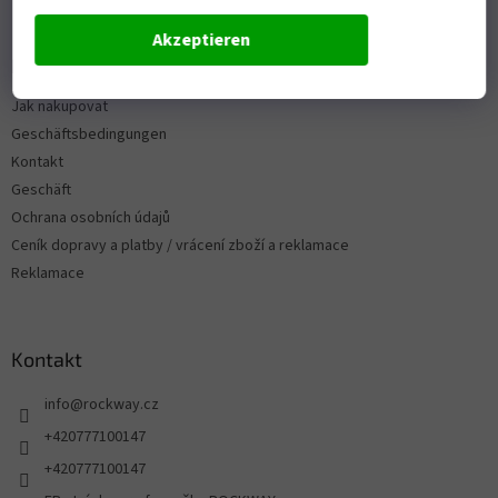
Akzeptieren
Informace pro vás
Jak nakupovat
Geschäftsbedingungen
Kontakt
Geschäft
Ochrana osobních údajů
Ceník dopravy a platby / vrácení zboží a reklamace
Reklamace
Kontakt
info
@
rockway.cz
+420777100147
+420777100147