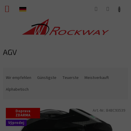
Zum
WARENKORB
Inhalt
springen
AGV
P
r
Wir empfehlen
Günstigste
Teuerste
Meistverkauft
o
d
Alphabetisch
u
k
L
t
Art.-Nr.:
B48C93539
Doprava
i
s
ZDARMA
s
o
Výprodej
t
r