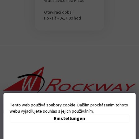
Vratislavice nad Nisou
e
Otevírací doba:
Po - Pá - 9-17,00 hod
F
u
ß
z
e
i
l
e
Tento web používá soubory cookie. Dalším procházením tohoto
webu vyjadřujete souhlas s jejich používáním.
Přijímáme online platby
Einstellungen