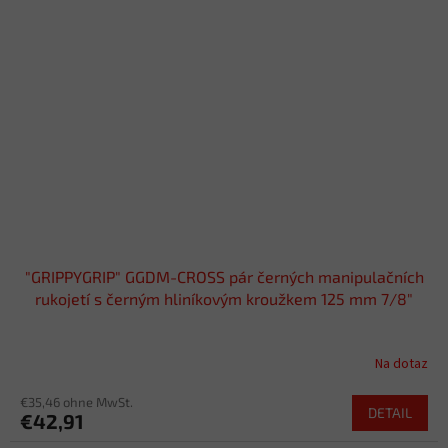
"GRIPPYGRIP" GGDM-CROSS pár černých manipulačních
rukojetí s černým hliníkovým kroužkem 125 mm 7/8"
Na dotaz
€35,46 ohne MwSt.
DETAIL
€42,91