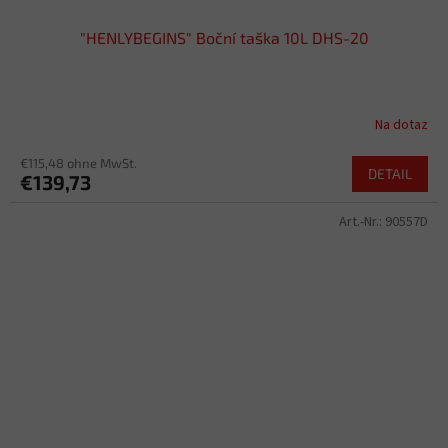
"HENLYBEGINS" Boční taška 10L DHS-20
Na dotaz
€115,48 ohne MwSt.
DETAIL
€139,73
Art.-Nr.:
90557D