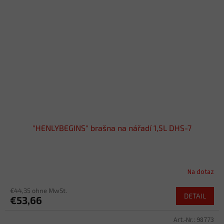
"HENLYBEGINS" brašna na nářadí 1,5L DHS-7
Na dotaz
€44,35 ohne MwSt.
DETAIL
€53,66
Art.-Nr.:
98773