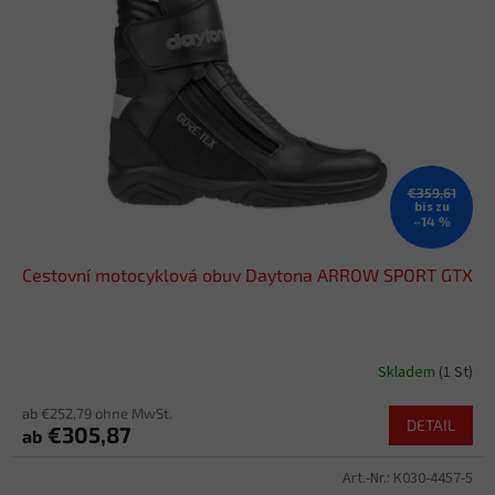
e
t
d
i
e
e
r
r
P
u
r
n
o
g
d
€359,61
u
bis zu
–14 %
k
t
Cestovní motocyklová obuv Daytona ARROW SPORT GTX
e
Skladem
(1 St)
ab €252,79 ohne MwSt.
DETAIL
€305,87
ab
Art.-Nr.:
K030-4457-5