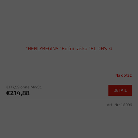
"HENLYBEGINS "Boční taška 18L DHS-4
Na dotaz
€177,59 ohne MwSt.
DETAIL
€214,88
Art.-Nr.:
18996