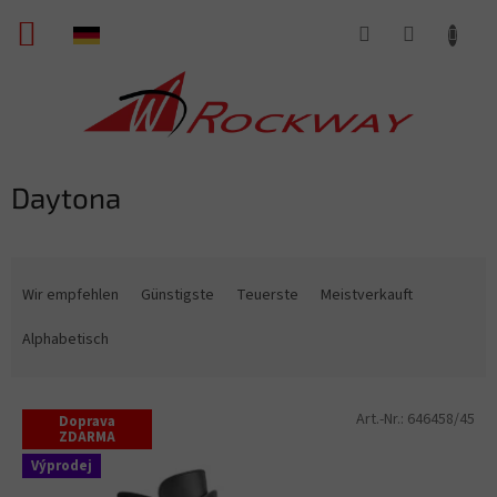
Zum
WARENKORB
Inhalt
springen
Daytona
P
r
Wir empfehlen
Günstigste
Teuerste
Meistverkauft
o
d
Alphabetisch
u
k
L
t
Art.-Nr.:
646458/45
Doprava
i
s
ZDARMA
s
o
Výprodej
t
r