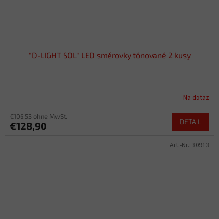
"D-LIGHT SOL" LED směrovky tónované 2 kusy
Na dotaz
€106,53 ohne MwSt.
DETAIL
€128,90
Art.-Nr.:
80913