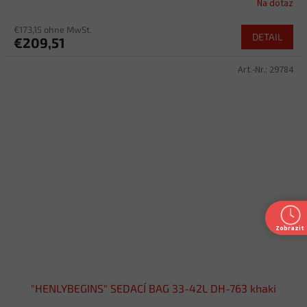
Na dotaz
€173,15 ohne MwSt.
DETAIL
€209,51
Art.-Nr.:
29784
Zobrazit
"HENLYBEGINS" SEDACÍ BAG 33-42L DH-763 khaki