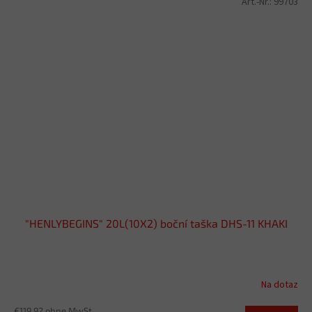
Art.-Nr.:
99703
"HENLYBEGINS" 20L(10X2) boční taška DHS-11 KHAKI
Na dotaz
€119,92 ohne MwSt.