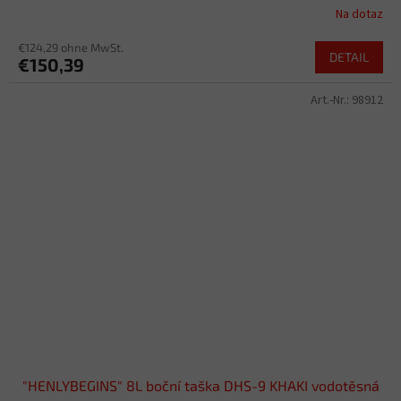
Na dotaz
€124,29 ohne MwSt.
DETAIL
€150,39
Art.-Nr.:
98912
"HENLYBEGINS" 8L boční taška DHS-9 KHAKI vodotěsná