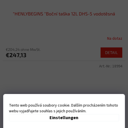
"HENLYBEGINS "Boční taška 12L DHS-5 vodotěsná
Na dotaz
€204,24 ohne MwSt.
DETAIL
€247,13
Art.-Nr.:
18994
Tento web používá soubory cookie. Dalším procházením tohoto
webu vyjadřujete souhlas s jejich používáním.
Einstellungen