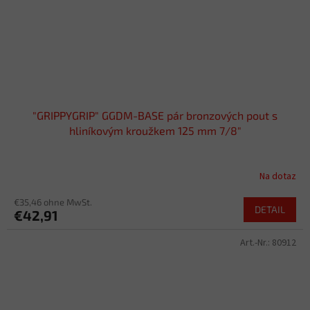
"GRIPPYGRIP" GGDM-BASE pár bronzových pout s
hliníkovým kroužkem 125 mm 7/8"
Na dotaz
€35,46 ohne MwSt.
DETAIL
€42,91
Art.-Nr.:
80912