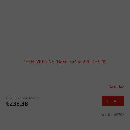
"HENLYBEGINS "Boční taška 22L DHS-19
Na dotaz
€195,36 ohne MwSt.
DETAIL
€236,38
Art.-Nr.:
99702