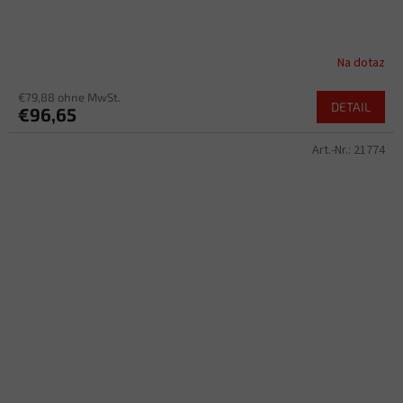
Na dotaz
€79,88 ohne MwSt.
DETAIL
€96,65
Art.-Nr.:
21774