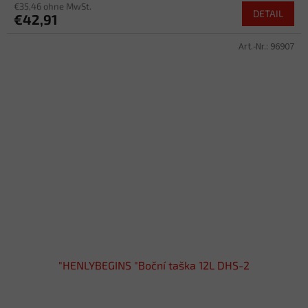
€35,46 ohne MwSt.
DETAIL
€42,91
Art.-Nr.:
96907
"HENLYBEGINS "Boční taška 12L DHS-2