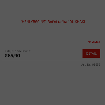
"HENLYBEGINS" Boční taška 10L KHAKI
Na dotaz
€70,99 ohne MwSt.
DETAIL
€85,90
Art.-Nr.:
98655