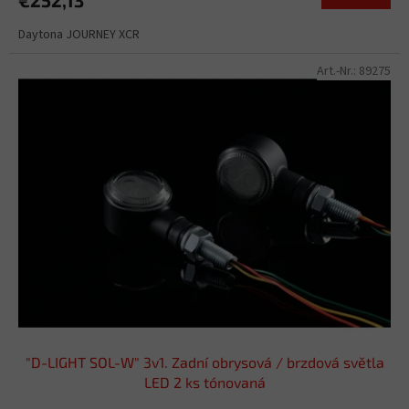
Daytona JOURNEY XCR
Art.-Nr.:
89275
"D-LIGHT SOL-W" 3v1. Zadní obrysová / brzdová světla
LED 2 ks tónovaná