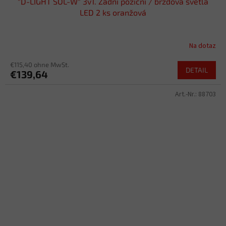
"D-LIGHT SOL-W" 3v1. Zadní poziční / brzdová světla
LED 2 ks oranžová
Na dotaz
€115,40 ohne MwSt.
DETAIL
€139,64
Art.-Nr.:
88703