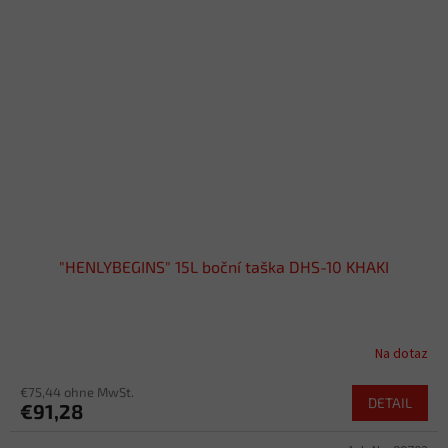
"HENLYBEGINS" 15L boční taška DHS-10 KHAKI
Na dotaz
€75,44 ohne MwSt.
DETAIL
€91,28