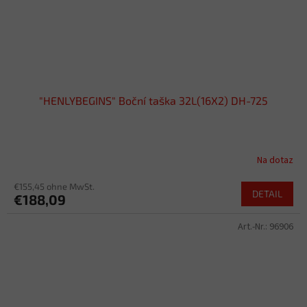
"HENLYBEGINS" Boční taška 32L(16X2) DH-725
Na dotaz
€155,45 ohne MwSt.
DETAIL
€188,09
Art.-Nr.:
96906