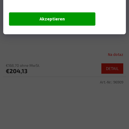
Akzeptieren
"HENLYBEGINS "Boční taška 13L DHS-18
Na dotaz
€168,70 ohne MwSt.
DETAIL
€204,13
Art.-Nr.:
96909