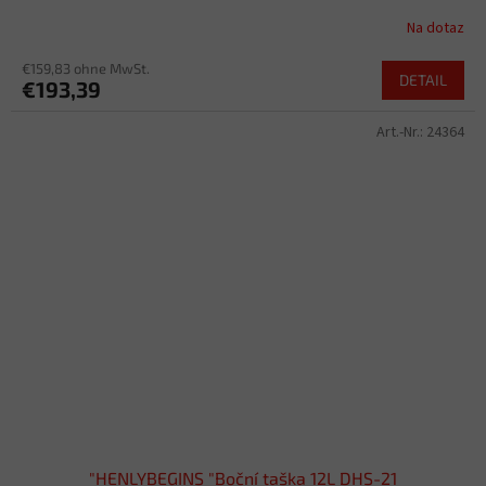
Na dotaz
€159,83 ohne MwSt.
DETAIL
€193,39
Art.-Nr.:
24364
"HENLYBEGINS "Boční taška 12L DHS-21