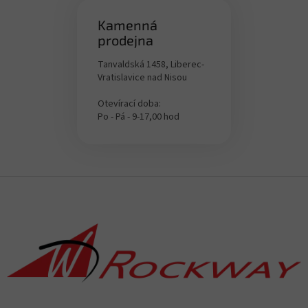
e
r
Kamenná
L
prodejna
i
s
Tanvaldská 1458, Liberec-
t
Vratislavice nad Nisou
e
Otevírací doba:
Po - Pá - 9-17,00 hod
F
u
ß
z
e
i
l
e