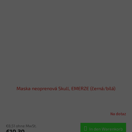
Maska neoprenová Skull, EMERZE (černá/bílá)
Na dotaz
€8,51 ohne MwSt.
In den Warenkorb
€10,30