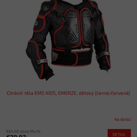
Chránič těla EM5 KIDS, EMERZE, dětský (černá/červená)
Na dotaz
€64,48 ohne MwSt.
DETAIL
€78,02