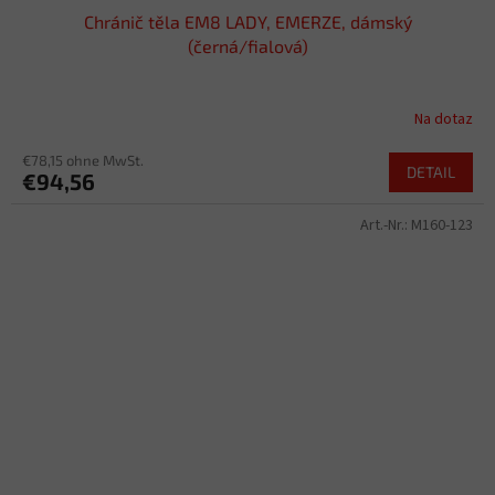
Chránič těla EM8 LADY, EMERZE, dámský
(černá/fialová)
Na dotaz
€78,15 ohne MwSt.
DETAIL
€94,56
Art.-Nr.:
M160-123