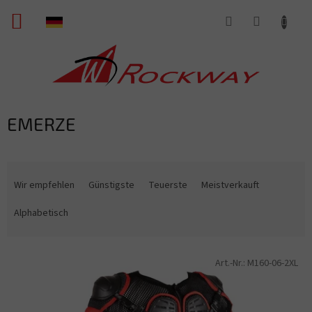
Zum
WARENKORB
Inhalt
springen
EMERZE
P
r
Wir empfehlen
Günstigste
Teuerste
Meistverkauft
o
d
Alphabetisch
u
k
L
t
Art.-Nr.:
M160-06-2XL
i
s
s
o
t
r