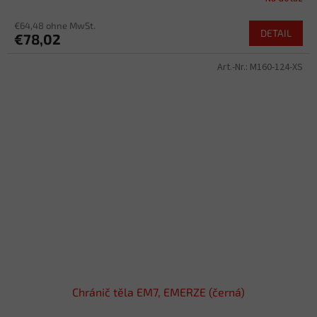
€64,48 ohne MwSt.
DETAIL
€78,02
Art.-Nr.:
M160-124-XS
Chránič těla EM7, EMERZE (černá)