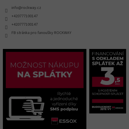
info
@
rockway.cz
+420777100147
+420777100147
FB stránka pro fanoušky ROCKWAY