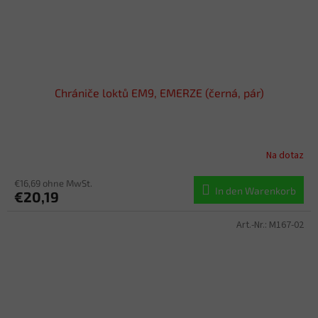
Chrániče loktů EM9, EMERZE (černá, pár)
Na dotaz
€16,69 ohne MwSt.
In den Warenkorb
€20,19
Art.-Nr.:
M167-02