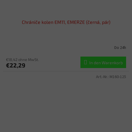
Chrániče kolen EM11, EMERZE (černá, pár)
Do 24h
€18,42 ohne MwSt.
In den Warenkorb
€22,29
Art.-Nr.:
M160-125