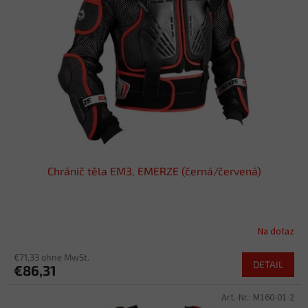
e
t
d
i
e
e
r
r
P
u
r
n
o
g
d
u
k
t
Chránič těla EM3, EMERZE (černá/červená)
e
Na dotaz
€71,33 ohne MwSt.
DETAIL
€86,31
Art.-Nr.:
M160-01-2