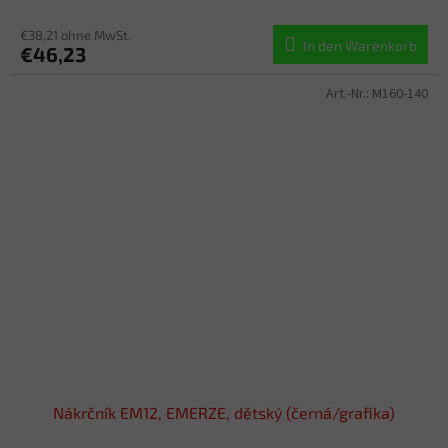
€38,21 ohne MwSt.
In den Warenkorb
€46,23
Art.-Nr.:
M160-140
Nákrčník EM12, EMERZE, dětský (černá/grafika)