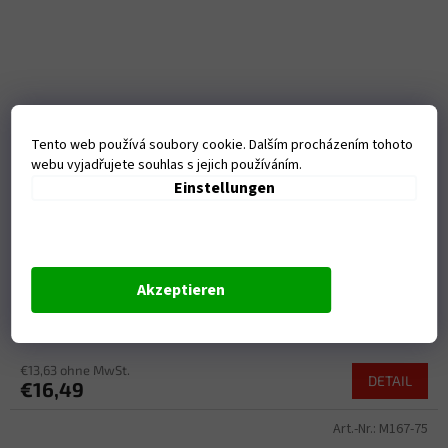
Tento web používá soubory cookie. Dalším procházením tohoto
webu vyjadřujete souhlas s jejich používáním.
Einstellungen
Ledvinový pás, EMERZE (černý)
Akzeptieren
Na dotaz
€13,63 ohne MwSt.
DETAIL
€16,49
Art.-Nr.:
M167-75