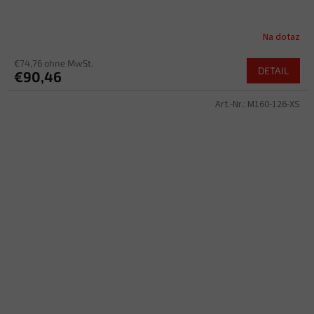
Na dotaz
€74,76 ohne MwSt.
DETAIL
€90,46
Art.-Nr.:
M160-126-XS