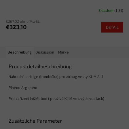
Skladem
(1 St)
€267,02 ohne MwSt.
€323,10
DETAIL
Beschreibung
Diskussion
Marke
Produktdetailbeschreibung
Náhradní cartrige (bombička) pro airbag vesty KLIM AI-1
Plněno Argonem
Pro zařízení In&Motion ( používá KLIM ve svých vestách)
Zusätzliche Parameter