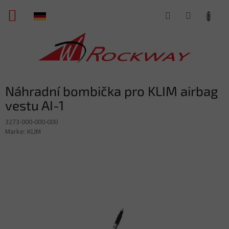
Zum
WARENKORB
Inhalt
springen
Náhradní bombička pro KLIM airbag
vestu AI-1
3273-000-000-000
Marke:
KLIM