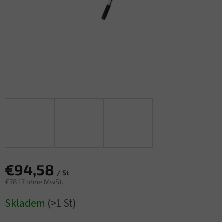
€94,58
/ St
€78,17 ohne MwSt.
Verkaufspreis:
Skladem
(>1 St)