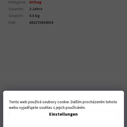
Kategorie
:
Airbag
Garantie
:
2 Jahre
Gewicht
:
0.5 kg
EAN
:
681573604354
Tento web používá soubory cookie. Dalším procházením tohoto
webu vyjadřujete souhlas s jejich používáním.
Einstellungen
Kamenná
prodejna