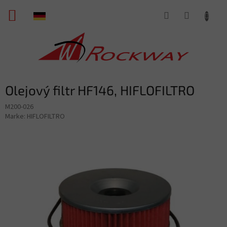
Zum
WARENKORB
Inhalt
springen
Olejový filtr HF146, HIFLOFILTRO
M200-026
Marke:
HIFLOFILTRO