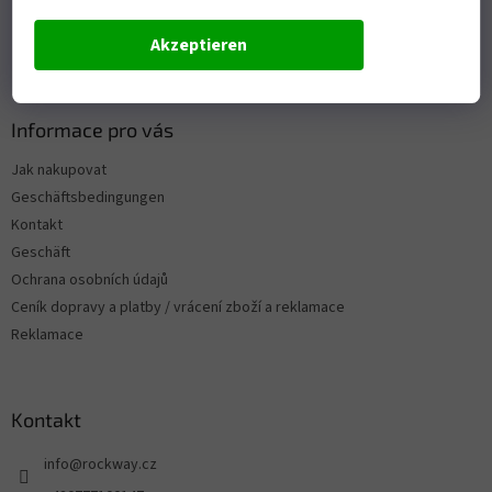
Akzeptieren
Informace pro vás
Jak nakupovat
Geschäftsbedingungen
Kontakt
Geschäft
Ochrana osobních údajů
Ceník dopravy a platby / vrácení zboží a reklamace
Reklamace
Kontakt
info
@
rockway.cz