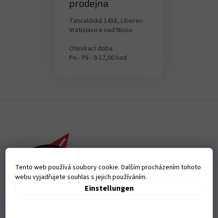
prodejna
Tanvaldská 1458, Liberec-
Vratislavice nad Nisou
Otevírací doba:
Po - Pá - 9-17,00 hod
F
u
ß
z
e
i
Tento web používá soubory cookie. Dalším procházením tohoto
l
webu vyjadřujete souhlas s jejich používáním.
e
Einstellungen
Přijímáme online platby