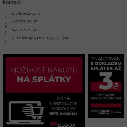
Kontakt
info
@
rockway.cz
+420777100147
+420777100147
FB stránka pro fanoušky ROCKWAY