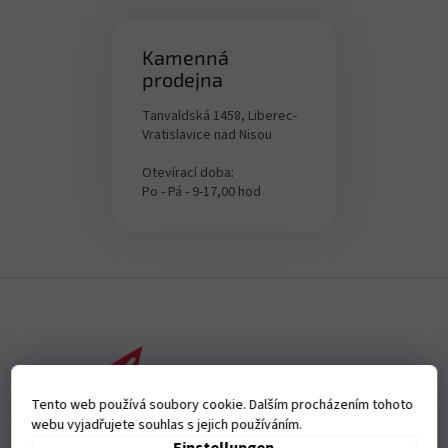
Kamenná
prodejna
Tanvaldská 1458, Liberec-
Vratislavice nad Nisou
Otevírací doba:
Po - Pá - 9-17,00 hod
F
u
ß
z
e
i
Tento web používá soubory cookie. Dalším procházením tohoto
l
webu vyjadřujete souhlas s jejich používáním.
e