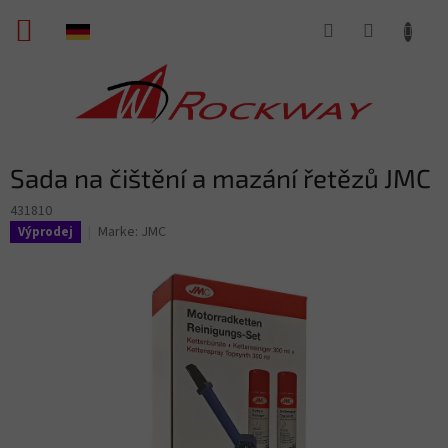
Zum
WARENKORB
Inhalt
springen
Sada na čištění a mazání řetězů JMC
431810
Marke:
JMC
Výprodej