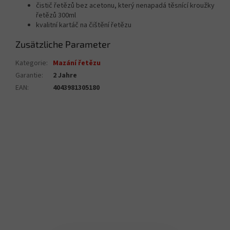
čistič řetězů bez acetonu, který nenapadá těsnící kroužky
řetězů 300ml
kvalitní kartáč na čištění řetězu
Zusätzliche Parameter
Kategorie
:
Mazání řetězu
Garantie
:
2 Jahre
EAN
:
4043981305180