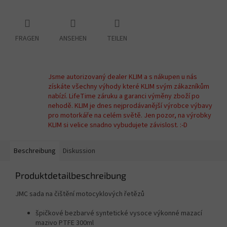
FRAGEN
ANSEHEN
TEILEN
Jsme autorizovaný dealer KLIM a s nákupen u nás
získáte všechny výhody které KLIM svým zákazníkům
nabízí. LifeTime záruku a garanci výměny zboží po
nehodě. KLIM je dnes nejprodávanější výrobce výbavy
pro motorkáře na celém světě. Jen pozor, na výrobky
KLIM si velice snadno vybudujete závislost. :-D
Beschreibung
Diskussion
Produktdetailbeschreibung
JMC sada na čištění motocyklových řetězů
špičkové bezbarvé syntetické vysoce výkonné mazací
mazivo PTFE 300ml