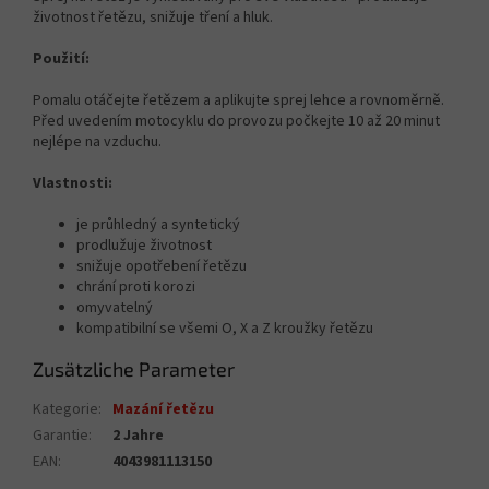
životnost řetězu, snižuje tření a hluk.
Použití:
Pomalu otáčejte řetězem a aplikujte sprej lehce a rovnoměrně.
Před uvedením motocyklu do provozu počkejte 10 až 20 minut
nejlépe na vzduchu.
Vlastnosti:
je průhledný a syntetický
prodlužuje životnost
snižuje opotřebení řetězu
chrání proti korozi
omyvatelný
kompatibilní se všemi O, X a Z kroužky řetězu
Zusätzliche Parameter
Kategorie
:
Mazání řetězu
Garantie
:
2 Jahre
EAN
:
4043981113150