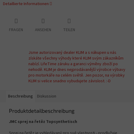
Detaillierte Informationen
FRAGEN
ANSEHEN
TEILEN
Jsme autorizovaný dealer KLIM a s nákupen u nás
získáte všechny výhody které KLIM svým zákazníkům
nabízí. LifeTime záruku a garanci výměny zboží po
nehodě. KLIM je dnes nejprodávanější výrobce výbavy
pro motorkáře na celém světě. Jen pozor, na výrobky
KLIM si velice snadno vybudujete závislost. :-D
Beschreibung
Diskussion
Produktdetailbeschreibung
JMC sprej na řetěz Topsynthetisch
Sprej na řetěz je vyhledávaný pro své vlastnosti - p
rodlužuje