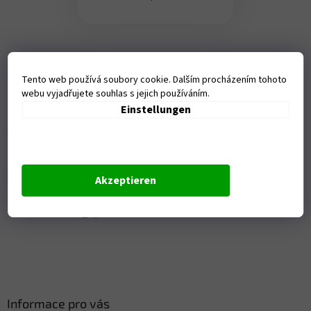
F
u
Tento web používá soubory cookie. Dalším procházením tohoto
ß
webu vyjadřujete souhlas s jejich používáním.
z
Einstellungen
e
i
l
e
Přijímáme online platby
Akzeptieren
Informace pro vás