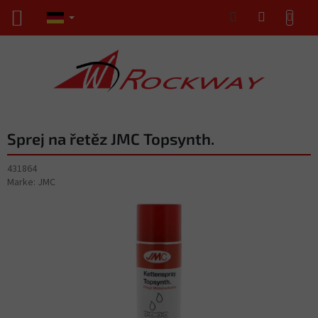
Zum
WARENKORB
Inhalt
springen
Sprej na řetěz JMC Topsynth.
431864
Marke:
JMC