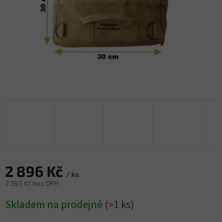
2 896 Kč
/ ks
2 393 Kč bez DPH
Měrná
Skladem na prodejně
(>1 ks)
cena: