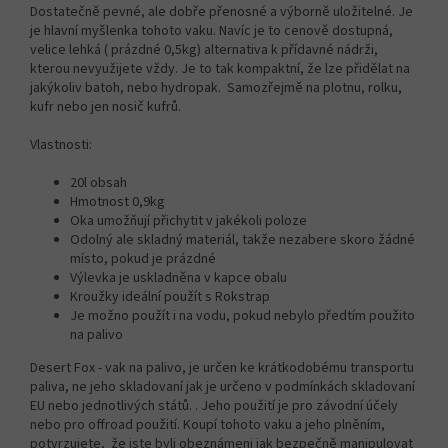
Dostatečně pevné, ale dobře přenosné a výborně uložitelné. Je
je hlavní myšlenka tohoto vaku. Navíc je to cenově dostupná,
velice lehká ( prázdné 0,5kg) alternativa k přídavné nádrži,
kterou nevyužijete vždy. Je to tak kompaktní, že lze přidělat na
jakýkoliv batoh, nebo hydropak. Samozřejmě na plotnu, rolku,
kufr nebo jen nosič kufrů.
Vlastnosti:
20l obsah
Hmotnost 0,9kg
Oka umožňují přichytit v jakékoli poloze
Odolný ale skladný materiál, takže nezabere skoro žádné
místo, pokud je prázdné
Výlevka je uskladněna v kapce obalu
Kroužky ideální použít s Rokstrap
Je možno použít i na vodu, pokud nebylo předtím použito
na palivo
Desert Fox - vak na palivo, je určen ke krátkodobému transportu
paliva, ne jeho skladovaní jak je určeno v podmínkách skladovaní
EU nebo jednotlivých států. . Jeho použití je pro závodní účely
nebo pro offroad použití. Koupí tohoto vaku a jeho plněním,
potvrzujete, že jste byli obeznámeni jak bezpečně manipulovat