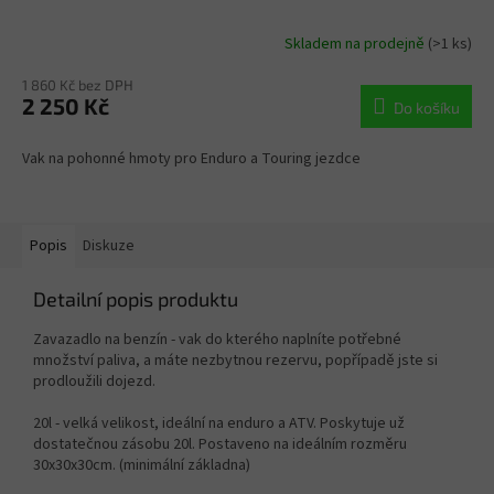
Skladem na prodejně
(>1 ks)
1 860 Kč bez DPH
2 250 Kč
Do košíku
Vak na pohonné hmoty pro Enduro a Touring jezdce
Popis
Diskuze
Detailní popis produktu
Zavazadlo na benzín - vak do kterého naplníte potřebné
množství paliva, a máte nezbytnou rezervu, popřípadě jste si
prodloužili dojezd.
20l - velká velikost, ideální na enduro a ATV. Poskytuje už
dostatečnou zásobu 20l. Postaveno na ideálním rozměru
30x30x30cm. (minimální základna)