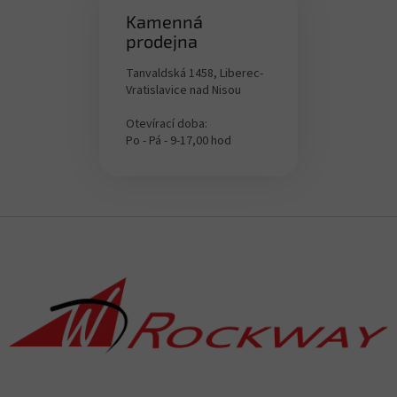
Kamenná
prodejna
Tanvaldská 1458, Liberec-
Vratislavice nad Nisou
Otevírací doba:
Po - Pá - 9-17,00 hod
Z
á
p
a
t
í