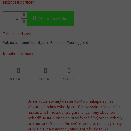
Možnosti doručení
Přidat do košíku
Tabulka velikostí
Vak na pohonné hmoty pro Enduro a Touring jezdce
Detailní informace
ZEPTAT SE
HLÍDAT
SDÍLET
Jsme autorizovaný dealer KLIM a s nákupen u nás
získáte všechny výhody které KLIM svým zákazníkům
nabízí. LifeTime záruku a garanci výměny zboží po
nehodě. KLIM je dnes nejprodávanější výrobce výbavy
pro motorkáře na celém světě. Jen pozor, na výrobky
KLIM si velice snadno vybudujete závislost. :-D