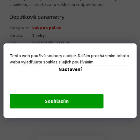
s palivem, a nesete za to veškerou zodpovědnost.
Doplňkové parametry
Kategorie
:
Vaky na palivo
Záruka
:
2 roky
EAN
:
95-FUELCELLFOX-20
Tento web používá soubory cookie. Dalším procházením tohoto
webu vyjadřujete souhlas s jejich používáním.
Nastavení
Souhlasím