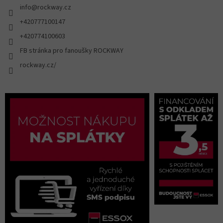
info
@
rockway.cz
+420777100147
+420774100603
FB stránka pro fanoušky ROCKWAY
rockway.cz/