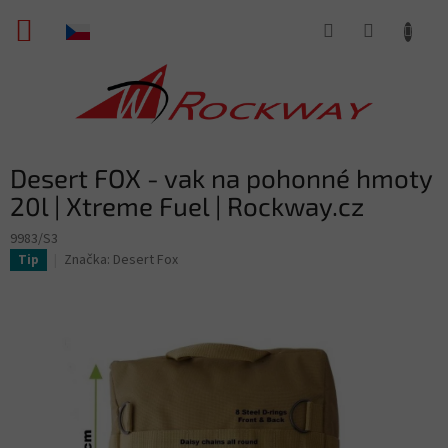
Přejít
NÁKUPNÍ
na
obsah
KOŠÍK
Desert FOX - vak na pohonné hmoty
20l | Xtreme Fuel | Rockway.cz
9983/S3
Značka:
Desert Fox
Tip