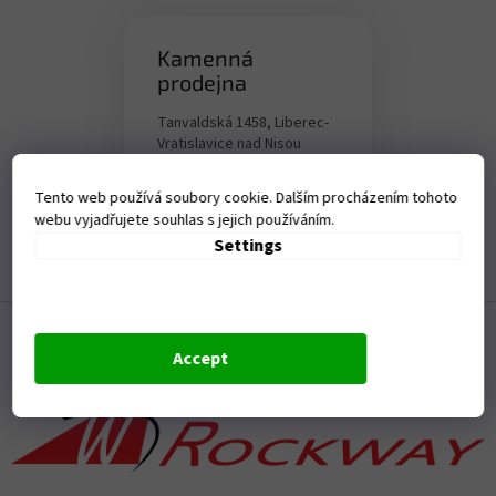
Kamenná
prodejna
Tanvaldská 1458, Liberec-
Vratislavice nad Nisou
Otevírací doba:
Tento web používá soubory cookie. Dalším procházením tohoto
Po - Pá - 9-17,00 hod
webu vyjadřujete souhlas s jejich používáním.
Settings
F
o
Accept
o
t
e
r