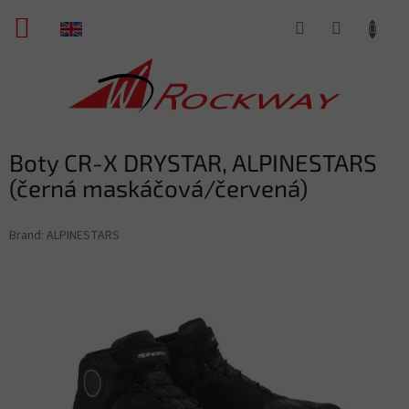
Skip
SHOPPING
to
content
CART
Boty CR-X DRYSTAR, ALPINESTARS
(černá maskáčová/červená)
Brand:
ALPINESTARS