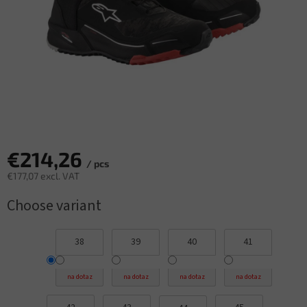
€214,26
/ pcs
€177,07 excl. VAT
Measure
Choose variant
price:
38
39
40
41
na dotaz
na dotaz
na dotaz
na dotaz