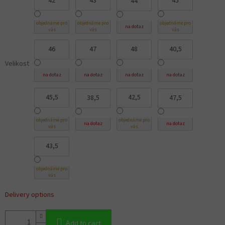
42
43
45
44
objednáme pro
objednáme pro
objednáme pro
na dotaz
vás
vás
vás
46
47
48
40,5
Velikost
na dotaz
na dotaz
na dotaz
na dotaz
45,5
42,5
38,5
47,5
objednáme pro
objednáme pro
na dotaz
na dotaz
vás
vás
43,5
objednáme pro
vás
Delivery options
Add to cart