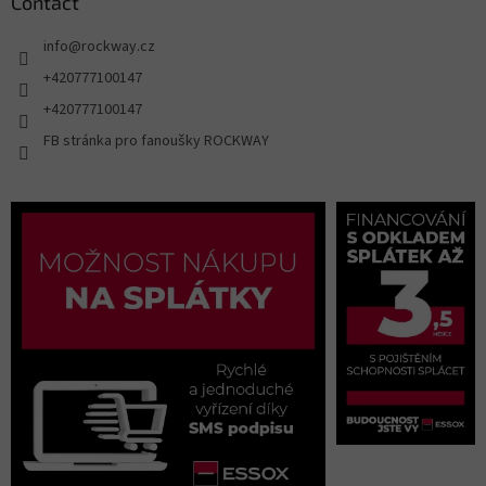
Contact
info
@
rockway.cz
+420777100147
+420777100147
FB stránka pro fanoušky ROCKWAY