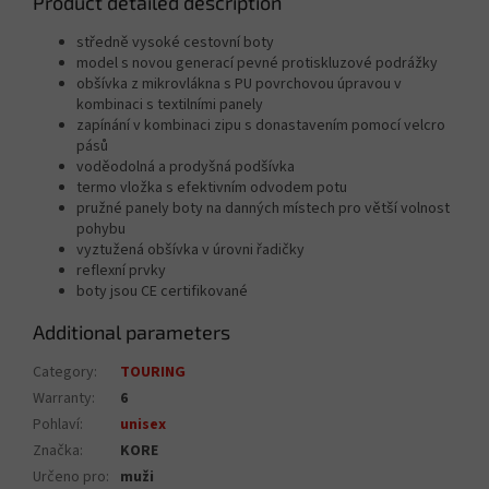
Product detailed description
středně vysoké cestovní boty
model s novou generací pevné protiskluzové podrážky
obšívka z mikrovlákna s PU povrchovou úpravou v
kombinaci s textilními panely
zapínání v kombinaci zipu s donastavením pomocí velcro
pásů
voděodolná a prodyšná podšívka
termo vložka s efektivním odvodem potu
pružné panely boty na danných místech pro větší volnost
pohybu
vyztužená obšívka v úrovni řadičky
reflexní prvky
boty jsou CE certifikované
Additional parameters
Category
:
TOURING
Warranty
:
6
Pohlaví
:
unisex
Značka
:
KORE
Určeno pro
:
muži