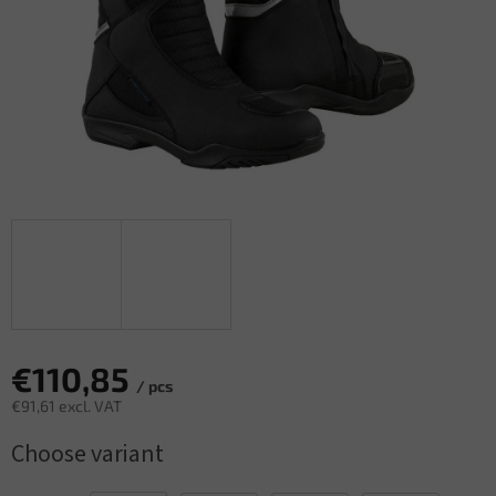
€110,85
/ pcs
€91,61 excl. VAT
Measure
Choose variant
price: