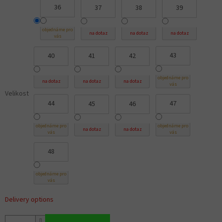
36
37
38
39
objednáme pro
na dotaz
na dotaz
na dotaz
vás
43
40
41
42
objednáme pro
na dotaz
na dotaz
na dotaz
vás
Velikost
44
47
45
46
objednáme pro
objednáme pro
na dotaz
na dotaz
vás
vás
48
objednáme pro
vás
Delivery options