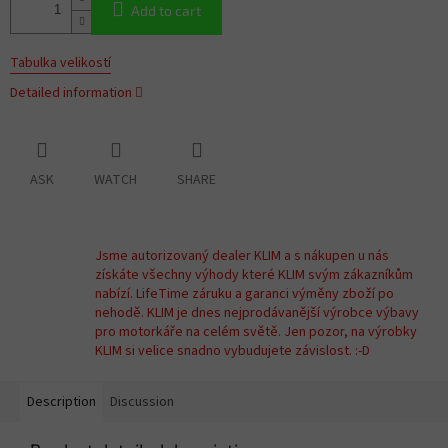
Add to cart
Tabulka velikostí
Detailed information
ASK
WATCH
SHARE
Jsme autorizovaný dealer KLIM a s nákupen u nás
získáte všechny výhody které KLIM svým zákazníkům
nabízí. LifeTime záruku a garanci výměny zboží po
nehodě. KLIM je dnes nejprodávanější výrobce výbavy
pro motorkáře na celém světě. Jen pozor, na výrobky
KLIM si velice snadno vybudujete závislost. :-D
Description
Discussion