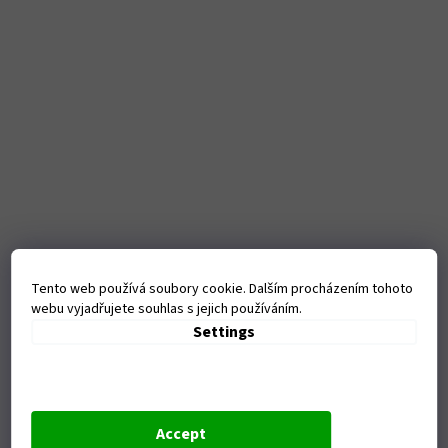
Tento web používá soubory cookie. Dalším procházením tohoto
webu vyjadřujete souhlas s jejich používáním.
Kamenná
Settings
prodejna
Tanvaldská 1458, Liberec-
Vratislavice nad Nisou
Accept
Otevírací doba: