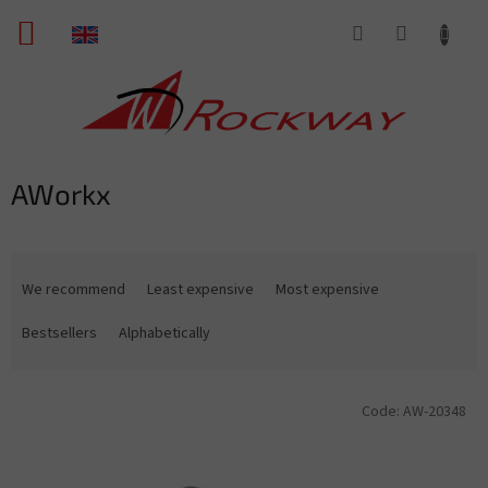
Skip
SHOPPING
to
content
CART
AWorkx
P
r
We recommend
Least expensive
Most expensive
o
d
Bestsellers
Alphabetically
u
c
L
t
Code:
AW-20348
i
s
s
o
t
r