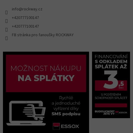
info
@
rockway.cz
+420777100147
+420777100147
FB stránka pro fanoušky ROCKWAY