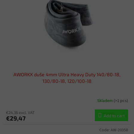
o
t
f
i
p
n
r
g
o
d
u
c
t
s
AWORKX duše 4mm Ultra Heavy Duty 140/80-18,
130/80-18, 120/100-18
Skladem
(>1 pcs)
€24,36 excl. VAT
Add to cart
€29,47
Code:
AW-20358