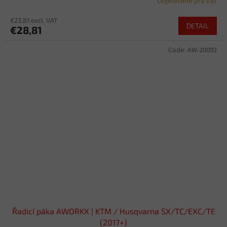
Objednáme pro vás
€23,81 excl. VAT
DETAIL
€28,81
Code:
AW-20092
Řadicí páka AWORKX | KTM / Husqvarna SX/TC/EXC/TE
(2017+)