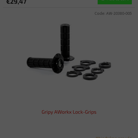
€29,47
Code:
AW-20380-005
Gripy AWorkx Lock-Grips