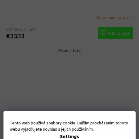
Objednáme pro vás
€27,38 excl. VAT
Add to cart
€33,13
4
items total
L
i
s
t
i
n
g
c
o
n
t
r
Tento web používá soubory cookie. Dalším procházením tohoto
o
webu vyjadřujete souhlas s jejich používáním.
l
s
Settings