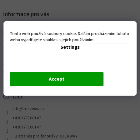
Informace pro vás
Jak nakupovat
Obchodní podmínky
Tento web používá soubory cookie. Dalším procházením tohoto
webu vyjadřujete souhlas s jejich používáním.
Contact
Settings
Shop
Ochrana osobních údajů
Ceník dopravy a platby / vrácení zboží a reklamace
Reklamace
Accept
Contact
info
@
rockway.cz
+420777100147
+420777100147
FB stránka pro fanoušky ROCKWAY