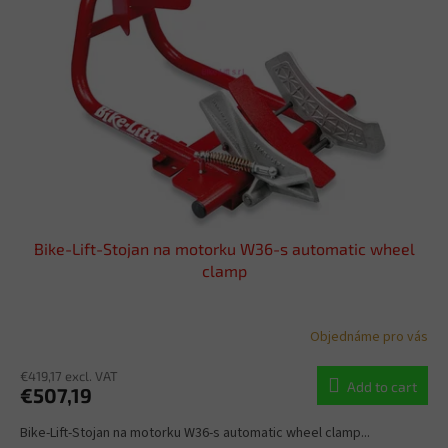
o
t
f
i
p
n
r
g
o
d
u
c
t
s
Bike-Lift-Stojan na motorku W36-s automatic wheel
clamp
Objednáme pro vás
€419,17 excl. VAT
Add to cart
€507,19
Bike-Lift-Stojan na motorku W36-s automatic wheel clamp...