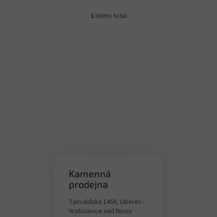
1
items total
L
i
s
t
i
n
g
c
o
n
t
r
o
l
s
Kamenná
prodejna
Tanvaldská 1458, Liberec-
Vratislavice nad Nisou