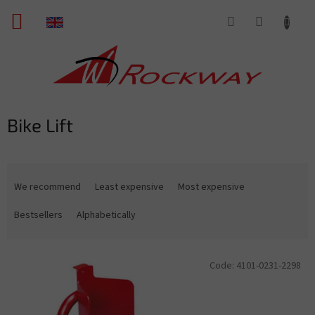
Skip
SHOPPING
to
content
CART
Bike Lift
P
r
We recommend
Least expensive
Most expensive
o
d
Bestsellers
Alphabetically
u
c
L
t
Code:
4101-0231-2298
i
s
s
o
t
r