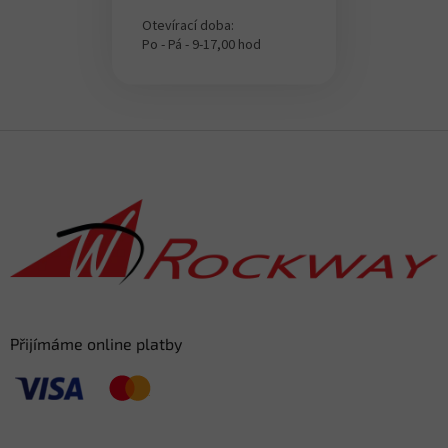
Otevírací doba:
Po - Pá - 9-17,00 hod
F
o
o
t
e
r
Přijímáme online platby