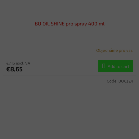
BO OIL SHINE pro spray 400 ml
Objednáme pro vás
€7,15 excl. VAT
Add to cart
€8,65
Code:
BO6124