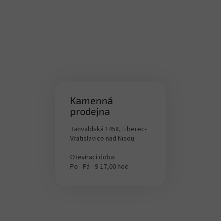
g
c
o
n
t
r
o
l
s
Kamenná
prodejna
Tanvaldská 1458, Liberec-
Vratislavice nad Nisou
Otevírací doba:
Po - Pá - 9-17,00 hod
F