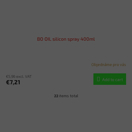
BO OIL silicon spray 400ml
Objednáme pro vás
€5,96 excl. VAT
Add to cart
€7,21
22
items total
L
i
s
t
i
n