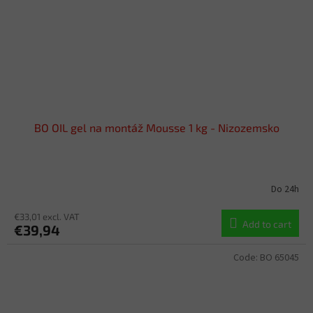
BO OIL gel na montáž Mousse 1 kg - Nizozemsko
Do 24h
€33,01 excl. VAT
Add to cart
€39,94
Code:
BO 65045