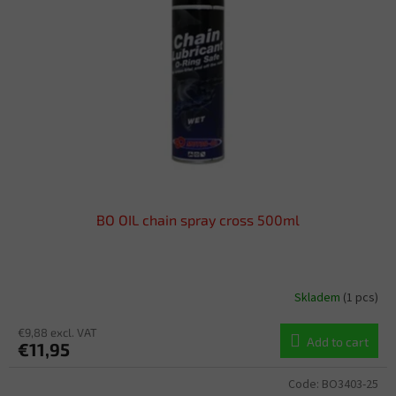
o
t
f
i
p
n
r
g
o
d
u
c
t
s
BO OIL chain spray cross 500ml
Skladem
(1 pcs)
€9,88 excl. VAT
Add to cart
€11,95
Code:
BO3403-25