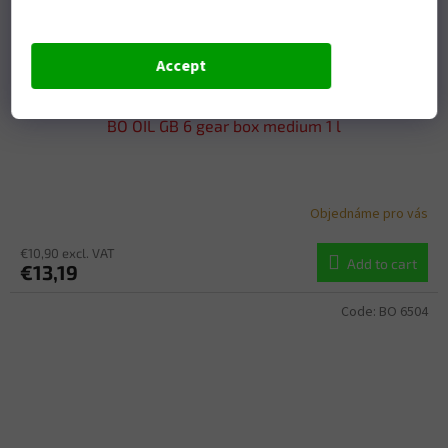
Accept
BO OIL GB 6 gear box medium 1 l
Objednáme pro vás
€10,90 excl. VAT
Add to cart
€13,19
Code:
BO 6504