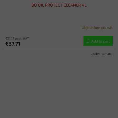
BO OIL PROTECT CLEANER 4L
Objednáme pro vás
€31,17 excl. VAT
Add to cart
€37,71
Code:
BO6401