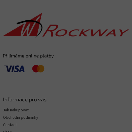
o
o
t
e
r
Přijímáme online platby
Informace pro vás
Jak nakupovat
Obchodní podmínky
Contact