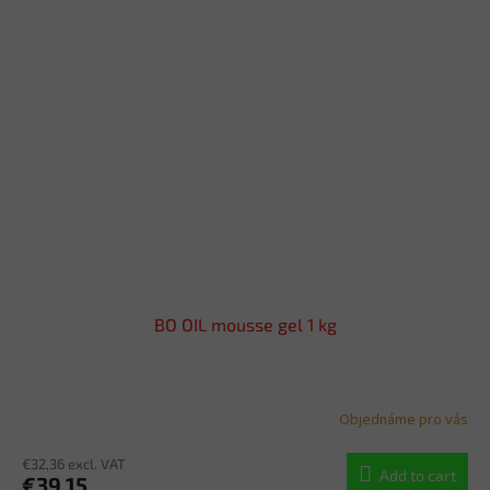
BO OIL mousse gel 1 kg
Objednáme pro vás
€32,36 excl. VAT
Add to cart
€39,15