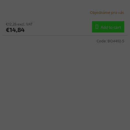
Objednáme pro vás
€12,26 excl. VAT
Add to cart
€14,84
Code:
BO4402-5