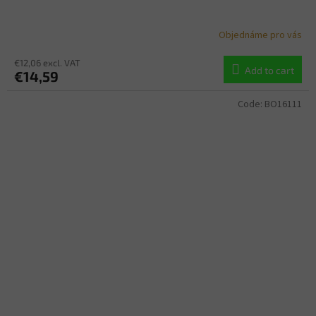
Objednáme pro vás
€12,06 excl. VAT
Add to cart
€14,59
Code:
BO16111