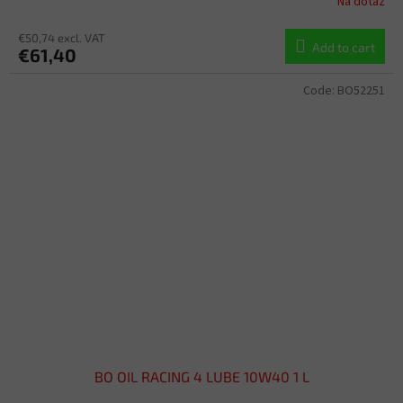
Na dotaz
€50,74 excl. VAT
Add to cart
€61,40
Code:
BO52251
BO OIL RACING 4 LUBE 10W40 1 L