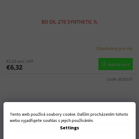
BO OIL 2T6 SYNTHETIC 1L
Objednáme pro vás
€5,22 excl. VAT
Add to cart
€6,32
Code:
BO5107
Tento web používá soubory cookie. Dalším procházením tohoto
webu vyjadřujete souhlas s jejich používáním.
Settings