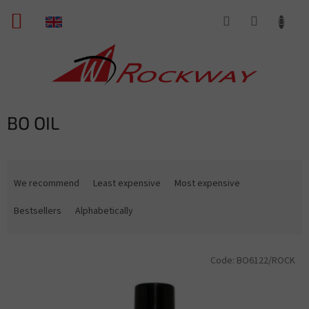
Skip
SHOPPING
to
content
CART
BO OIL
P
r
We recommend
Least expensive
Most expensive
o
d
Bestsellers
Alphabetically
u
c
L
t
Code:
BO6122/ROCK
i
s
s
o
t
r