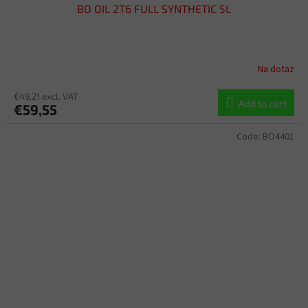
BO OIL 2T6 FULL SYNTHETIC 5L
Na dotaz
€49,21 excl. VAT
Add to cart
€59,55
Code:
BO4401