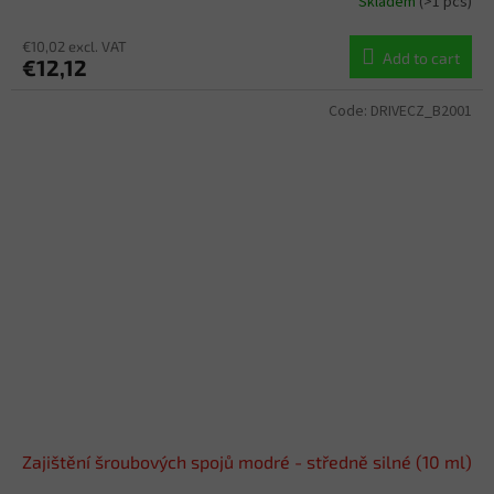
Skladem
(>1 pcs)
€10,02 excl. VAT
Add to cart
€12,12
Code:
DRIVECZ_B2001
Zajištění šroubových spojů modré - středně silné (10 ml)