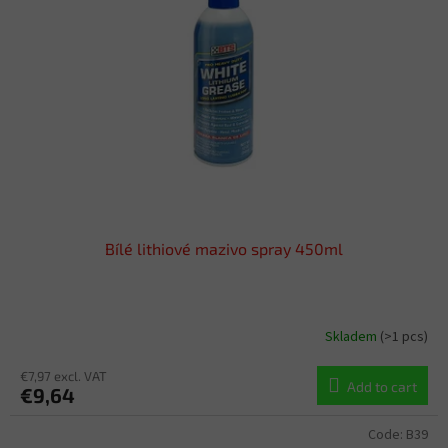
o
t
f
i
p
n
r
g
o
d
u
c
t
s
Bílé lithiové mazivo spray 450ml
Skladem
(>1 pcs)
€7,97 excl. VAT
Add to cart
€9,64
Code:
B39