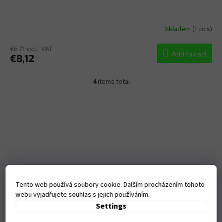
Skladem
(1 pcs)
€6,71 excl. VAT
Add to cart
€8,12
4
items total
L
i
s
t
i
n
g
c
o
n
t
Tento web používá soubory cookie. Dalším procházením tohoto
r
webu vyjadřujete souhlas s jejich používáním.
o
Settings
l
s