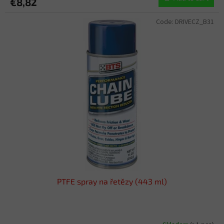
€8,82
Code:
DRIVECZ_B31
PTFE spray na řetězy (443 ml)