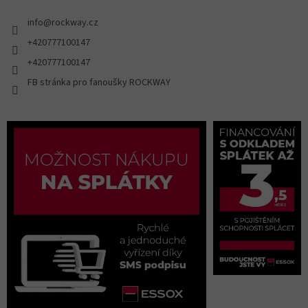
info
@
rockway.cz
+420777100147
+420777100147
FB stránka pro fanoušky ROCKWAY