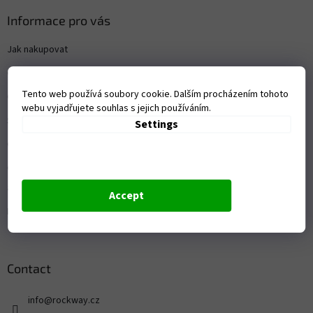
Informace pro vás
Jak nakupovat
Obchodní podmínky
Tento web používá soubory cookie. Dalším procházením tohoto
Contact
webu vyjadřujete souhlas s jejich používáním.
Shop
Settings
Ochrana osobních údajů
Ceník dopravy a platby / vrácení zboží
a reklamace
Accept
Reklamace
Contact
info
@
rockway.cz