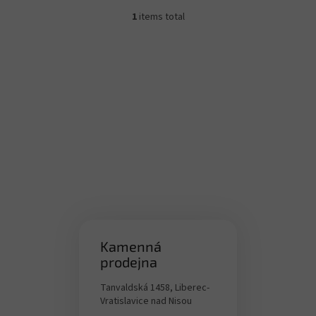
1
items total
L
i
s
t
i
n
g
c
o
n
t
r
o
l
s
Kamenná
prodejna
Tanvaldská 1458, Liberec-
Vratislavice nad Nisou