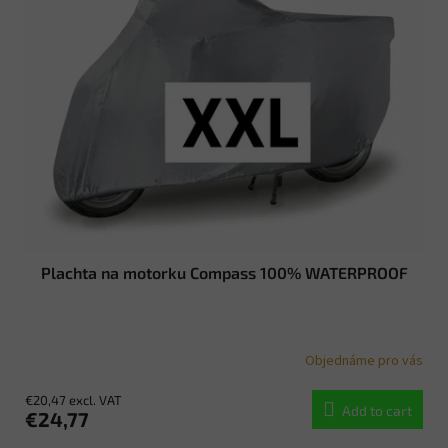
t
r
o
t
f
i
p
n
r
g
o
d
u
c
t
s
Plachta na motorku Compass 100% WATERPROOF
Objednáme pro vás
€20,47 excl. VAT
Add to cart
€24,77