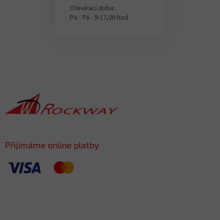
Otevírací doba:
Po - Pá - 9-17,00 hod
F
o
o
t
e
r
Přijímáme online platby