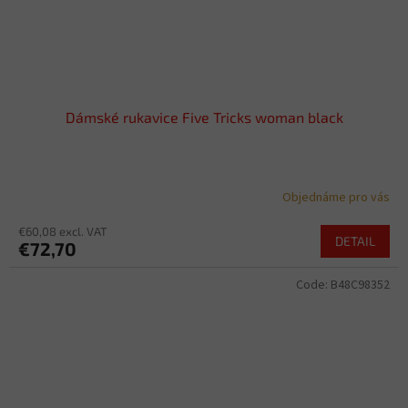
Dámské rukavice Five Tricks woman black
Objednáme pro vás
€60,08 excl. VAT
DETAIL
€72,70
Code:
B48C98352