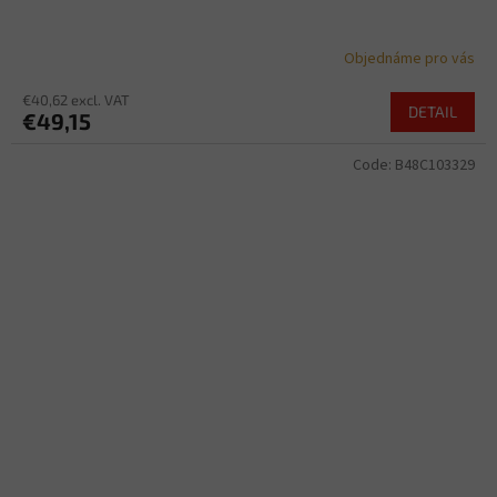
Objednáme pro vás
€40,62 excl. VAT
DETAIL
€49,15
Code:
B48C103329