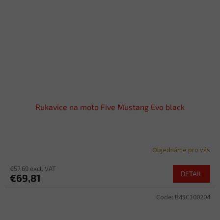
Rukavice na moto Five Mustang Evo black
Objednáme pro vás
€57,69 excl. VAT
DETAIL
€69,81
Code:
B48C100204