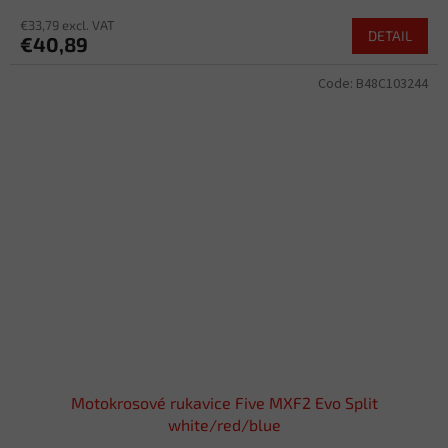
€33,79 excl. VAT
DETAIL
€40,89
Code:
B48C103244
Motokrosové rukavice Five MXF2 Evo Split
white/red/blue