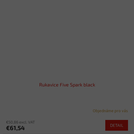
Rukavice Five Spark black
Objednáme pro vás
€50,86 excl. VAT
DETAIL
€61,54