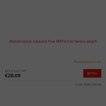
Motokrosové rukavice Five MXF4 Evo Venice peach
Objednáme pro vás
€23,21 excl. VAT
DETAIL
€28,09
Code:
B48C100208