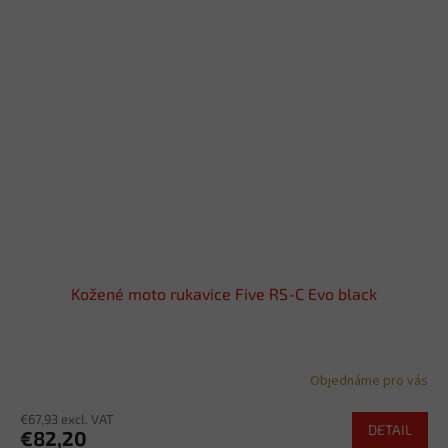
Kožené moto rukavice Five RS-C Evo black
Objednáme pro vás
€67,93 excl. VAT
DETAIL
€82,20