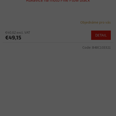
Objednáme pro vás
€40,62 excl. VAT
DETAIL
€49,15
Code:
B48C103321