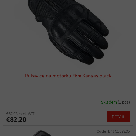
o
t
f
i
p
n
r
g
o
d
u
c
t
s
Rukavice na motorku Five Kansas black
Skladem
(1 pcs)
€67,93 excl. VAT
DETAIL
€82,20
Code:
B48C107295