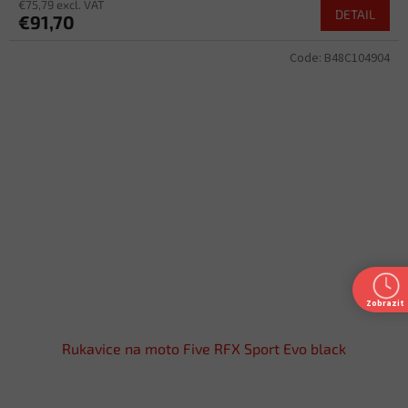
€75,79 excl. VAT
DETAIL
€91,70
Code:
B48C104904
Zobrazit
Rukavice na moto Five RFX Sport Evo black