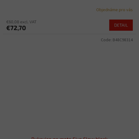
Objednáme pro vás
€60,08 excl. VAT
DETAIL
€72,70
Code:
B48C98314
Rukavice na moto Five Flow black