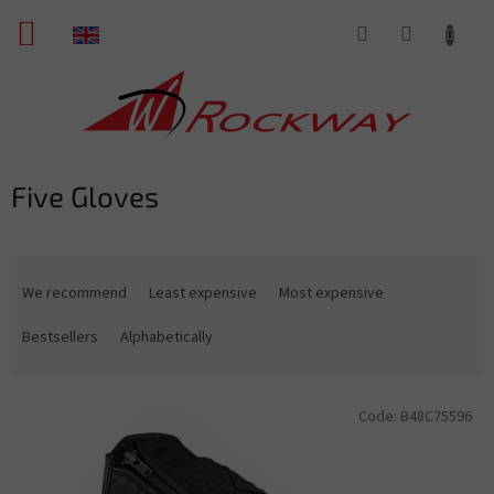
Skip
SHOPPING
to
content
CART
Five Gloves
P
r
We recommend
Least expensive
Most expensive
o
d
Bestsellers
Alphabetically
u
c
L
t
Code:
B48C75596
i
s
s
o
t
r