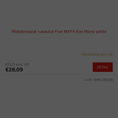
Motokrosové rukavice Five MXF4 Evo Mono white
Objednáme pro vás
€23,21 excl. VAT
DETAIL
€28,09
Code:
B48C103256