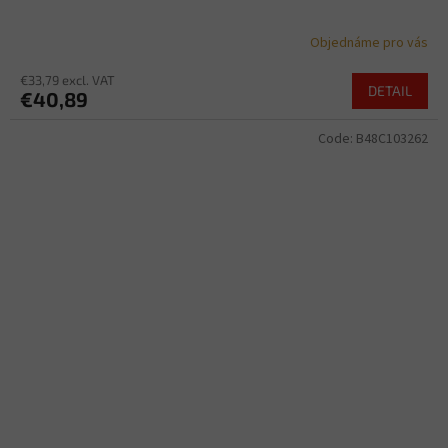
Objednáme pro vás
€33,79 excl. VAT
DETAIL
€40,89
Code:
B48C103262