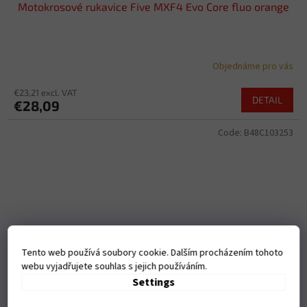
Motokrosové rukavice Five MXF4 Evo Core fluo orange
Objednáme pro vás
€23,21 excl. VAT
DETAIL
€28,09
Code:
B48C103253
Tento web používá soubory cookie. Dalším procházením tohoto
webu vyjadřujete souhlas s jejich používáním.
Settings