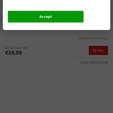
Motokrosové rukavice Five MXF4 Evo Flat Track
Accept
black/white
Objednáme pro vás
€23,21 excl. VAT
DETAIL
€28,09
Code:
B48C103258