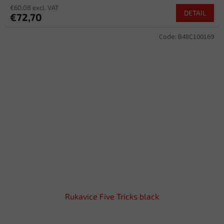
€60,08 excl. VAT
DETAIL
€72,70
Code:
B48C100169
Rukavice Five Tricks black