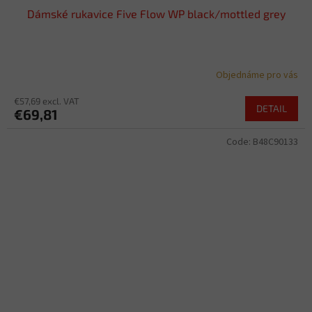
Dámské rukavice Five Flow WP black/mottled grey
Objednáme pro vás
€57,69 excl. VAT
DETAIL
€69,81
Code:
B48C90133