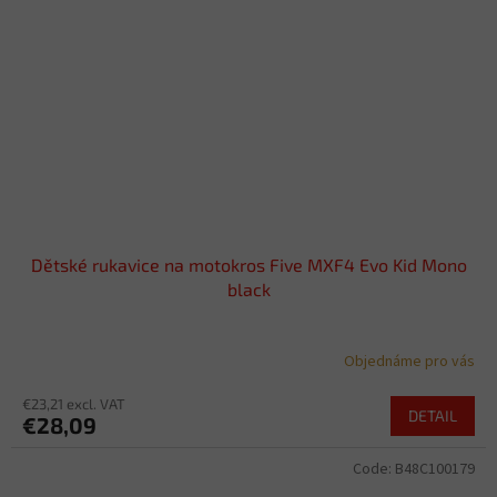
Dětské rukavice na motokros Five MXF4 Evo Kid Mono
black
Objednáme pro vás
€23,21 excl. VAT
DETAIL
€28,09
Code:
B48C100179