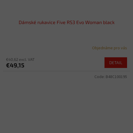
Dámské rukavice Five RS3 Evo Woman black
Objednáme pro vás
€40,62 excl. VAT
DETAIL
€49,15
Code:
B48C100195