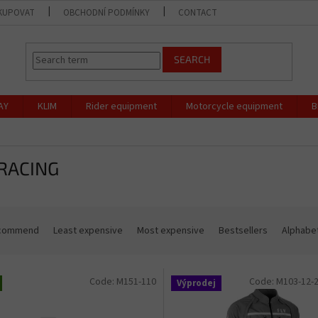
KUPOVAT
OBCHODNÍ PODMÍNKY
CONTACT
SHOP
OCHR
SEARCH
AY
KLIM
Rider equipment
Motorcycle equipment
B
 RACING
commend
Least expensive
Most expensive
Bestsellers
Alphabet
Code:
M151-110
Code:
M103-12-
Výprodej