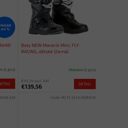
142,58
–44 %
šedá)
Boty NEW Maverik Mini, FLY
RACING, dětské (černá)
em
(1 pcs)
Skladem
(1 pcs)
€115,34 excl. VAT
DETAIL
DETAIL
€139,56
M160-329
Code:
M171-0116-30/ROCK