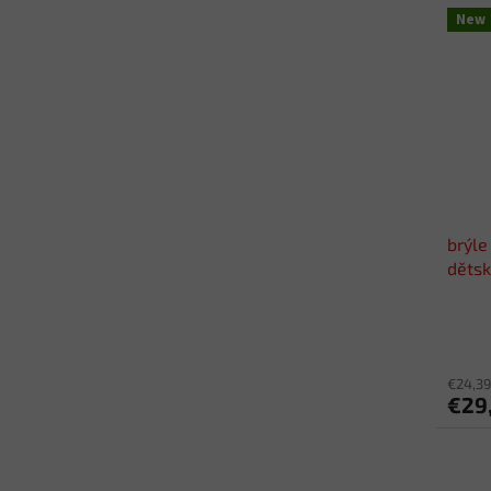
New
brýle
dětsk
€24,39
€29