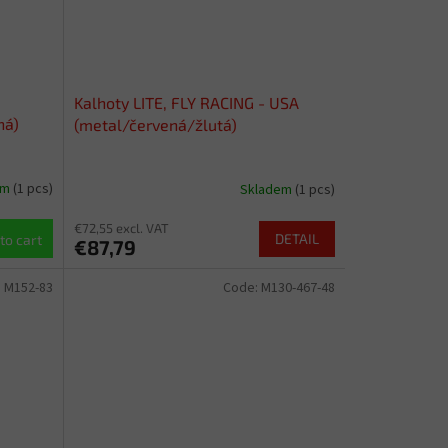
Kalhoty LITE, FLY RACING - USA
ná)
(metal/červená/žlutá)
em
(1 pcs)
Skladem
(1 pcs)
€72,55 excl. VAT
DETAIL
to cart
€87,79
:
M152-83
Code:
M130-467-48