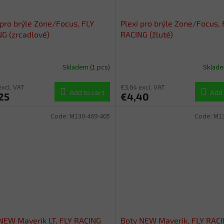
 pro brýle Zone/Focus, FLY
Plexi pro brýle Zone/Focus, 
G (zrcadlové)
RACING (žluté)
Skladem
(1 pcs)
Sklad
excl. VAT
€3,64 excl. VAT
Add to cart
Add 
25
€4,40
Code:
M130-469-405
Code:
M13
NEW Maverik LT, FLY RACING
Boty NEW Maverik, FLY RAC