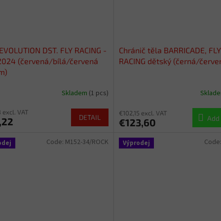
EVOLUTION DST. FLY RACING -
Chránič těla BARRICADE, FLY
024 (červená/bílá/červená
RACING dětský (černá/červe
um)
Skladem
(1 pcs)
Sklad
 excl. VAT
€102,15 excl. VAT
DETAIL
Add 
,22
€123,60
Code:
M152-34/ROCK
Code
odej
Výprodej