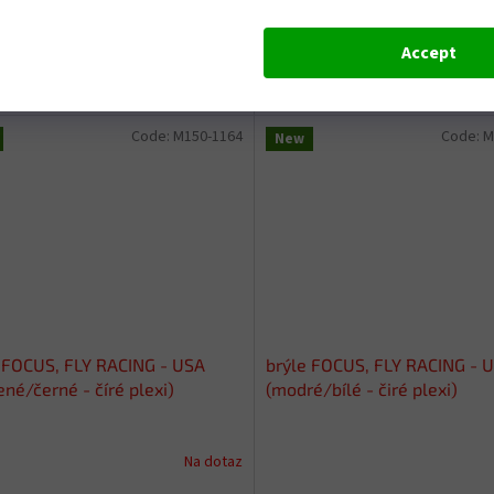
Na dotaz
Accept
 excl. VAT
€24,39 excl. VAT
Add to cart
Add 
,51
€29,51
Code:
M150-1164
Code:
M
New
 FOCUS, FLY RACING - USA
brýle FOCUS, FLY RACING - 
ené/černé - číré plexi)
(modré/bílé - čiré plexi)
Na dotaz