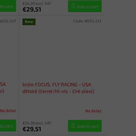
€24,39 excl. VAT
to cart
Add to cart
€29,51
M151-107
Code:
M151-111
New
USA
brýle FOCUS, FLY RACING - USA
xi)
dětské (černé/Hi-vis - čiré plexi)
Na dotaz
Na dotaz
€24,39 excl. VAT
to cart
Add to cart
€29,51