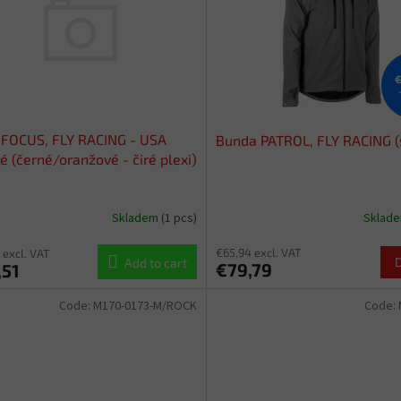
€
 FOCUS, FLY RACING - USA
Bunda PATROL, FLY RACING (
é (černé/oranžové - čiré plexi)
Skladem
(1 pcs)
Sklad
€65,94 excl. VAT
 excl. VAT
Add to cart
€79,79
,51
Code:
M170-0173-M/ROCK
Code: