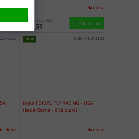
Na dotaz
Na dotaz
€24,39 excl. VAT
to cart
Add to cart
€29,51
150-1165
Code:
M150-1162
New
USA
brýle FOCUS, FLY RACING - USA
(šedá/černá - číré plexi)
Na dotaz
Na dotaz