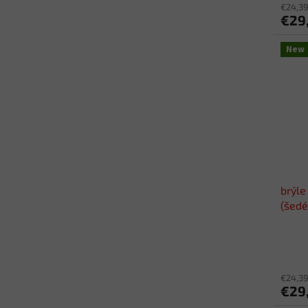
€24,39
€29
New
brýle
(šedé
€24,39
€29