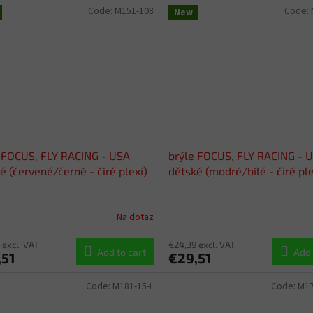
Code:
M151-108
Code:
New
 FOCUS, FLY RACING - USA
brýle FOCUS, FLY RACING - 
é (červené/černé - číré plexi)
dětské (modré/bílé - čiré ple
Na dotaz
 excl. VAT
€24,39 excl. VAT
Add to cart
Add 
,51
€29,51
Code:
M181-15-L
Code:
M17