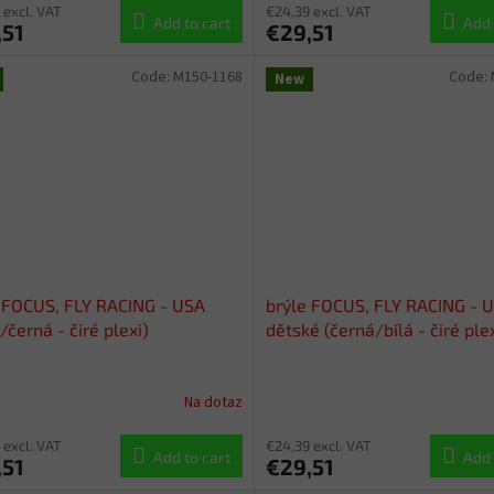
 excl. VAT
€24,39 excl. VAT
Add to cart
Add 
,51
€29,51
Code:
M150-1168
Code:
New
 FOCUS, FLY RACING - USA
brýle FOCUS, FLY RACING - 
/černá - čiré plexi)
dětské (černá/bílá - čiré ple
Na dotaz
 excl. VAT
€24,39 excl. VAT
Add to cart
Add 
,51
€29,51