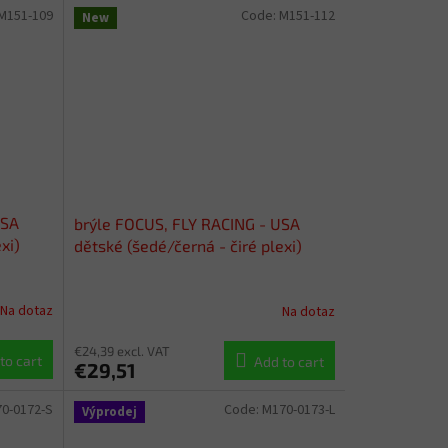
M151-109
Code:
M151-112
New
USA
brýle FOCUS, FLY RACING - USA
xi)
dětské (šedé/černá - čiré plexi)
Na dotaz
Na dotaz
€24,39 excl. VAT
to cart
Add to cart
€29,51
0-0172-S
Code:
M170-0173-L
Výprodej