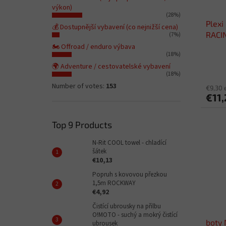
výkon)
(28%)
Plexi
💰 Dostupnější vybavení (co nejnižší cena)
RACIN
(7%)
🏍️ Offroad / enduro výbava
(18%)
🌍 Adventure / cestovatelské vybavení
(18%)
Number of votes:
153
€9,30 
€11,
Top 9 Products
N-Rit COOL towel - chladící
šátek
€10,13
Popruh s kovovou přezkou
1,5m ROCKWAY
€4,92
Čistící ubrousky na přilbu
O!MOTO - suchý a mokrý čistící
boty 
ubrousek