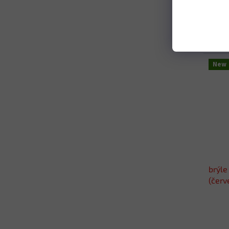
€24,39
€29
New
brýle
(červ