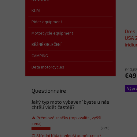
KLIM
Rider equipment
Dres 
Motorcycle equipment
USA 2
iridi
BĚŽNÉ OBLEČENÍ
CAMPING
Beta motorcycles
€40,68
€49
Výpr
Questionnaire
Jaký typ moto vybavení byste u nás
chtěli vidět častěji?
🔥 Prémiové značky (top kvalita, vyšší
cena)
(29%)
⚖️ Střední třída (nejlepší poměr cena /