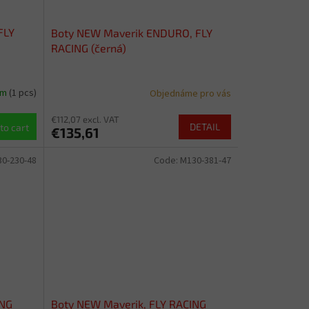
FLY
Boty NEW Maverik ENDURO, FLY
RACING (černá)
em
(1 pcs)
Objednáme pro vás
€112,07 excl. VAT
DETAIL
to cart
€135,61
0-230-48
Code:
M130-381-47
ING
Boty NEW Maverik, FLY RACING