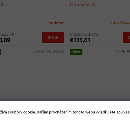
á)
(černá/bílá)
Na dotaz
Objednáme
 excl. VAT
€112,07 excl. VAT
DETAIL
8,89
€135,61
Code:
M150-1163
Code:
M
New
 FOCUS, FLY RACING - USA
brýle FOCUS, FLY RACING - 
ívá soubory cookie. Dalším procházením tohoto webu vyjadřujete souhlas s
á/bílá - čiré plexi)
(černé/Hi-vis - čiré plexi)