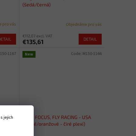
(šedá/černá)
 pro vás
Objednáme pro vás
€112,07 excl. VAT
DETAIL
DETAIL
€135,61
150-1167
Code:
M150-1166
New
USA
brýle FOCUS, FLY RACING - USA
 jejich
(černé/oranžové - čiré plexi)