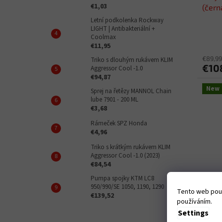
€1,03
(čern
Letní podkolenka Rockway
LIGHT | Antibakteriální +
Coolmax
€11,95
€89,99
Triko s dlouhým rukávem KLIM
€10
Aggressor Cool -1.0
€94,87
New
Sprej na řetězy MANNOL Chain
lube 7901 - 200 ML
€3,68
Rámeček SPZ Honda
€4,96
Triko s krátkým rukávem KLIM
Aggressor Cool -1.0 (2023)
€84,54
Pumpa spojky KTM LC8
950/990/SE 1050, 1190, 1290
brýle
Tento web použ
€139,52
(čern
používáním.
Settings