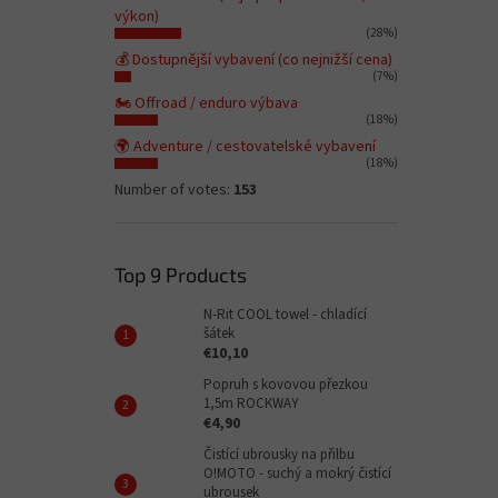
výkon)
(28%)
💰 Dostupnější vybavení (co nejnižší cena)
(7%)
🏍️ Offroad / enduro výbava
(18%)
🌍 Adventure / cestovatelské vybavení
(18%)
Number of votes:
153
Top 9 Products
N-Rit COOL towel - chladící
šátek
€10,10
Popruh s kovovou přezkou
1,5m ROCKWAY
€4,90
Čistící ubrousky na přilbu
O!MOTO - suchý a mokrý čistící
ubrousek