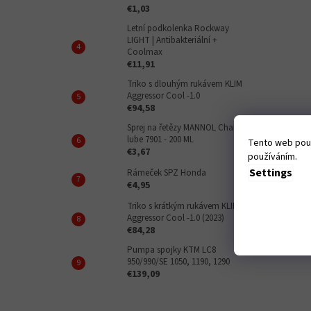
€1,03
Letní podkolenka Rockway
LIGHT | Antibakteriální +
Coolmax
€11,91
Triko s dlouhým rukávem KLIM
Aggressor Cool -1.0
€94,58
Sprej na řetězy MANNOL Chain
lube 7901 - 200 ML
Tento web použ
€3,67
používáním.
Settings
Rámeček SPZ Honda
€4,95
Triko s krátkým rukávem KLIM
Aggressor Cool -1.0 (2023)
€84,28
Pumpa spojky KTM LC8
950/990/SE 1050, 1190, 1290
€139,09