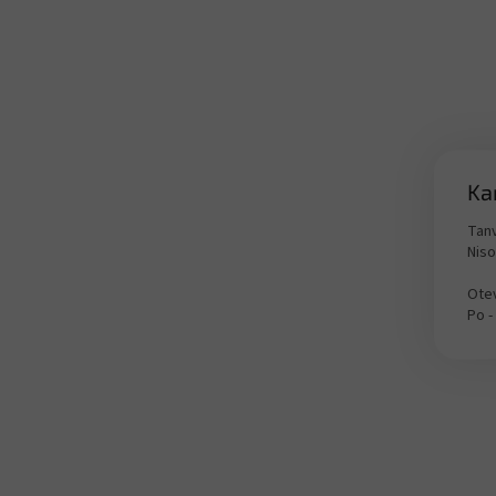
Ka
Tanv
Nis
Otev
Po -