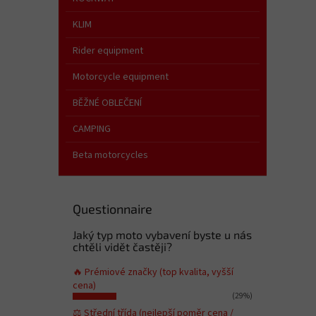
KLIM
Rider equipment
Motorcycle equipment
BĚŽNÉ OBLEČENÍ
CAMPING
Beta motorcycles
Questionnaire
Jaký typ moto vybavení byste u nás
chtěli vidět častěji?
🔥 Prémiové značky (top kvalita, vyšší
cena)
(29%)
⚖️ Střední třída (nejlepší poměr cena /