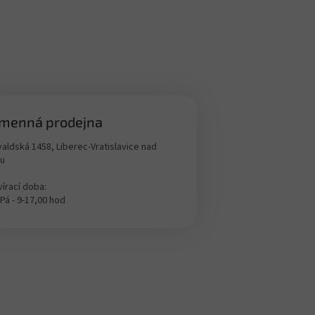
menná prodejna
aldská 1458, Liberec-Vratislavice nad
ou
írací doba:
 Pá - 9-17,00 hod