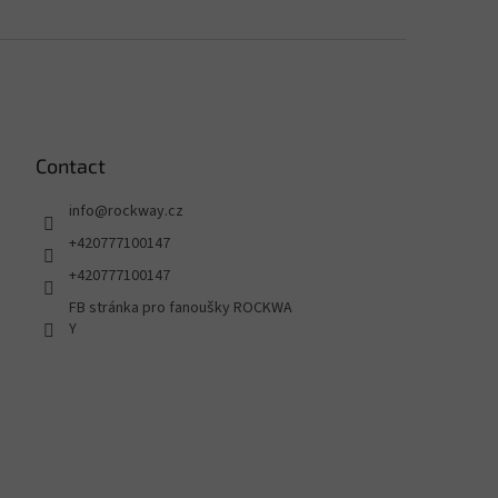
Contact
info
@
rockway.cz
+420777100147
+420777100147
FB stránka pro fanoušky ROCKWA
Y