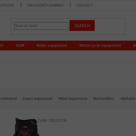
KUPOVAT
OBCHODNÍ PODMÍNKY
CONTACT
SHOP
OCHR
SEARCH
AY
KLIM
Rider equipment
Motorcycle equipment
B
commend
Least expensive
Most expensive
Bestsellers
Alphabet
Code:
555137/XL