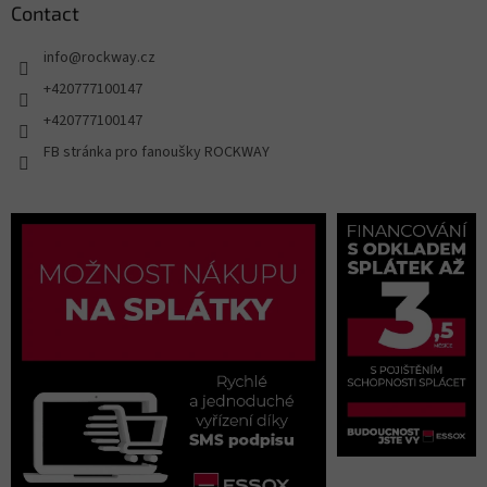
Contact
info
@
rockway.cz
+420777100147
+420777100147
FB stránka pro fanoušky ROCKWAY