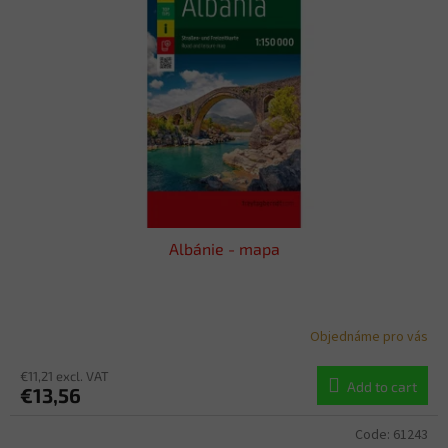
o
t
f
i
p
n
r
g
o
d
u
c
t
s
Albánie - mapa
Objednáme pro vás
€11,21 excl. VAT
Add to cart
€13,56
Code:
61243