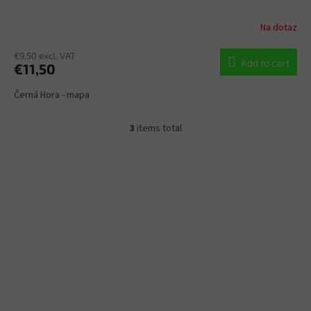
Na dotaz
€9,50 excl. VAT
Add to cart
€11,50
Černá Hora - mapa
3
items total
L
i
s
t
i
n
g
c
o
n
t
r
o
l