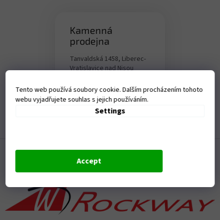
s
Kamenná
prodejna
Tanvaldská 1458, Liberec-
Vratislavice nad Nisou
Otevírací doba:
Tento web používá soubory cookie. Dalším procházením tohoto
Po - Pá - 9-17,00 hod
webu vyjadřujete souhlas s jejich používáním.
Settings
F
o
Accept
o
t
e
r