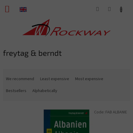
Skip
SHOPPING
to
content
CART
freytag & berndt
P
r
We recommend
Least expensive
Most expensive
o
d
Bestsellers
Alphabetically
u
c
L
t
Code:
FAB ALBANIE
i
s
s
o
t
r