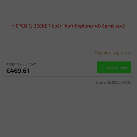
HEPCO & BECKER boční kufr Explorer 40 černý levý
Objednáme pro vás
€388,11 excl. VAT
Add to cart
€469,61
Code:
610216 00 01