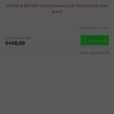
HEPCO & BECKER boční hliníkový kufr Xceed hliník elox
pravý
Objednáme pro vás
€379,08 excl. VAT
Add to cart
€458,69
Code:
610208 00 00