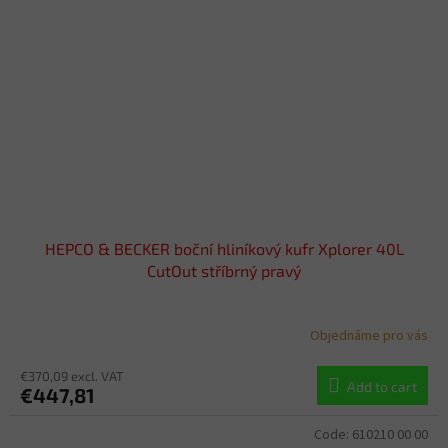
HEPCO & BECKER boční hliníkový kufr Xplorer 40L
CutOut stříbrný pravý
Objednáme pro vás
€370,09 excl. VAT
Add to cart
€447,81
Code:
610210 00 00