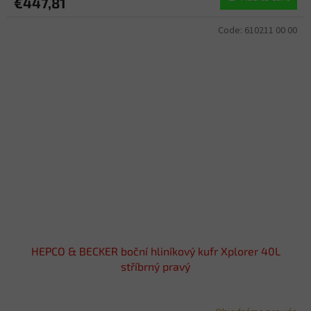
€447,81
Code:
610211 00 00
HEPCO & BECKER boční hliníkový kufr Xplorer 40L
stříbrný pravý