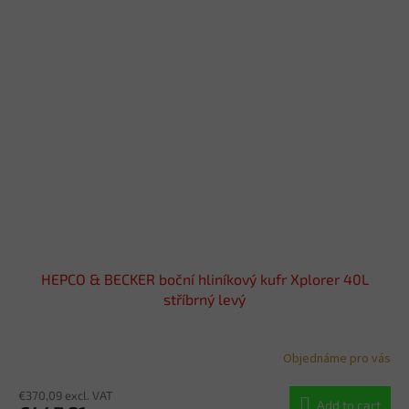
HEPCO & BECKER boční hliníkový kufr Xplorer 40L
stříbrný levý
Objednáme pro vás
€370,09 excl. VAT
Add to cart