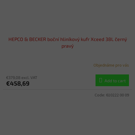
HEPCO & BECKER boční hliníkový kufr Xceed 38L černý
pravý
Objednáme pro vás
€379,08 excl. VAT
Add to cart
€458,69
Code:
610222 00 09