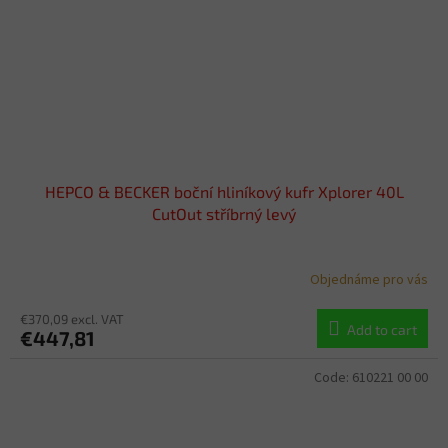
HEPCO & BECKER boční hliníkový kufr Xplorer 40L
CutOut stříbrný levý
Objednáme pro vás
€370,09 excl. VAT
Add to cart
€447,81
Code:
610221 00 00