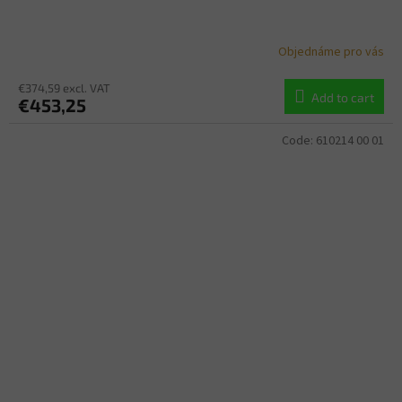
Objednáme pro vás
€374,59 excl. VAT
Add to cart
€453,25
Code:
610214 00 01