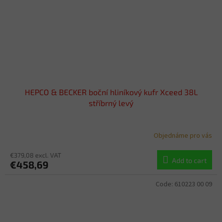
HEPCO & BECKER boční hliníkový kufr Xceed 38L
stříbrný levý
Objednáme pro vás
€379,08 excl. VAT
Add to cart
€458,69
Code:
610223 00 09