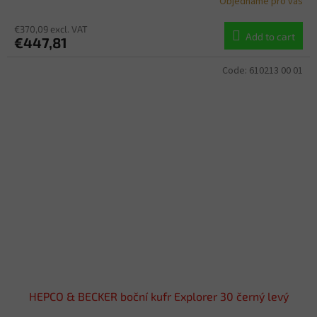
Objednáme pro vás
€370,09 excl. VAT
Add to cart
€447,81
Code:
610213 00 01
HEPCO & BECKER boční kufr Explorer 30 černý levý