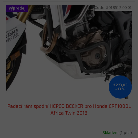
Code:
5019512 00 01
Výprodej
€273,03
–13 %
Padací rám spodní HEPCO BECKER pro Honda CRF1000L
Africa Twin 2018
Skladem
(1 pcs)