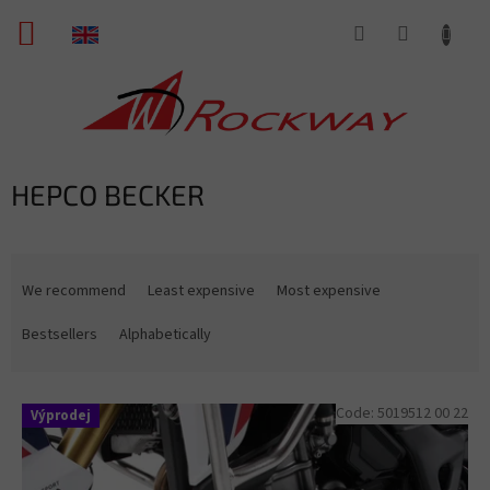
Skip
SHOPPING
to
content
CART
HEPCO BECKER
P
r
We recommend
Least expensive
Most expensive
o
d
Bestsellers
Alphabetically
u
c
L
t
Code:
5019512 00 22
Výprodej
i
s
s
o
t
r