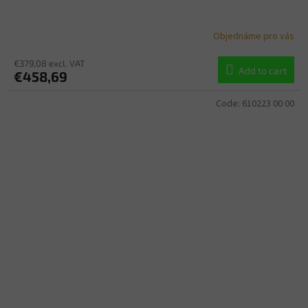
Objednáme pro vás
€379,08 excl. VAT
Add to cart
€458,69
Code:
610223 00 00