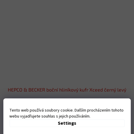
HEPCO & BECKER boční hliníkový kufr Xceed černý levý
Tento web používá soubory cookie. Dalším procházením tohoto
Objednáme pro vás
webu vyjadřujete souhlas s jejich používáním.
Settings
€379,08 excl. VAT
Add to cart
€458,69