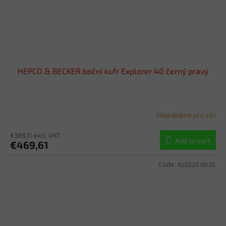
HEPCO & BECKER boční kufr Explorer 40 černý pravý
Objednáme pro vás
€388,11 excl. VAT
Add to cart
€469,61
Code:
610220 00 01