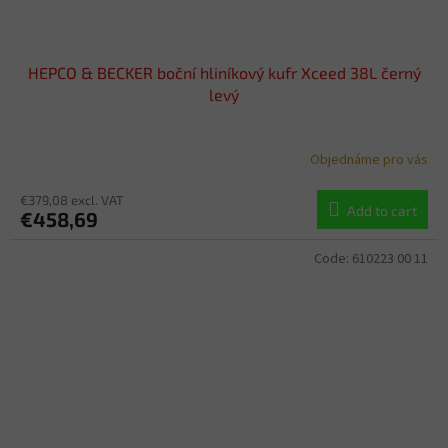
HEPCO & BECKER boční hliníkový kufr Xceed 38L černý
levý
Objednáme pro vás
€379,08 excl. VAT
Add to cart
€458,69
Code:
610223 00 11