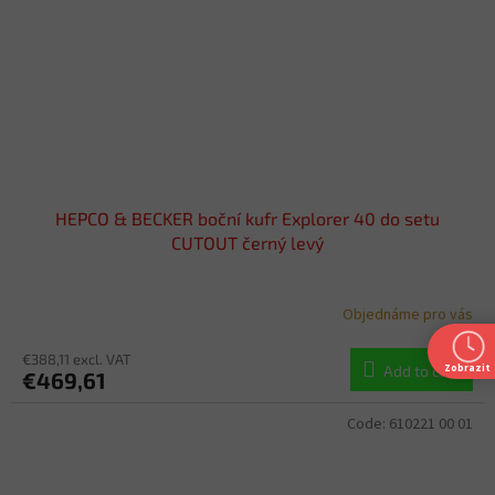
HEPCO & BECKER boční kufr Explorer 40 do setu
CUTOUT černý levý
Objednáme pro vás
€388,11 excl. VAT
Add to cart
Zobrazit
€469,61
Code:
610221 00 01