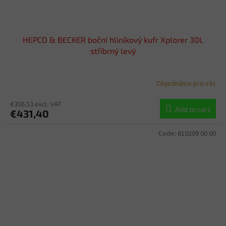
HEPCO & BECKER boční hliníkový kufr Xplorer 30L
stříbrný levý
Objednáme pro vás
€356,53 excl. VAT
Add to cart
€431,40
Code:
610209 00 00