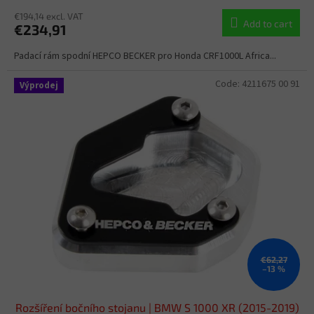
€194,14 excl. VAT
Add to cart
€234,91
Padací rám spodní HEPCO BECKER pro Honda CRF1000L Africa...
Code:
4211675 00 91
Výprodej
€62,27
–13 %
Rozšíření bočního stojanu | BMW S 1000 XR (2015-2019)