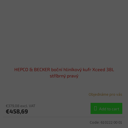
HEPCO & BECKER boční hliníkový kufr Xceed 38L
stříbrný pravý
Objednáme pro vás
€379,08 excl. VAT
Add to cart
€458,69
Code:
610222 00 01