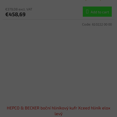
€379,08 excl. VAT
Add to cart
€458,69
Code:
610222 00 00
HEPCO & BECKER boční hliníkový kufr Xceed hliník elox
levý