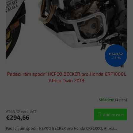
o
t
f
i
p
n
r
g
o
d
u
c
t
€349,52
–15 %
s
Padací rám spodní HEPCO BECKER pro Honda CRF1000L
Africa Twin 2018
Skladem
(1 pcs)
€243,52 excl. VAT
Add to cart
€294,66
Padací rám spodní HEPCO BECKER pro Honda CRF1000L Africa...