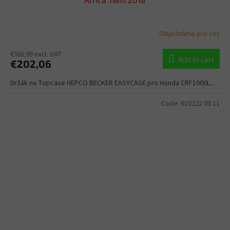
Objednáme pro vás
€166,99 excl. VAT
Add to cart
€202,06
Držák na Topcase HEPCO BECKER EASYCASE pro Honda CRF1000L...
Code:
610222 00 11