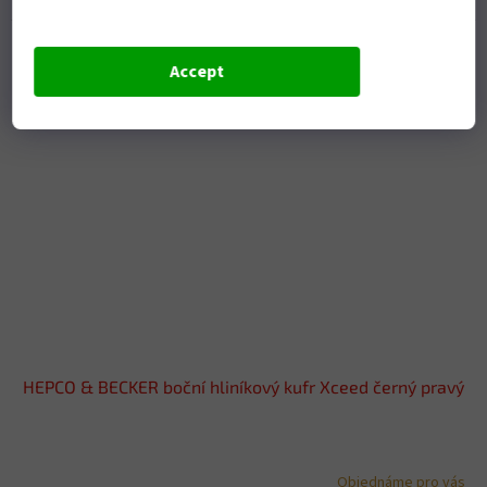
Code:
610223 00 01
Accept
HEPCO & BECKER boční hliníkový kufr Xceed černý pravý
Objednáme pro vás