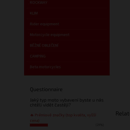
ROCKWAY
KLIM
Rider equipment
Motorcycle equipment
BĚŽNÉ OBLEČENÍ
CAMPING
Beta motorcycles
Questionnaire
Jaký typ moto vybavení byste u nás
chtěli vidět častěji?
Relat
🔥 Prémiové značky (top kvalita, vyšší
cena)
(29%)