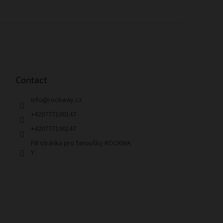
Contact
info
@
rockway.cz
+420777100147
+420777100147
FB stránka pro fanoušky ROCKWA
Y