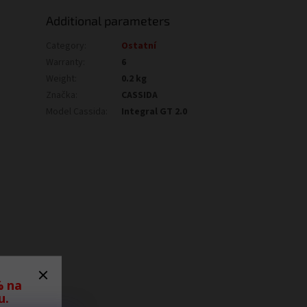
Additional parameters
Category
:
Ostatní
Warranty
:
6
Weight
:
0.2 kg
Značka
:
CASSIDA
Model Cassida
:
Integral GT 2.0
% na
u.