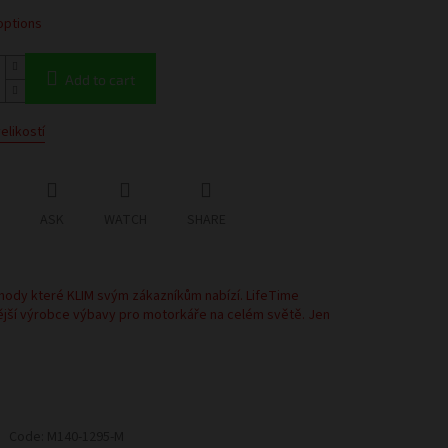
options
Add to cart
elikostí
ASK
WATCH
SHARE
hody které KLIM svým zákazníkům nabízí. LifeTime
ější výrobce výbavy pro motorkáře na celém světě. Jen
Code:
M140-1295-M