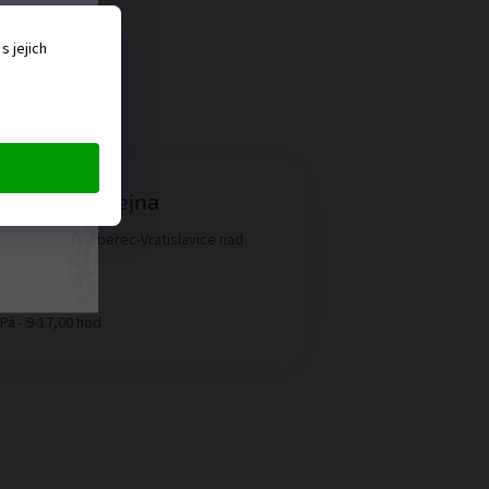
ěru
 jejich
 ať
ná
menná prodejna
ngové
aldská 1458, Liberec-Vratislavice nad
ou
írací doba:
 Pá - 9-17,00 hod