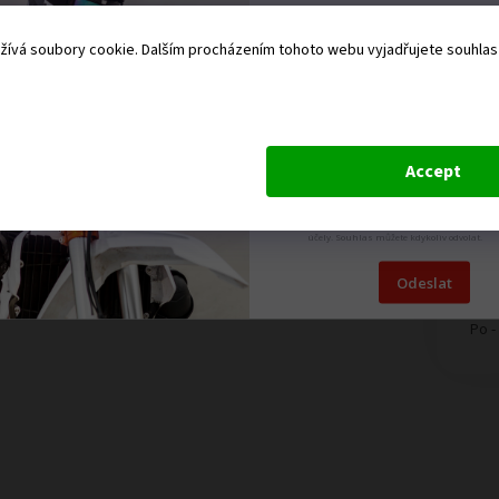
Přihlaste se k odb
ívá soubory cookie. Dalším procházením tohoto webu vyjadřujete souhlas s
našeho newsletteru,
Vám neunikne žád
novinka.
Accept
Odesláním formuláře dáváte souhlas se
Ka
zpracováním osobních údajů pro marketi
účely. Souhlas můžete kdykoliv odvolat.
Tanv
Nis
Odeslat
Otev
Po -