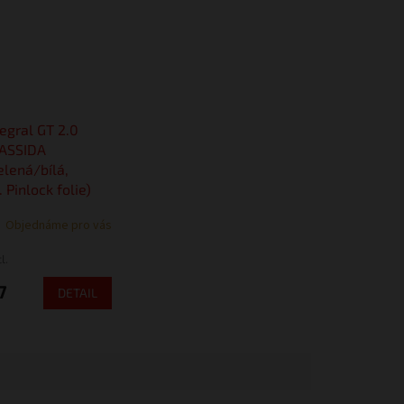
tegral GT 2.0
CASSIDA
elená/bílá,
. Pinlock folie)
Objednáme pro vás
l.
7
DETAIL