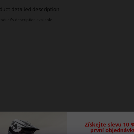
duct detailed description
roduct's description available
Získejte slevu 10 
první objednávk