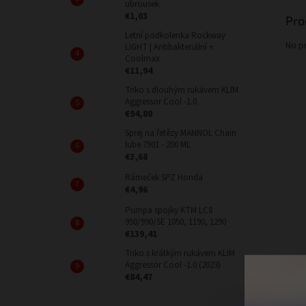
ubrousek
€1,03
Pro
Letní podkolenka Rockway
No p
LIGHT | Antibakteriální +
Coolmax
€11,94
Triko s dlouhým rukávem KLIM
Aggressor Cool -1.0
€94,80
Sprej na řetězy MANNOL Chain
lube 7901 - 200 ML
€3,68
Rámeček SPZ Honda
€4,96
Pumpa spojky KTM LC8
950/990/SE 1050, 1190, 1290
€139,41
Triko s krátkým rukávem KLIM
Aggressor Cool -1.0 (2023)
€84,47