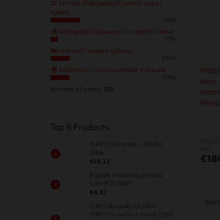
⚖️ Střední třída (nejlepší poměr cena /
výkon)
(28%)
💰 Dostupnější vybavení (co nejnižší cena)
(7%)
🏍️ Offroad / enduro výbava
(18%)
🌍 Adventure / cestovatelské vybavení
Přilb
(18%)
Ikon,
Number of votes:
153
matná
Pinlo
Top 9 Products
€152,5
N-Rit COOL towel - chladící
VAT
šátek
€18
€10,12
Popruh s kovovou přezkou
1,5m ROCKWAY
€4,92
Desc
Čistící ubrousky na přilbu
O!MOTO - suchý a mokrý čistící