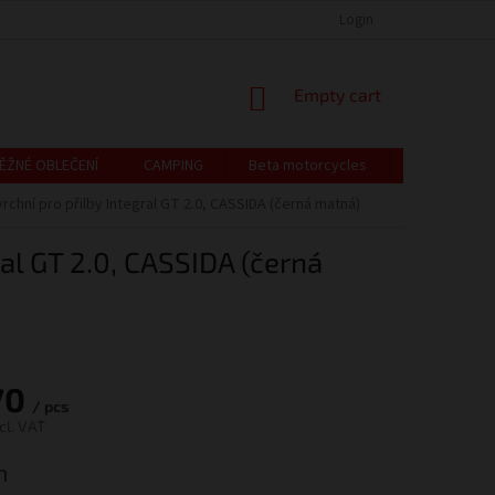
EUR
English
ANA OSOBNÍCH ÚDAJŮ
CENÍK DOPRAVY A PLATBY / VRÁCENÍ ZBOŽÍ A REK
Login
SHOPPING
Empty cart
CART
ĚŽNÉ OBLEČENÍ
CAMPING
Beta motorcycles
Gift voucher
 vrchní pro přilby Integral GT 2.0, CASSIDA (černá matná)
ral GT 2.0, CASSIDA (černá
70
/ pcs
cl. VAT
h