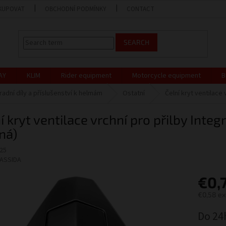
KUPOVAT
OBCHODNÍ PODMÍNKY
CONTACT
SHOP
OCHR
SEARCH
AY
KLIM
Rider equipment
Motorcycle equipment
B
radní díly a příslušenství k helmám
Ostatní
Čelní kryt ventilace
í kryt ventilace vrchní pro přilby Integ
ná)
25
ASSIDA
€0,
€0,58 ex
Measure
Do 24
price: