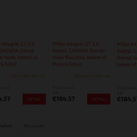
a Integral GT 2.0
Přilba Integral GT 2.0
Přilba In
 CASSIDA (černá
Reptyl, CASSIDA (černá/
Reptyl, 
/šedá, balení vč.
žlutá fluo/bílá, balení vč.
(černá/z
ck folie)
Pinlock folie)
balení vč
Objednáme pro vás
Objednáme pro vás
4 excl.
€152,54 excl.
€152,54 exc
VAT
VAT
4,57
€184,57
€184,5
DETAIL
DETAIL
ription
Discussion