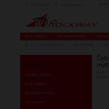
Skip
JAK NA
+420777100147
info@rockway.cz
to
content
AKCE KOMPLET
AKTUÁLNÍ VÝPRODEJ
ROCKW
Home
Rider equipment
MOTO PŘILBY
Náh
S
Čeln
i
Skip
d
mat
Categories
categories
e
M142-13
b
VÝROBCI / ZNAČKY
Brand:
C
a
r
AKCE KOMPLET
AKTUÁLNÍ VÝPRODEJ
Gift vouchers