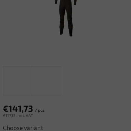
€141,73
/ pcs
€117,13 excl. VAT
Measure
Choose variant
price: