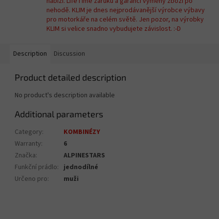
nabízí. LifeTime záruku a garanci výměny zboží po
nehodě. KLIM je dnes nejprodávanější výrobce výbavy
pro motorkáře na celém světě. Jen pozor, na výrobky
KLIM si velice snadno vybudujete závislost. :-D
Description
Discussion
Product detailed description
No product's description available
Additional parameters
Category
:
KOMBINÉZY
Warranty
:
6
Značka
:
ALPINESTARS
Funkční prádlo
:
jednodílné
Určeno pro
:
muži