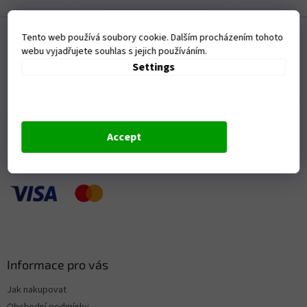
F
o
Tento web používá soubory cookie. Dalším procházením tohoto
webu vyjadřujete souhlas s jejich používáním.
o
Settings
t
e
r
Accept
Přijímáme online platby
Informace pro vás
Jak nakupovat