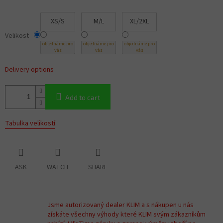
XS/S
M/L
XL/2XL
Velikost
objednáme pro
objednáme pro
objednáme pro
vás
vás
vás
Delivery options
Add to cart
Tabulka velikostí
ASK
WATCH
SHARE
Jsme autorizovaný dealer KLIM a s nákupen u nás
získáte všechny výhody které KLIM svým zákazníkům