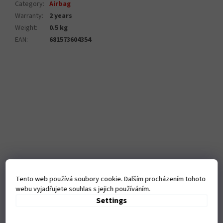
Category
:
Airbag
Warranty
:
2 years
Weight
:
0.5 kg
EAN
:
681573604354
Tento web používá soubory cookie. Dalším procházením tohoto
webu vyjadřujete souhlas s jejich používáním.
Settings
Kamenná
prodejna