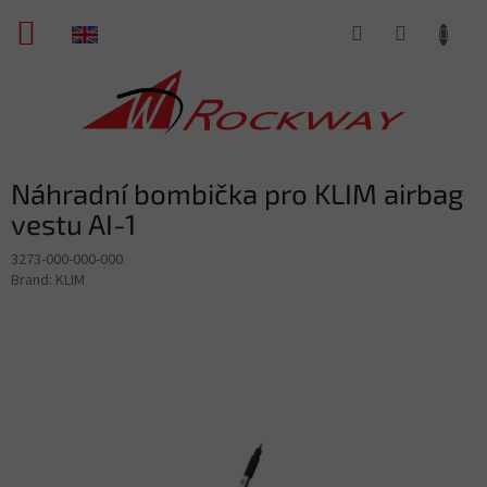
Skip
SHOPPING
to
content
CART
Náhradní bombička pro KLIM airbag
vestu AI-1
3273-000-000-000
Brand:
KLIM