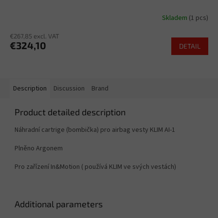
Skladem
(1 pcs)
€267,85 excl. VAT
€324,10
DETAIL
Description
Discussion
Brand
Product detailed description
Náhradní cartrige (bombička) pro airbag vesty KLIM AI-1
Plněno Argonem
Pro zařízení In&Motion ( používá KLIM ve svých vestách)
Additional parameters