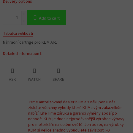
Delivery options
Add to cart
Tabulka velikostí
Náhradní cartrige pro KLIM AI-1
Detailed information
ASK
WATCH
SHARE
Jsme autorizovaný dealer KLIM a s nákupen u nás
získáte všechny výhody které KLIM svým zákazníkům
nabízí. LifeTime záruku a garanci výměny zboží po
nehodě. KLIM je dnes nejprodávanější výrobce výbavy
pro motorkáře na celém světě. Jen pozor, na výrobky
KLIM si velice snadno vybudujete závislost. :-D