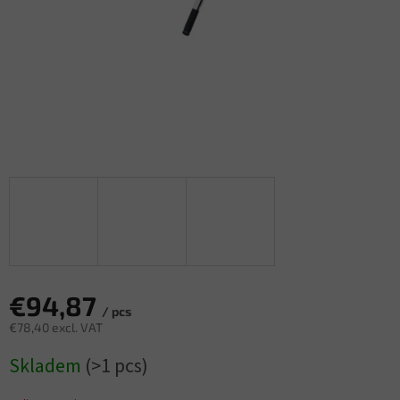
€94,87
/ pcs
€78,40 excl. VAT
Measure
Skladem
(>1 pcs)
price: