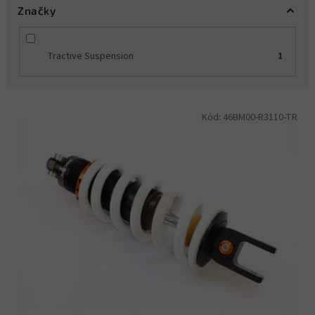
Značky
Tractive Suspension
1
V
Kód:
46BM00-R3110-TR
ý
p
i
s
p
r
o
d
u
k
t
ů