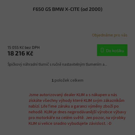
F650 GS BMW X-CITE (od 2000)
Objednáme pro vás
15 055 Kč bez DPH
Do košíku
18 216 Kč
Špičkový náhradní tlumič s ručně nastavitelným tlumením a...
1
položek celkem
O
v
l
Jsme autorizovaný dealer KLIM a s nákupen u nás
á
získáte všechny výhody které KLIM svým zákazníkům
d
nabízí. LifeTime záruku a garanci výměny zboží po
a
nehodě. KLIM je dnes nejprodávanější výrobce výbavy
c
pro motorkáře na celém světě. Jen pozor, na výrobky
í
KLIM si velice snadno vybudujete závislost. :-D
p
r