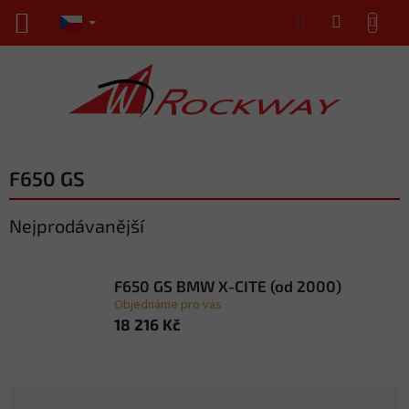
Přejít
NÁKUPNÍ
na
KOŠÍK
obsah
F650 GS
Nejprodávanější
F650 GS BMW X-CITE (od 2000)
Objednáme pro vás
18 216 Kč
Ř