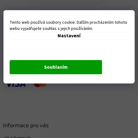
Z
Tento web používá soubory cookie. Dalším procházením tohoto
á
webu vyjadřujete souhlas s jejich používáním.
p
Nastavení
a
t
í
Souhlasím
Přijímáme online platby
Informace pro vás
Jak nakupovat