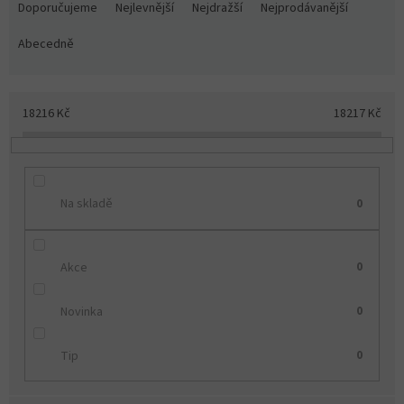
a
Doporučujeme
Nejlevnější
Nejdražší
Nejprodávanější
z
e
Abecedně
n
í
p
18216
Kč
18217
Kč
r
o
d
u
k
Na skladě
0
t
ů
Akce
0
Novinka
0
Tip
0