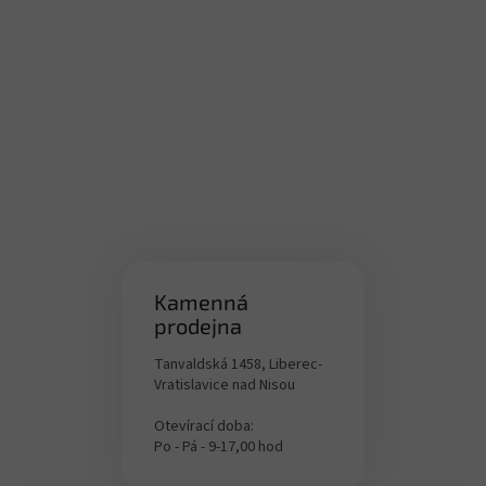
v
k
y
v
ý
p
i
s
u
Kamenná
prodejna
Tanvaldská 1458, Liberec-
Vratislavice nad Nisou
Otevírací doba:
Po - Pá - 9-17,00 hod