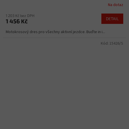
Na dotaz
1 203 Kč bez DPH
DETAIL
1 456 Kč
Motokrosový dres pro všechny aktivní jezdce. Buďte in i...
Kód:
15426/S