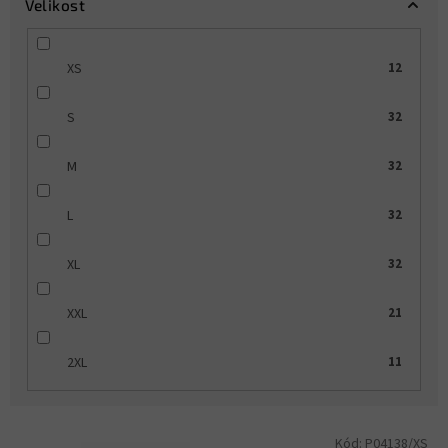
Velikost
XS
12
S
32
M
32
L
32
XL
32
XXL
21
2XL
11
V
Kód:
P04138/XS