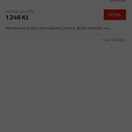
Na dotaz
1 031 Kč bez DPH
DETAIL
1 248 Kč
Motokrosový dres pro nadšené jezdce. Buďte jednička ve...
Kód:
13346/S