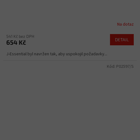
Na dotaz
541 Kč bez DPH
DETAIL
654 Kč
J-Essential byl navržen tak, aby uspokojil požadavky...
Kód:
P02597/S