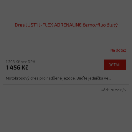
Dres JUST1 J-FLEX ADRENALINE černo/fluo žlutý
Na dotaz
1 203 Kč bez DPH
DETAIL
1 456 Kč
Motokrosový dres pro nadšené jezdce. Buďte jednička ve...
Kód:
P02596/S