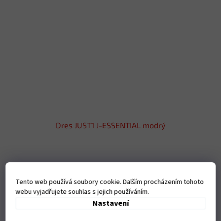
Dres JUST1 J-ESSENTIAL modrý
Na dotaz
Tento web používá soubory cookie. Dalším procházením tohoto
541 Kč bez DPH
webu vyjadřujete souhlas s jejich používáním.
DETAIL
654 Kč
Nastavení
J-Essential byl navržen tak, aby uspokojil požadavky...