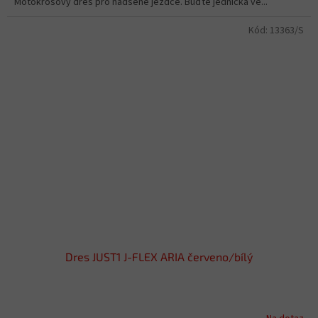
Motokrosový dres pro nadšené jezdce. Buďte jednička ve...
Kód:
13363/S
Dres JUST1 J-FLEX ARIA červeno/bílý