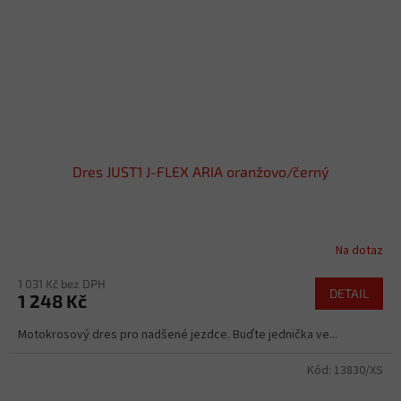
Dres JUST1 J-FLEX ARIA oranžovo/černý
Na dotaz
1 031 Kč bez DPH
DETAIL
1 248 Kč
Motokrosový dres pro nadšené jezdce. Buďte jednička ve...
Kód:
13830/XS