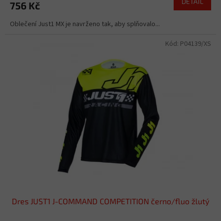
DETAIL
756 Kč
Oblečení Just1 MX je navrženo tak, aby splňovalo...
Kód:
P04139/XS
Dres JUST1 J-COMMAND COMPETITION černo/fluo žlutý