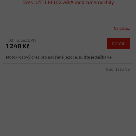
Dres JUST1 J-FLEX ARIA modro/černo/bílý
Na dotaz
1 031 Kč bez DPH
DETAIL
1 248 Kč
Motokrosový dres pro nadšené jezdce. Buďte jednička ve...
Kód:
13357/S