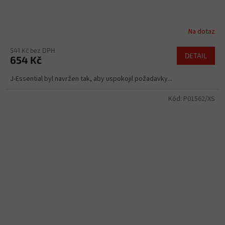
Na dotaz
541 Kč bez DPH
DETAIL
654 Kč
J-Essential byl navržen tak, aby uspokojil požadavky...
Kód:
P01562/XS