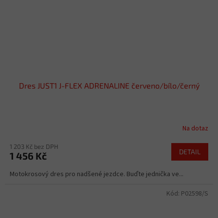
Dres JUST1 J-FLEX ADRENALINE červeno/bílo/černý
Na dotaz
1 203 Kč bez DPH
DETAIL
1 456 Kč
Motokrosový dres pro nadšené jezdce. Buďte jednička ve...
Kód:
P02598/S