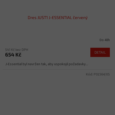
Dres JUST1 J-ESSENTIAL červený
Do 48h
541 Kč bez DPH
DETAIL
654 Kč
J-Essential byl navržen tak, aby uspokojil požadavky...
Kód:
P01564/XS