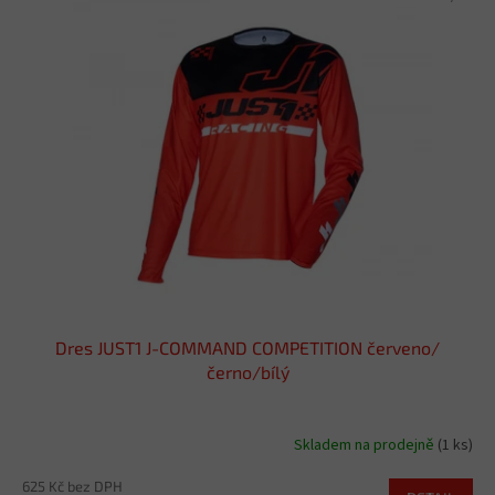
ý
p
i
s
p
r
o
d
u
k
t
ů
Dres JUST1 J-COMMAND COMPETITION červeno/
černo/bílý
Skladem na prodejně
(1 ks)
625 Kč bez DPH