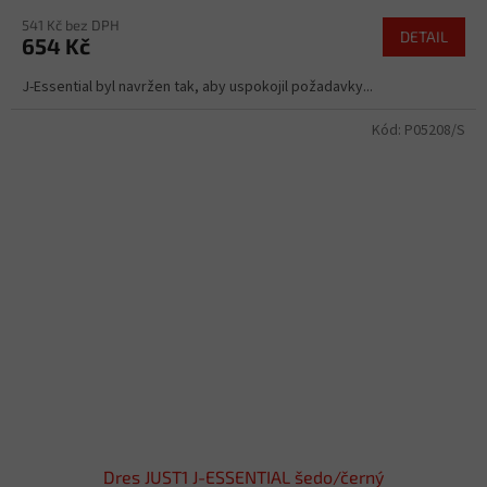
541 Kč bez DPH
DETAIL
654 Kč
J-Essential byl navržen tak, aby uspokojil požadavky...
Kód:
P05208/S
Dres JUST1 J-ESSENTIAL šedo/černý