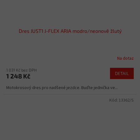
Dres JUST1 J-FLEX ARIA modro/neonově žlutý
Na dotaz
1 031 Kč bez DPH
DETAIL
1 248 Kč
Motokrosový dres pro nadšené jezdce. Buďte jednička ve...
Kód:
13362/S