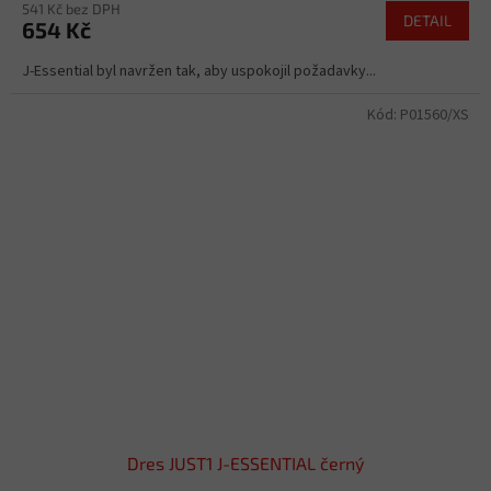
541 Kč bez DPH
DETAIL
654 Kč
J-Essential byl navržen tak, aby uspokojil požadavky...
Kód:
P01560/XS
Dres JUST1 J-ESSENTIAL černý