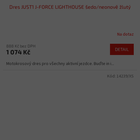
Dres JUST1 J-FORCE LIGHTHOUSE šedo/neonově žlutý
Na dotaz
888 Kč bez DPH
DETAIL
1 074 Kč
Motokrosový dres pro všechny aktivní jezdce. Buďte in i...
Kód:
14239/XS