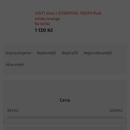
JUST1 dres J-ESSENTIAL YOUTH fluid
white/orange
Na dotaz
1 130 Kč
Ř
a
Doporučujeme
Nejlevnější
Nejdražší
Nejprodávanější
z
e
Abecedně
n
í
p
r
o
Cena
d
u
654
Kč
2020
Kč
k
t
ů