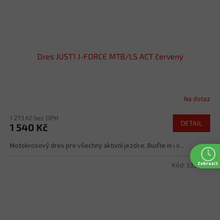
Dres JUST1 J-FORCE MTB/LS ACT červený
Na dotaz
1 273 Kč bez DPH
DETAIL
1 540 Kč
Motokrosový dres pro všechny aktivní jezdce. Buďte in i v...
Kód:
13397/S
Zobrazit