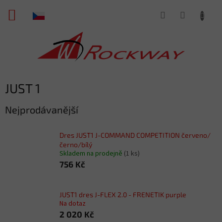
Přejít
NÁKUPNÍ
na
obsah
KOŠÍK
JUST 1
Nejprodávanější
Dres JUST1 J-COMMAND COMPETITION červeno/
černo/bílý
Skladem na prodejně
(1 ks)
756 Kč
JUST1 dres J-FLEX 2.0 - FRENETIK purple
Na dotaz
2 020 Kč