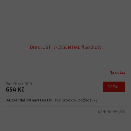
Dres JUST1 J-ESSENTIAL fluo žlutý
Na dotaz
541 Kč bez DPH
DETAIL
654 Kč
J-Essential byl navržen tak, aby uspokojil požadavky...
Kód:
P01561/XS