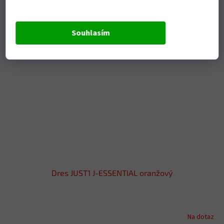
Kód:
P01563/XS
Souhlasím
Dres JUST1 J-ESSENTIAL oranžový
Na dotaz