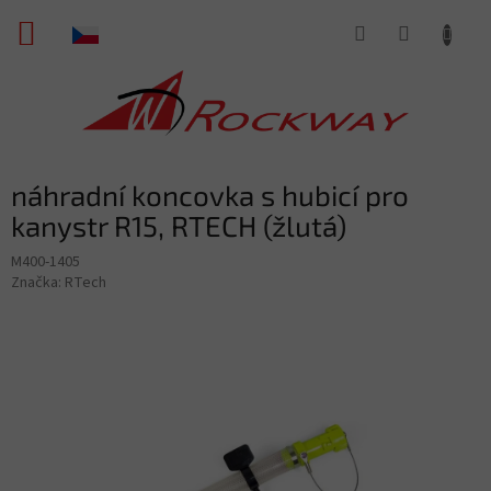
Přejít
NÁKUPNÍ
na
obsah
KOŠÍK
náhradní koncovka s hubicí pro
kanystr R15, RTECH (žlutá)
M400-1405
Značka:
RTech