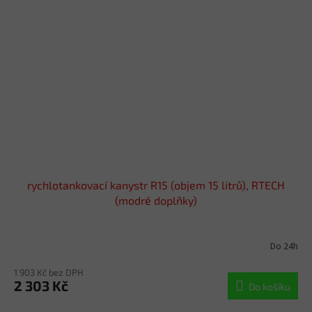
rychlotankovací kanystr R15 (objem 15 litrů), RTECH
(modré doplňky)
Do 24h
1 903 Kč bez DPH
2 303 Kč
Do košíku