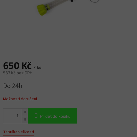
650 Kč
/ ks
537 Kč bez DPH
Měrná
Do 24h
cena:
Možnosti doručení
Přidat do košíku
Tabulka velikostí