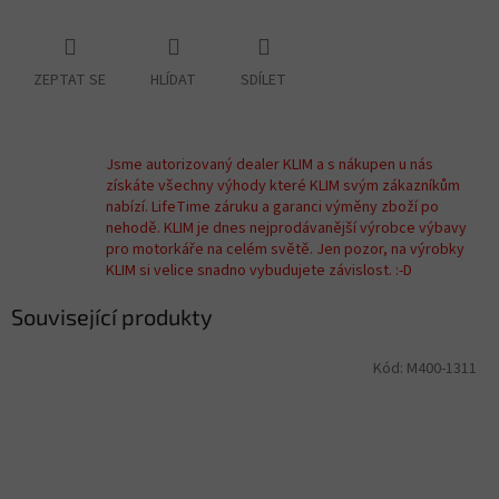
ZEPTAT SE
HLÍDAT
SDÍLET
Jsme autorizovaný dealer KLIM a s nákupen u nás
získáte všechny výhody které KLIM svým zákazníkům
nabízí. LifeTime záruku a garanci výměny zboží po
nehodě. KLIM je dnes nejprodávanější výrobce výbavy
pro motorkáře na celém světě. Jen pozor, na výrobky
KLIM si velice snadno vybudujete závislost. :-D
Související produkty
Kód:
M400-1311