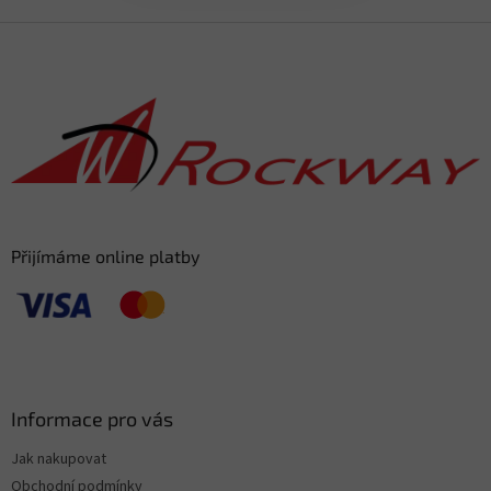
Z
á
p
a
t
í
Přijímáme online platby
Informace pro vás
Jak nakupovat
Obchodní podmínky