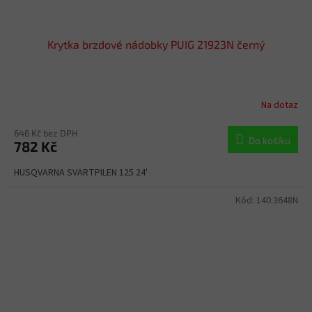
Krytka brzdové nádobky PUIG 21923N černý
Na dotaz
646 Kč bez DPH
Do košíku
782 Kč
HUSQVARNA SVARTPILEN 125 24'
Kód:
140.3648N