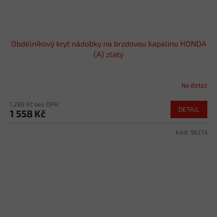
Obdélníkový kryt nádobky na brzdovou kapalinu HONDA
(A) zlatý
Na dotaz
1 288 Kč bez DPH
DETAIL
1 558 Kč
Kód:
98274