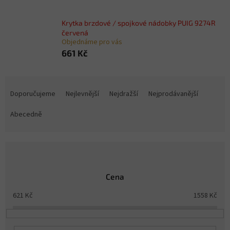
Krytka brzdové / spojkové nádobky PUIG 9274R
červená
Objednáme pro vás
661 Kč
Ř
a
Doporučujeme
Nejlevnější
Nejdražší
Nejprodávanější
z
e
Abecedně
n
í
p
r
o
Cena
d
u
621
Kč
1558
Kč
k
t
ů