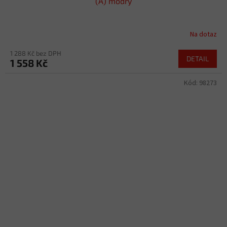
(A) modrý
Na dotaz
1 288 Kč bez DPH
DETAIL
1 558 Kč
Kód:
98273