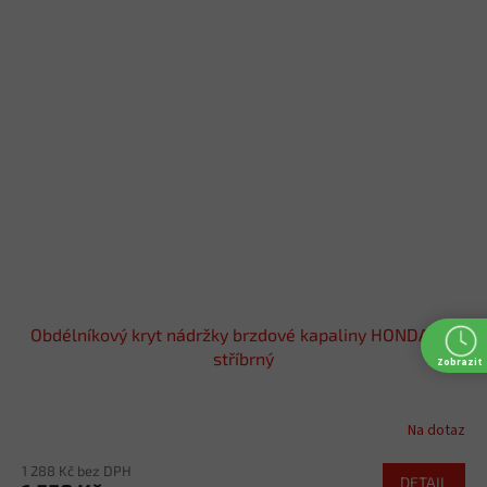
Obdélníkový kryt nádržky brzdové kapaliny HONDA (B)
stříbrný
Zobrazit
Na dotaz
1 288 Kč bez DPH
DETAIL