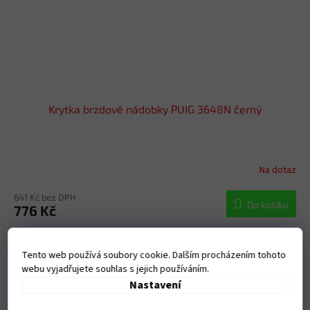
Krytka brzdové nádobky PUIG 3648N černý
Na dotaz
641 Kč bez DPH
Do košíku
776 Kč
Brake-Clutch Liquid Tank Cover
Tento web používá soubory cookie. Dalším procházením tohoto
Kód:
140.9264N
webu vyjadřujete souhlas s jejich používáním.
Nastavení