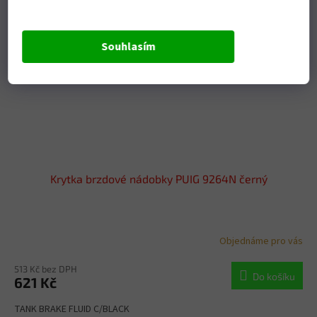
Souhlasím
Krytka brzdové nádobky PUIG 9264N černý
Objednáme pro vás
513 Kč bez DPH
Do košíku
621 Kč
TANK BRAKE FLUID C/BLACK