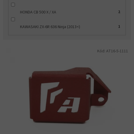
HONDA CB 500 X / XA
2
KAWASAKI ZX-6R 636 Ninja (2013<)
1
V
Kód:
AT16-5-1111
ý
p
i
s
p
r
o
d
u
k
t
ů