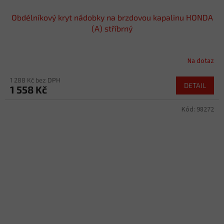
Obdélníkový kryt nádobky na brzdovou kapalinu HONDA
(A) stříbrný
Na dotaz
1 288 Kč bez DPH
DETAIL
1 558 Kč
Kód:
98272