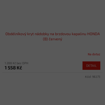
Obdélníkový kryt nádobky na brzdovou kapalinu HONDA
(B) červený
Na dotaz
1 288 Kč bez DPH
DETAIL
1 558 Kč
Kód:
98275