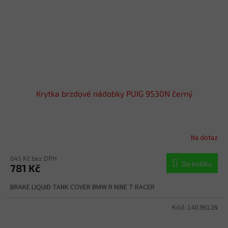
Krytka brzdové nádobky PUIG 9530N černý
Na dotaz
645 Kč bez DPH
Do košíku
781 Kč
BRAKE LIQUID TANK COVER BMW R NINE T RACER
Kód:
140.9612N