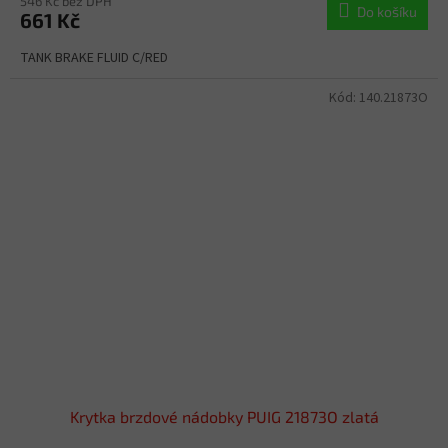
546 Kč bez DPH
Do košíku
661 Kč
TANK BRAKE FLUID C/RED
Kód:
140.21873O
Krytka brzdové nádobky PUIG 21873O zlatá