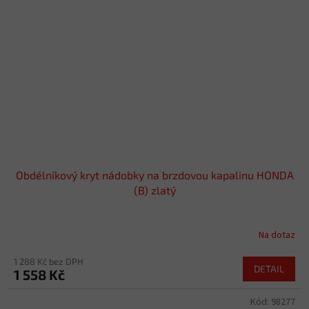
Obdélníkový kryt nádobky na brzdovou kapalinu HONDA
(B) zlatý
Na dotaz
1 288 Kč bez DPH
DETAIL
1 558 Kč
Kód:
98277