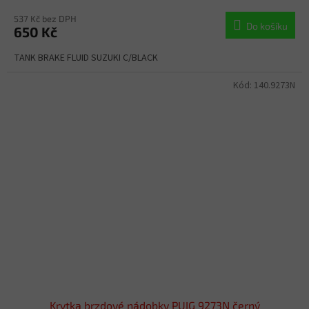
537 Kč bez DPH
Do košíku
650 Kč
TANK BRAKE FLUID SUZUKI C/BLACK
Kód:
140.9273N
Krytka brzdové nádobky PUIG 9273N černý