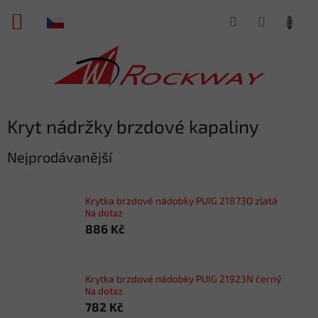
Přejít
NÁKUPNÍ
na
obsah
KOŠÍK
Kryt nádržky brzdové kapaliny
Nejprodávanější
Krytka brzdové nádobky PUIG 21873O zlatá
Na dotaz
886 Kč
Krytka brzdové nádobky PUIG 21923N černý
Na dotaz
782 Kč