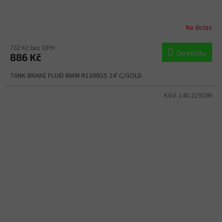
Na dotaz
732 Kč bez DPH
Do košíku
886 Kč
TANK BRAKE FLUID BMW R1300GS 24' C/GOLD
Kód:
140.21923N