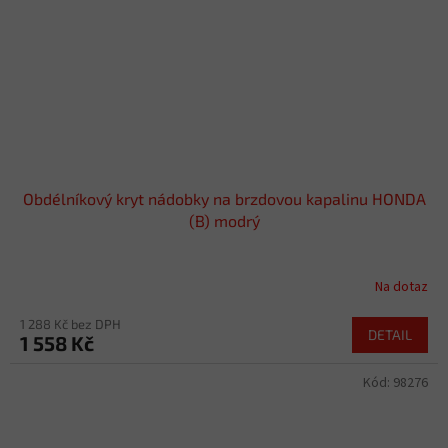
Obdélníkový kryt nádobky na brzdovou kapalinu HONDA
(B) modrý
Na dotaz
1 288 Kč bez DPH
DETAIL
1 558 Kč
Kód:
98276