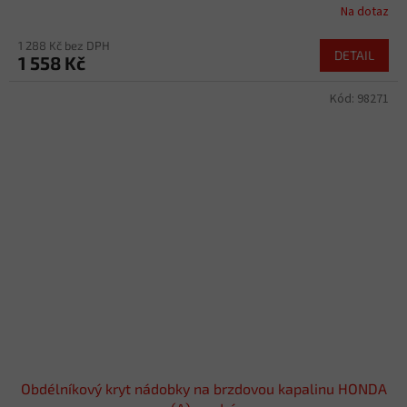
Na dotaz
1 288 Kč bez DPH
DETAIL
1 558 Kč
Kód:
98271
Obdélníkový kryt nádobky na brzdovou kapalinu HONDA