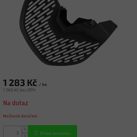
1 283 Kč
/ ks
1 060 Kč bez DPH
Měrná
Na dotaz
cena:
Možnosti doručení
Přidat do košíku