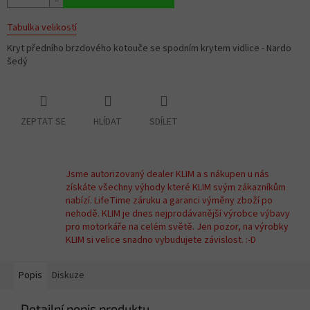
Tabulka velikostí
Kryt předního brzdového kotouče se spodním krytem vidlice - Nardo
šedý
ZEPTAT SE
HLÍDAT
SDÍLET
Jsme autorizovaný dealer KLIM a s nákupen u nás
získáte všechny výhody které KLIM svým zákazníkům
nabízí. LifeTime záruku a garanci výměny zboží po
nehodě. KLIM je dnes nejprodávanější výrobce výbavy
pro motorkáře na celém světě. Jen pozor, na výrobky
KLIM si velice snadno vybudujete závislost. :-D
Popis
Diskuze
Detailní popis produktu