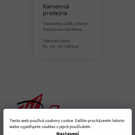
Kamenná
prodejna
Tanvaldská 1458, Liberec-
Vratislavice nad Nisou
Otevírací doba:
Po - Pá - 9-17,00 hod
Z
á
p
a
t
í
Tento web používá soubory cookie. Dalším procházením tohoto
webu vyjadřujete souhlas s jejich používáním.
Nastavení