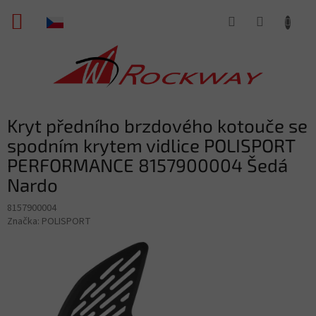
Přejít
NÁKUPNÍ
na
obsah
KOŠÍK
Kryt předního brzdového kotouče se
spodním krytem vidlice POLISPORT
PERFORMANCE 8157900004 Šedá
Nardo
8157900004
Značka:
POLISPORT