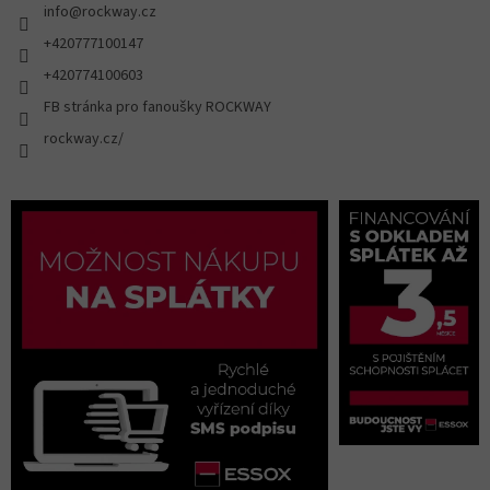
info
@
rockway.cz
+420777100147
+420774100603
FB stránka pro fanoušky ROCKWAY
rockway.cz/