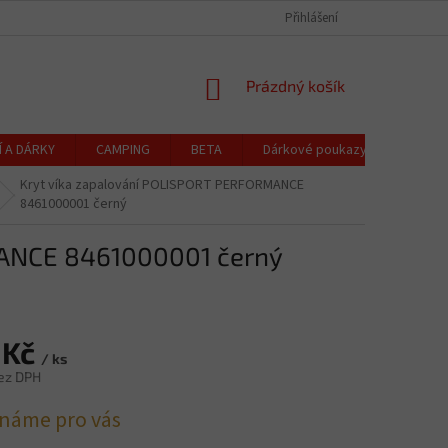
CZK
Čeština
OCHRANA OSOBNÍCH ÚDAJŮ
CENÍK DOPRAVY A PLATBY
Přihlášení
REKLAMACE
NÁKUPNÍ
Prázdný košík
KOŠÍK
Í A DÁRKY
CAMPING
BETA
Dárkové poukazy
Blog
Kryt víka zapalování POLISPORT PERFORMANCE
8461000001 černý
MANCE 8461000001 černý
 Kč
/ ks
ez DPH
náme pro vás