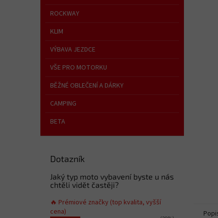
a
n
ROCKWAY
e
KLIM
l
VÝBAVA JEZDCE
VŠE PRO MOTORKU
BĚŽNÉ OBLEČENÍ A DÁRKY
CAMPING
BETA
Dotazník
Jaký typ moto vybavení byste u nás
chtěli vidět častěji?
🔥 Prémiové značky (top kvalita, vyšší
cena)
Popi