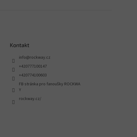
Kontakt
info
@
rockway.cz
+420777100147
+420774100603
FB stránka pro fanoušky ROCKWA
Y
rockway.cz/