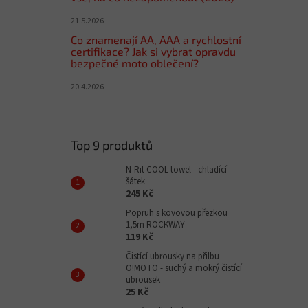
21.5.2026
Co znamenají AA, AAA a rychlostní
certifikace? Jak si vybrat opravdu
bezpečné moto oblečení?
20.4.2026
Top 9 produktů
N-Rit COOL towel - chladící
šátek
245 Kč
Popruh s kovovou přezkou
1,5m ROCKWAY
119 Kč
Čistící ubrousky na přilbu
O!MOTO - suchý a mokrý čistící
ubrousek
25 Kč