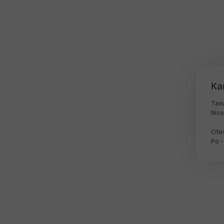
Ka
Tanv
Nis
Otev
Po -