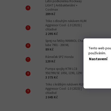
Letní podkolenka Rockway
LIGHT | Antibakteriální +
Coolmax
289 Kč
Triko s dlouhým rukávem KLIM
Aggressor Cool -1.0 (2023) |
chladivé
2 295 Kč
Sprej na řetězy MANNOL Chain
lube 7901 - 200 ML
Tento web použ
89 Kč
používáním.
Rámeček SPZ Honda
Nastavení
120 Kč
Pumpa spojky KTM LC8
950/990/SE 1050, 1190, 1290
3 375 Kč
Triko s krátkým rukávem KLIM
Aggressor Cool -1.0 (2023) |
chladivé
2 045 Kč