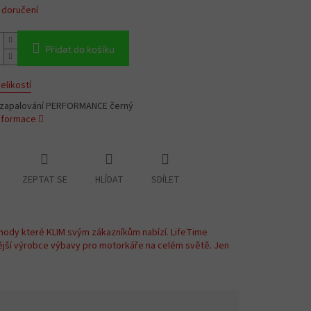
 doručení
Přidat do košíku
elikostí
a zapalování PERFORMANCE černý
informace
ZEPTAT SE
HLÍDAT
SDÍLET
hody které KLIM svým zákazníkům nabízí. LifeTime
ější výrobce výbavy pro motorkáře na celém světě. Jen