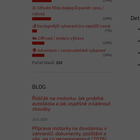
(29%)
⚖️ Střední třída (nejlepší poměr cena /
výkon)
Det
(28%)
💰 Dostupnější vybavení (co nejnižší cena)
(7%)
🏍️ Offroad / enduro výbava
(18%)
🌍 Adventure / cestovatelské vybavení
(18%)
Počet hlasů:
153
BLOG
Řidičák na motorku: Jak probíhá
autoškola a jak úspěšně zvládnout
zkoušky
10.6.2026
Příprava motorky na dovolenou v
zahraničí: dokumenty, pojištění a
vše, na co nezapomenout (2026)