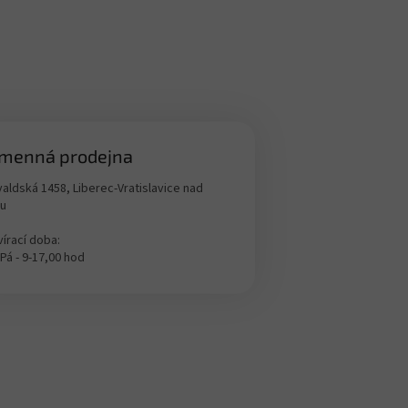
menná prodejna
aldská 1458, Liberec-Vratislavice nad
ou
írací doba:
 Pá - 9-17,00 hod