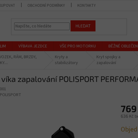
KUPOVAT
OBCHODNÍ PODMÍNKY
KONTAKTY
PRODEJNA
HLEDAT
LIM
VÝBAVA JEZDCE
VŠE PRO MOTORKU
BĚŽNÉ OBLEČEN
OZEK, RÁM, BRZDY,
Kryty a
Kryt spojky a
Y....
stabilizátory
zapalování
t víka zapalování POLISPORT PERFOR
001
POLISPORT
769
636 Kč b
Měrná
Objed
cena: