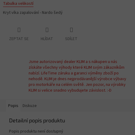
Tabulka velikostí
Kryt víka zapalování - Nardo šedý
ZEPTAT SE
HLÍDAT
SDÍLET
Jsme autorizovaný dealer KLIM a s nákupen u nás
získáte všechny výhody které KLIM svým zákazníkům
nabízí. LifeTime záruku a garanci výměny zboží po
nehodě. KLIM je dnes nejprodávanější výrobce výbavy
pro motorkáře na celém světě. Jen pozor, na výrobky
KLIM si velice snadno vybudujete závislost. :-D
Popis
Diskuze
Detailní popis produktu
Popis produktu není dostupný