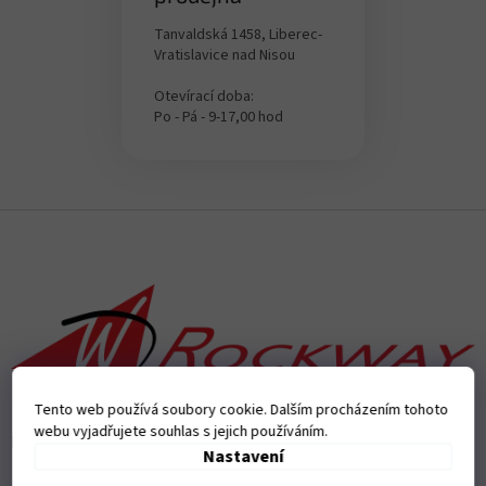
Tanvaldská 1458, Liberec-
Vratislavice nad Nisou
Otevírací doba:
Po - Pá - 9-17,00 hod
Z
á
p
a
t
í
Tento web používá soubory cookie. Dalším procházením tohoto
webu vyjadřujete souhlas s jejich používáním.
Přijímáme online platby
Nastavení