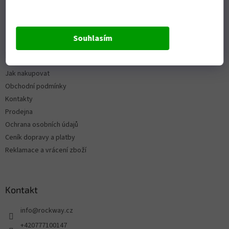
Souhlasím
Informace pro vás
Jak nakupovat
Obchodní podmínky
Kontakty
Prodejna
Ochrana osobních údajů
Ceník dopravy a platby
Reklamace a vrácení zboží
Kontakt
info
@
rockway.cz
+420777100147