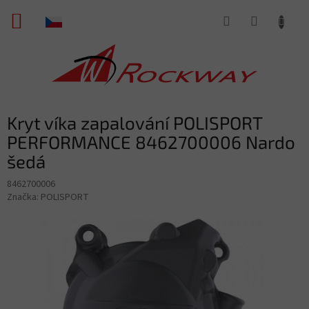
Přejít
NÁKUPNÍ
na
obsah
KOŠÍK
Kryt víka zapalování POLISPORT
PERFORMANCE 8462700006 Nardo
šedá
8462700006
Značka:
POLISPORT