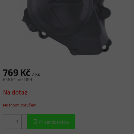
769 Kč
/ ks
636 Kč bez DPH
Měrná
Na dotaz
cena:
Možnosti doručení
Přidat do košíku