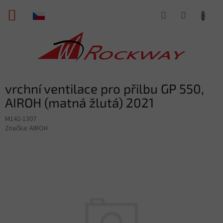
Přejít
NÁKUPNÍ
na
obsah
KOŠÍK
vrchní ventilace pro přilbu GP 550,
AIROH (matná žlutá) 2021
M142-1307
Značka:
AIROH