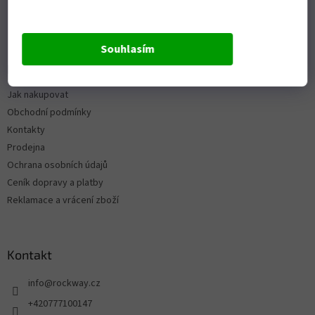
Souhlasím
Informace pro vás
Jak nakupovat
Obchodní podmínky
Kontakty
Prodejna
Ochrana osobních údajů
Ceník dopravy a platby
Reklamace a vrácení zboží
Kontakt
info
@
rockway.cz
+420777100147