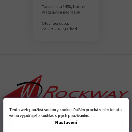
Tanvaldská 1458, Liberec-
Vratislavice nad Nisou
Otevírací doba:
Po - Pá - 9-17,00 hod
Z
á
p
a
t
í
Tento web používá soubory cookie. Dalším procházením tohoto
webu vyjadřujete souhlas s jejich používáním.
Přijímáme online platby
Nastavení