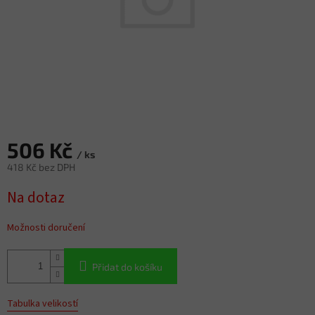
506 Kč
/ ks
418 Kč bez DPH
Měrná
Na dotaz
cena:
Možnosti doručení
Přidat do košíku
Tabulka velikostí