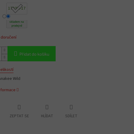
170/60-17
skladem na
prodejně
 doručení
Přidat do košíku
elikostí
Anakee Wild
informace
ZEPTAT SE
HLÍDAT
SDÍLET