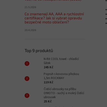
21.5.2026
Co znamenají AA, AAA a rychlostní
certifikace? Jak si vybrat opravdu
bezpečné moto oblečení?
20.4.2026
Top 9 produktů
N-Rit COOL towel - chladící
šátek
245 Kč
Popruh s kovovou přezkou
1,5m ROCKWAY
119 Kč
Čistící ubrousky na přilbu
O!MOTO - suchý a mokrý čistící
ubrousek
25 Kč