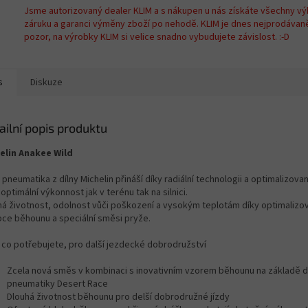
Jsme autorizovaný dealer KLIM a s nákupen u nás získáte všechny vý
záruku a garanci výměny zboží po nehodě. KLIM je dnes nejprodávan
pozor, na výrobky KLIM si velice snadno vybudujete závislost. :-D
s
Diskuze
ailní popis produktu
elin Anakee Wild
pneumatika z dílny Michelin přináší díky radiální technologii a optimalizov
 optimální výkonnost jak v terénu tak na silnici.
há životnost, odolnost vůči poškození a vysokým teplotám díky optimalizo
bce běhounu a speciální směsi pryže.
 co potřebujete, pro další jezdecké dobrodružství
Zcela nová směs v kombinaci s inovativním vzorem běhounu na základě 
pneumatiky Desert Race
Dlouhá životnost běhounu pro delší dobrodružné jízdy