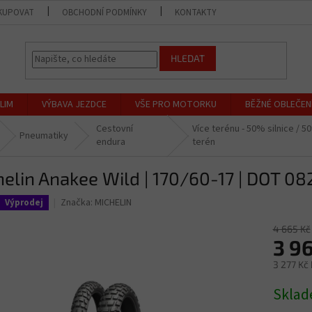
KUPOVAT
OBCHODNÍ PODMÍNKY
KONTAKTY
PRODEJNA
HLEDAT
LIM
VÝBAVA JEZDCE
VŠE PRO MOTORKU
BĚŽNÉ OBLEČEN
Cestovní
Více terénu - 50% silnice / 5
Pneumatiky
endura
terén
elin Anakee Wild | 170/60-17 | DOT 08
Značka:
MICHELIN
Výprodej
4 665 Kč
3 9
3 277 Kč
Měrná
Sklad
cena: