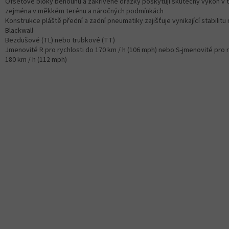
Ofsetové bloky běhounu a zakřivené drážky poskytují skutečný výkon v 
zejména v měkkém terénu a náročných podmínkách
Konstrukce pláště přední a zadní pneumatiky zajišťuje vynikající stabilitu n
Blackwall
Bezdušové (TL) nebo trubkové (TT)
Jmenovité R pro rychlosti do 170 km / h (106 mph) nebo S-jmenovité pro r
180 km / h (112 mph)