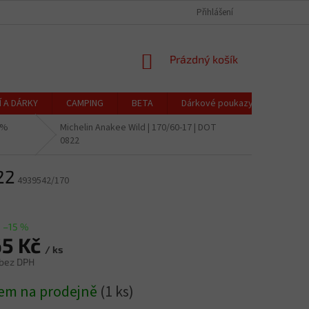
CZK
Čeština
OCHRANA OSOBNÍCH ÚDAJŮ
CENÍK DOPRAVY A PLATBY
Přihlášení
REKLAMACE
NÁKUPNÍ
Prázdný košík
KOŠÍK
Í A DÁRKY
CAMPING
BETA
Dárkové poukazy
Blog
0%
Michelin Anakee Wild | 170/60-17 | DOT
0822
22
4939542/170
–15 %
65 Kč
/ ks
 bez DPH
em na prodejně
(1 ks)