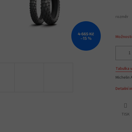
rozměr
4 665 Kč
Možnosti
–15 %
Tabulka v
Michelin 
Detailní 
TISK