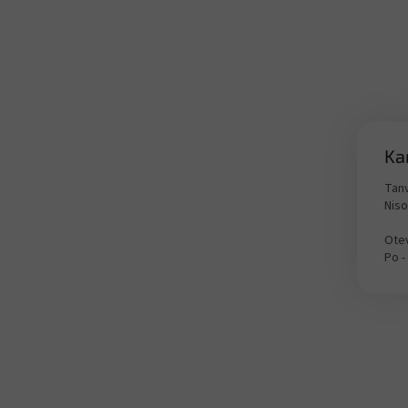
Ka
Tanv
Nis
Otev
Po -