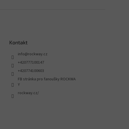
Kontakt
info
@
rockway.cz
+420777100147
+420774100603
FB stránka pro fanoušky ROCKWA
Y
rockway.cz/