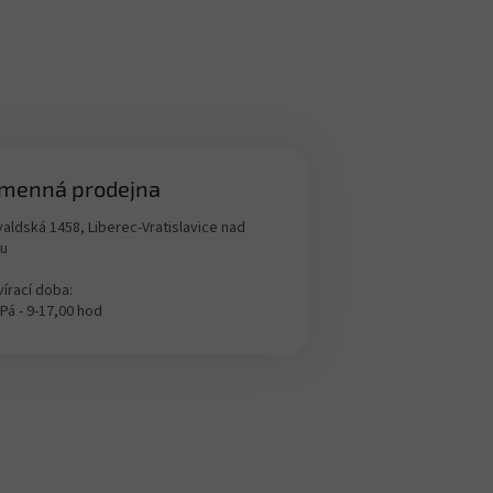
menná prodejna
aldská 1458, Liberec-Vratislavice nad
ou
írací doba:
 Pá - 9-17,00 hod