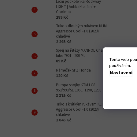
Letní podkolenka Rockway
LIGHT | Antibakteriální +
Coolmax
289 Kč
Triko s dlouhým rukávem KLIM
Aggressor Cool -1.0 (2023) |
chladivé
2 295 Kč
Sprej na řetězy MANNOL Chain
lube 7901 - 200 ML
Tento web použ
89 Kč
používáním.
Rámeček SPZ Honda
Nastavení
120 Kč
Pumpa spojky KTM LC8
950/990/SE 1050, 1190, 1290
3 375 Kč
Triko s krátkým rukávem KLIM
Aggressor Cool -1.0 (2023) |
chladivé
2 045 Kč