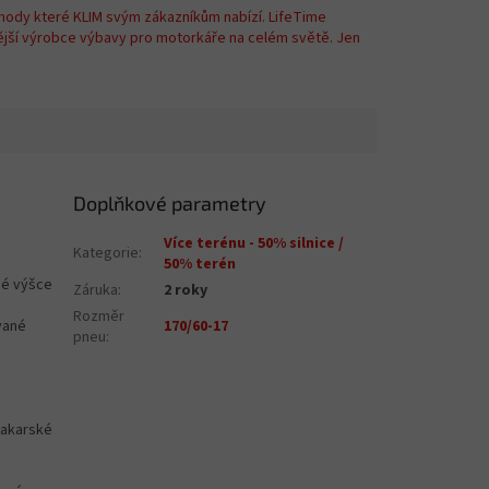
hody které KLIM svým zákazníkům nabízí. LifeTime
ější výrobce výbavy pro motorkáře na celém světě. Jen
Doplňkové parametry
Více terénu - 50% silnice /
Kategorie
:
50% terén
ané výšce
Záruka
:
2 roky
Rozměr
vané
170/60-17
pneu
:
dakarské