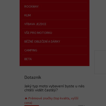
a
n
ROCKWAY
e
KLIM
l
VÝBAVA JEZDCE
VŠE PRO MOTORKU
BĚŽNÉ OBLEČENÍ A DÁRKY
CAMPING
BETA
Dotazník
Jaký typ moto vybavení byste u nás
chtěli vidět častěji?
🔥 Prémiové značky (top kvalita, vyšší
cena)