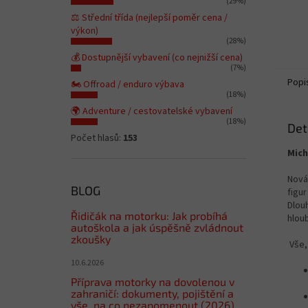
(29%)
⚖️ Střední třída (nejlepší poměr cena /
výkon)
(28%)
💰 Dostupnější vybavení (co nejnižší cena)
(7%)
Popi
🏍️ Offroad / enduro výbava
(18%)
🌍 Adventure / cestovatelské vybavení
(18%)
Det
Počet hlasů:
153
Mich
Nová 
BLOG
figur
Dlou
Řidičák na motorku: Jak probíhá
hlou
autoškola a jak úspěšně zvládnout
zkoušky
Vše,
10.6.2026
Příprava motorky na dovolenou v
zahraničí: dokumenty, pojištění a
vše, na co nezapomenout (2026)