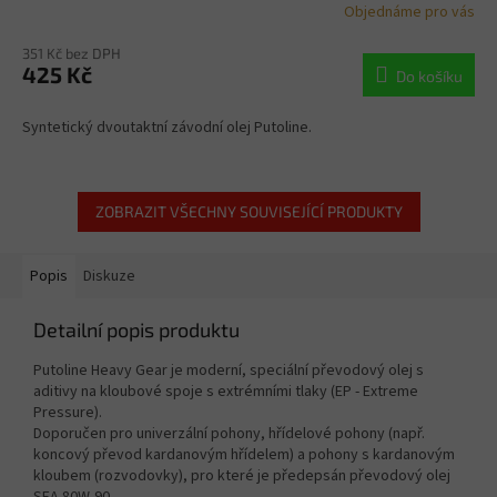
Objednáme pro vás
351 Kč bez DPH
425 Kč
Do košíku
Syntetický dvoutaktní závodní olej Putoline.
ZOBRAZIT VŠECHNY SOUVISEJÍCÍ PRODUKTY
Popis
Diskuze
Detailní popis produktu
Putoline Heavy Gear je moderní, speciální převodový olej s
aditivy na kloubové spoje s extrémními tlaky (EP - Extreme
Pressure).
Doporučen pro univerzální pohony, hřídelové pohony (např.
koncový převod kardanovým hřídelem) a pohony s kardanovým
kloubem (rozvodovky), pro které je předepsán převodový olej