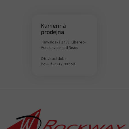
Kamenná
prodejna
Tanvaldská 1458, Liberec-
Vratislavice nad Nisou
Otevírací doba:
Po - Pá - 9-17,00 hod
Z
á
p
a
t
í