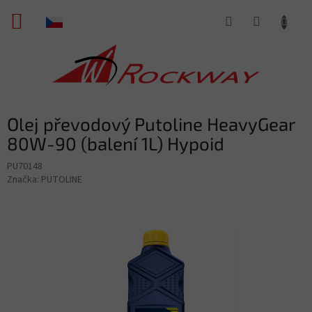
Přejít
NÁKUPNÍ
na
obsah
KOŠÍK
Olej převodový Putoline HeavyGear
80W-90 (balení 1L) Hypoid
PU70148
Značka:
PUTOLINE