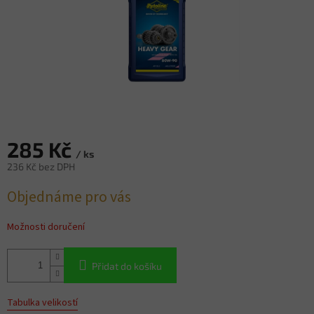
285 Kč
/ ks
236 Kč bez DPH
Měrná
Objednáme pro vás
cena:
Možnosti doručení
Přidat do košíku
Tabulka velikostí