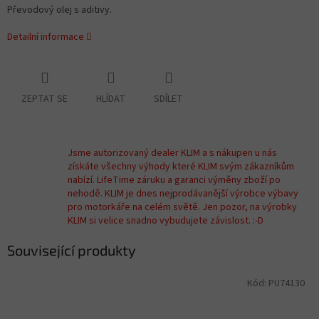
Převodový olej s aditivy.
Detailní informace
ZEPTAT SE
HLÍDAT
SDÍLET
Jsme autorizovaný dealer KLIM a s nákupen u nás
získáte všechny výhody které KLIM svým zákazníkům
nabízí. LifeTime záruku a garanci výměny zboží po
nehodě. KLIM je dnes nejprodávanější výrobce výbavy
pro motorkáře na celém světě. Jen pozor, na výrobky
KLIM si velice snadno vybudujete závislost. :-D
Související produkty
Kód:
PU74130