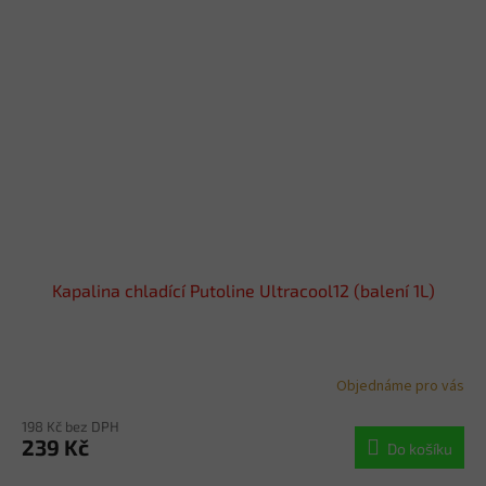
Kapalina chladící Putoline Ultracool12 (balení 1L)
Objednáme pro vás
198 Kč bez DPH
239 Kč
Do košíku