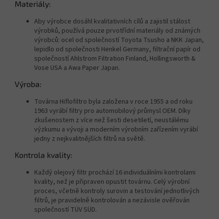
Materiály:
Aby výrobce dosáhl kvalitativních cílů a zajistil stálost
výrobků, používá pouze prvotřídní materiály od známých
výrobců: ocel od společností Toyota Tsusho a NKK Japan,
lepidlo od společnosti Henkel Germany, filtrační papír od
společností Ahlstrom Filtration Finland, Hollingsworth &
Vose USA a Awa Paper Japan.
Výroba:
Továrna Hiflofiltro byla založena v roce 1955 a od roku
1963 vyrábí filtry pro automobilový průmysl OEM. Díky
zkušenostem z více než šesti desetiletí, neustálému
výzkumu a vývoji a moderním výrobním zařízením vyrábí
jedny z nejkvalitnějších filtrů na světě.
Kontrola kvality:
Každý olejový filtr prochází 16 individuálními kontrolami
kvality, než je připraven opustit továrnu. Celý výrobní
proces, včetně kontroly surovin a testování jednotlivých
filtrů, je pravidelně kontrolován a nezávisle ověřován
společností TÜV SÜD.