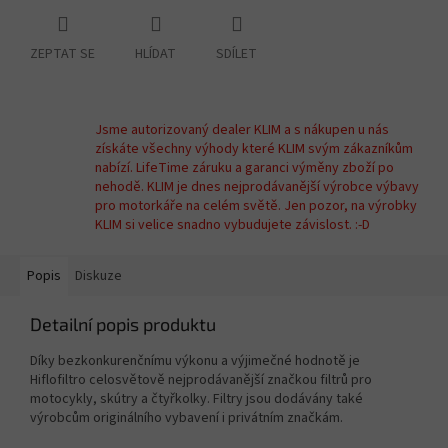
ZEPTAT SE
HLÍDAT
SDÍLET
Jsme autorizovaný dealer KLIM a s nákupen u nás
získáte všechny výhody které KLIM svým zákazníkům
nabízí. LifeTime záruku a garanci výměny zboží po
nehodě. KLIM je dnes nejprodávanější výrobce výbavy
pro motorkáře na celém světě. Jen pozor, na výrobky
KLIM si velice snadno vybudujete závislost. :-D
Popis
Diskuze
Detailní popis produktu
Díky bezkonkurenčnímu výkonu a výjimečné hodnotě je
Hiflofiltro celosvětově nejprodávanější značkou filtrů pro
motocykly, skútry a čtyřkolky. Filtry jsou dodávány také
výrobcům originálního vybavení i privátním značkám.