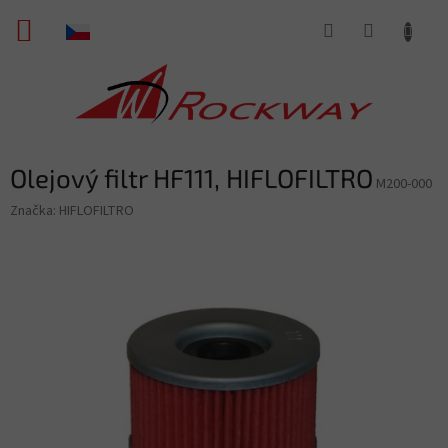
Přejít
NÁKUPNÍ
na
obsah
KOŠÍK
Olejový filtr HF111, HIFLOFILTRO
M200-000
Značka:
HIFLOFILTRO