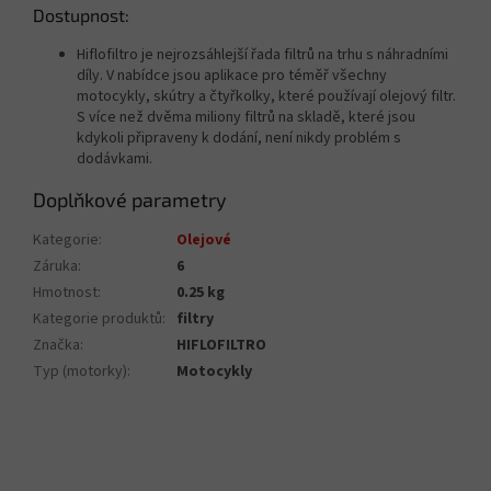
Dostupnost:
Hiflofiltro je nejrozsáhlejší řada filtrů na trhu s náhradními
díly. V nabídce jsou aplikace pro téměř všechny
motocykly, skútry a čtyřkolky, které používají olejový filtr.
S více než dvěma miliony filtrů na skladě, které jsou
kdykoli připraveny k dodání, není nikdy problém s
dodávkami.
Doplňkové parametry
Kategorie
:
Olejové
Záruka
:
6
Hmotnost
:
0.25 kg
Kategorie produktů
:
filtry
Značka
:
HIFLOFILTRO
Typ (motorky)
:
Motocykly