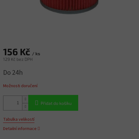
156 Kč
/ ks
129 Kč bez DPH
Měrná
Do 24h
cena:
Možnosti doručení
Přidat do košíku
Tabulka velikostí
Detailní informace