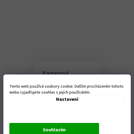
Kamenná
prodejna
Tento web používá soubory cookie. Dalším procházením tohoto
Tanvaldská 1458, Liberec-
webu vyjadřujete souhlas s jejich používáním.
Vratislavice nad Nisou
Nastavení
Otevírací doba:
Po - Pá - 9-17,00 hod
Souhlasím