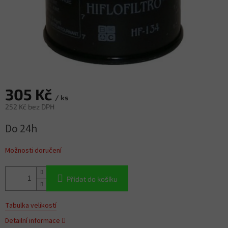
305 Kč
/ ks
252 Kč bez DPH
Měrná
Do 24h
cena:
Možnosti doručení
Přidat do košíku
Tabulka velikostí
Detailní informace