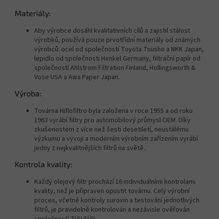
Materiály:
Aby výrobce dosáhl kvalitativních cílů a zajistil stálost
výrobků, používá pouze prvotřídní materiály od známých
výrobců: ocel od společností Toyota Tsusho a NKK Japan,
lepidlo od společnosti Henkel Germany, filtrační papír od
společností Ahlstrom Filtration Finland, Hollingsworth &
Vose USA a Awa Paper Japan.
Výroba:
Továrna Hiflofiltro byla založena v roce 1955 a od roku
1963 vyrábí filtry pro automobilový průmysl OEM. Díky
zkušenostem z více než šesti desetiletí, neustálému
výzkumu a vývoji a moderním výrobním zařízením vyrábí
jedny z nejkvalitnějších filtrů na světě.
Kontrola kvality:
Každý olejový filtr prochází 16 individuálními kontrolami
kvality, než je připraven opustit továrnu. Celý výrobní
proces, včetně kontroly surovin a testování jednotlivých
filtrů, je pravidelně kontrolován a nezávisle ověřován