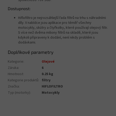
společností TÜV SÜD.
Dostupnost:
Hiflofiltro je nejrozsáhlejší řada filtrů na trhu s náhradními
díly. V nabídce jsou aplikace pro téměř všechny
motocykly, skútry a čtyřkolky, které používají olejový filtr.
S více než dvěma miliony filtrů na skladě, které jsou
kdykoli připraveny k dodání, není nikdy problém s
dodávkami.
Doplňkové parametry
Kategorie
:
Olejové
Záruka
:
6
Hmotnost
:
0.25 kg
Kategorie produktů
:
filtry
Značka
:
HIFLOFILTRO
Typ (motorky)
:
Motocykly