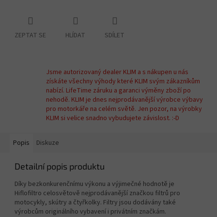
ZEPTAT SE
HLÍDAT
SDÍLET
Jsme autorizovaný dealer KLIM a s nákupen u nás
získáte všechny výhody které KLIM svým zákazníkům
nabízí. LifeTime záruku a garanci výměny zboží po
nehodě. KLIM je dnes nejprodávanější výrobce výbavy
pro motorkáře na celém světě. Jen pozor, na výrobky
KLIM si velice snadno vybudujete závislost. :-D
Popis
Diskuze
Detailní popis produktu
Díky bezkonkurenčnímu výkonu a výjimečné hodnotě je
Hiflofiltro celosvětově nejprodávanější značkou filtrů pro
motocykly, skútry a čtyřkolky. Filtry jsou dodávány také
výrobcům originálního vybavení i privátním značkám.