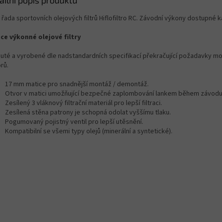
ailní popis produktu
řada sportovních olejových filtrů Hiflofiltro RC. Závodní výkony dostupné 
ce výkonné olejové filtry
nuté a vyrobené dle nadstandardních specifikací překračující požadavky m
rů.
17 mm matice pro snadnější montáž / demontáž.
Otvor v matici umožňující bezpečné zaplombování lankem během závodu
Zesílený 3 vláknový filtrační materiál pro lepší filtraci.
Zesílená stěna patrony je schopná odolat vyššímu tlaku.
Pogumovaný pojistný ventil pro lepší utěsnění.
Kompatibilní se všemi typy olejů (minerální a syntetické).