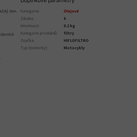
Doplňkové parametry
každý den.
Kategorie
:
Olejové
Záruka
:
6
Hmotnost
:
0.2 kg
Kategorie produktů
:
filtry
oderních
Značka
:
HIFLOFILTRO
Typ (motorky)
:
Motocykly
.