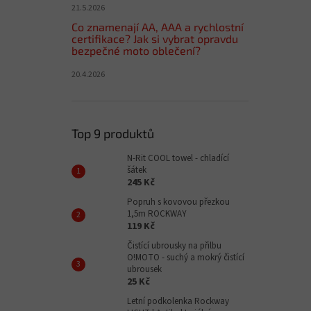
21.5.2026
Co znamenají AA, AAA a rychlostní
certifikace? Jak si vybrat opravdu
bezpečné moto oblečení?
20.4.2026
Top 9 produktů
N-Rit COOL towel - chladící
šátek
245 Kč
Popruh s kovovou přezkou
1,5m ROCKWAY
119 Kč
Čistící ubrousky na přilbu
O!MOTO - suchý a mokrý čistící
ubrousek
25 Kč
Letní podkolenka Rockway