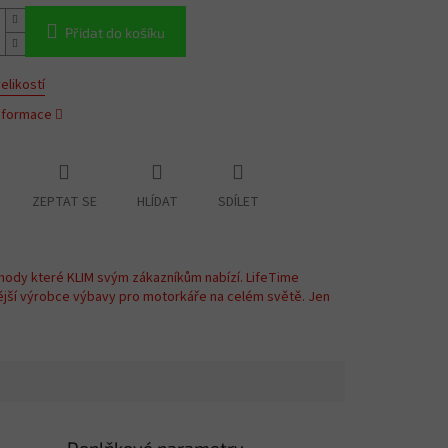
Přidat do košíku
elikostí
informace
ZEPTAT SE
HLÍDAT
SDÍLET
hody které KLIM svým zákazníkům nabízí. LifeTime
ější výrobce výbavy pro motorkáře na celém světě. Jen