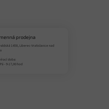
menná prodejna
aldská 1458, Liberec-Vratislavice nad
ou
írací doba:
 Pá - 9-17,00 hod