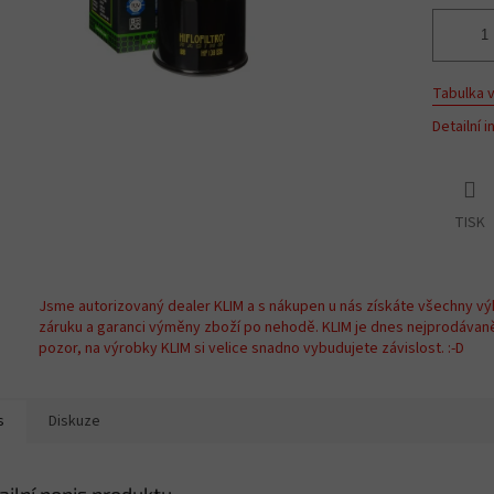
Tabulka v
Detailní 
TISK
Jsme autorizovaný dealer KLIM a s nákupen u nás získáte všechny vý
záruku a garanci výměny zboží po nehodě. KLIM je dnes nejprodávan
pozor, na výrobky KLIM si velice snadno vybudujete závislost. :-D
s
Diskuze