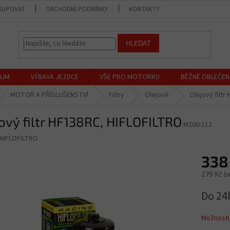
KUPOVAT
OBCHODNÍ PODMÍNKY
KONTAKTY
PRODEJNA
HLEDAT
LIM
VÝBAVA JEZDCE
VŠE PRO MOTORKU
BĚŽNÉ OBLEČEN
MOTOR A PŘÍSLUŠENSTVÍ
Filtry
Olejové
Olejový filt
ový filtr HF138RC, HIFLOFILTRO
M200-112
HIFLOFILTRO
338
279 Kč b
Měrná
Do 24
cena:
Možnosti