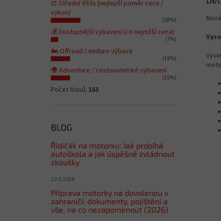
Det
⚖️ Střední třída (nejlepší poměr cena /
výkon)
Nová 
(28%)
💰 Dostupnější vybavení (co nejnižší cena)
Vyso
(7%)
🏍️ Offroad / enduro výbava
Vyvi
(18%)
moto
🌍 Adventure / cestovatelské vybavení
(18%)
Počet hlasů:
153
BLOG
Řidičák na motorku: Jak probíhá
autoškola a jak úspěšně zvládnout
zkoušky
10.6.2026
Příprava motorky na dovolenou v
zahraničí: dokumenty, pojištění a
vše, na co nezapomenout (2026)