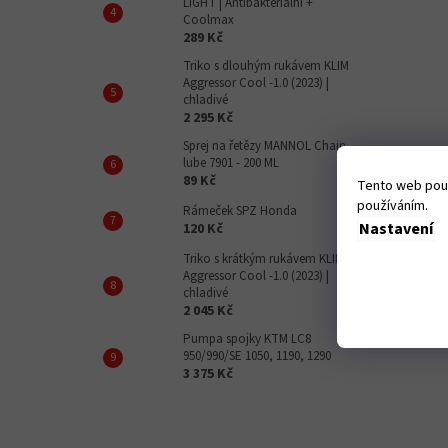
LIGHT | Antibakteriální +
Coolmax
289 Kč
Triko s dlouhým rukávem KLIM
Aggressor Cool -1.0 (2023) |
chladivé
2 295 Kč
Sprej na řetězy MANNOL Chain
lube 7901 - 200 ML
89 Kč
Tento web použ
používáním.
Rámeček SPZ Honda
Nastavení
120 Kč
Triko s krátkým rukávem KLIM
Aggressor Cool -1.0 (2023) |
chladivé
2 045 Kč
Pumpa spojky KTM LC8
950/990/SE 1050, 1190, 1290
3 375 Kč