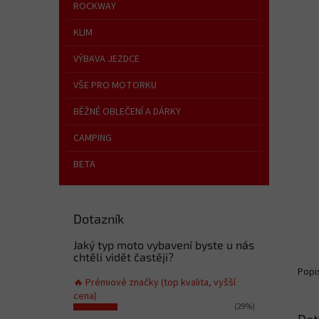
n
ROCKWAY
e
KLIM
l
VÝBAVA JEZDCE
VŠE PRO MOTORKU
BĚŽNÉ OBLEČENÍ A DÁRKY
CAMPING
BETA
Dotazník
Jaký typ moto vybavení byste u nás
chtěli vidět častěji?
Popi
🔥 Prémiové značky (top kvalita, vyšší
cena)
(29%)