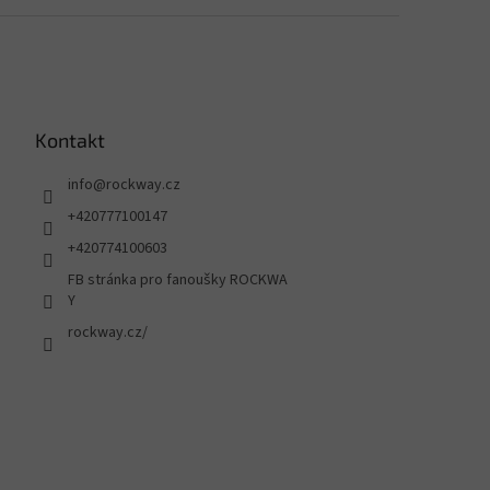
Kontakt
info
@
rockway.cz
+420777100147
+420774100603
FB stránka pro fanoušky ROCKWA
Y
rockway.cz/