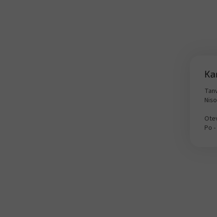
Ka
Tanv
Nis
Otev
Po -