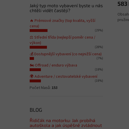
583
Jaký typ moto vybavení byste u nás
chtěli vidět častěji?
Obsah
pružin
🔥 Prémiové značky (top kvalita, vyšší
cena)
(29%)
⚖️ Střední třída (nejlepší poměr cena /
výkon)
(28%)
💰 Dostupnější vybavení (co nejnižší cena)
(7%)
🏍️ Offroad / enduro výbava
(18%)
🌍 Adventure / cestovatelské vybavení
(18%)
Počet hlasů:
153
BLOG
Řidičák na motorku: Jak probíhá
autoškola a jak úspěšně zvládnout