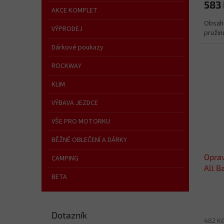
583
AKCE KOMPLET
Obsah
VÝPRODEJ
pružin
Dárkové poukazy
ROCKWAY
KLIM
VÝBAVA JEZDCE
VŠE PRO MOTORKU
BĚŽNÉ OBLEČENÍ A DÁRKY
Opra
CAMPING
All B
BETA
Dotazník
482 Kč