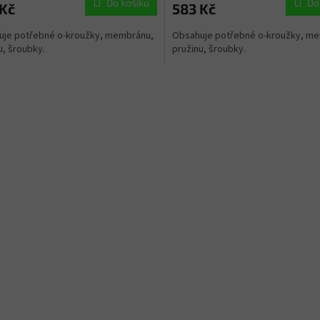
Do košíku
Do
 Kč
583 Kč
uje potřebné o-kroužky, membránu,
Obsahuje potřebné o-kroužky, m
u, šroubky.
pružinu, šroubky.
O
v
l
á
d
a
c
í
p
r
v
k
y
v
ý
p
i
s