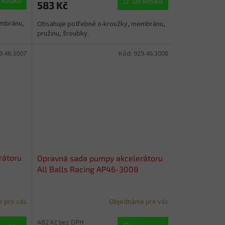
 košíku
Do košíku
583 Kč
embránu,
Obsahuje potřebné o-kroužky, membránu,
pružinu, šroubky.
9.46.3007
Kód:
929.46.3008
rátoru
Opravná sada pumpy akcelerátoru
All Balls Racing AP46-3008
 pro vás
Objednáme pro vás
482 Kč bez DPH