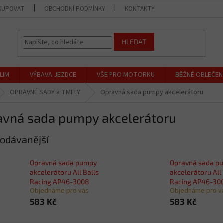
KUPOVAT
OBCHODNÍ PODMÍNKY
KONTAKTY
PRODEJNA
HLEDAT
LIM
VÝBAVA JEZDCE
VŠE PRO MOTORKU
BĚŽNÉ OBLEČEN
OPRAVNÉ SADY a TMELY
Opravná sada pumpy akcelerátoru
avná sada pumpy akcelerátoru
odávanější
Opravná sada pumpy
Opravná sada p
akcelerátoru All Balls
akcelerátoru All 
Racing AP46-3008
Racing AP46-30
Objednáme pro vás
Objednáme pro v
583 Kč
583 Kč