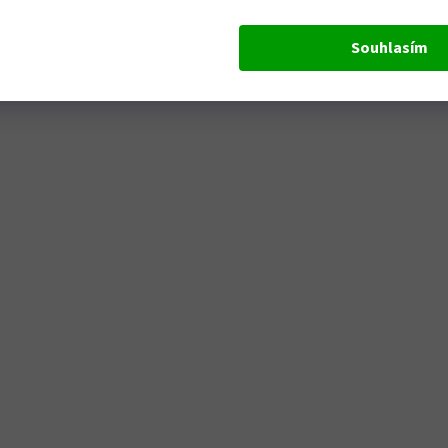
Souhlasím
Odesláním formuláře dáváte souhlas se zpracová
osobních údajů pro marketingové účely. Souhlas m
kdykoliv odvolat.
Odeslat