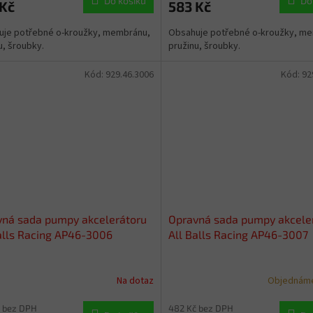
Do košíku
Do
 Kč
583 Kč
uje potřebné o-kroužky, membránu,
Obsahuje potřebné o-kroužky, m
u, šroubky.
pružinu, šroubky.
Kód:
929.46.3006
Kód:
92
vná sada pumpy akcelerátoru
Opravná sada pumpy akcele
alls Racing AP46-3006
All Balls Racing AP46-3007
Na dotaz
Objednáme
 bez DPH
482 Kč bez DPH