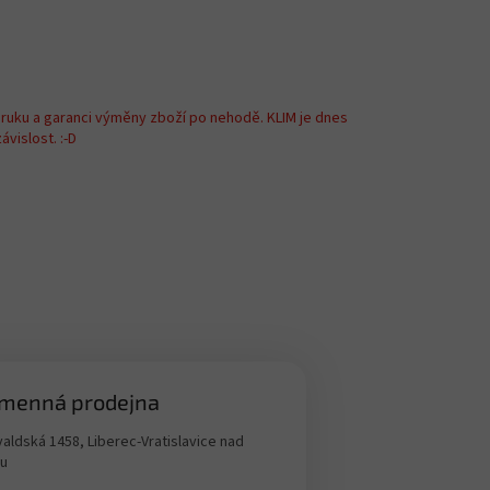
áruku a garanci výměny zboží po nehodě. KLIM je dnes
vislost. :-D
menná prodejna
aldská 1458, Liberec-Vratislavice nad
ou