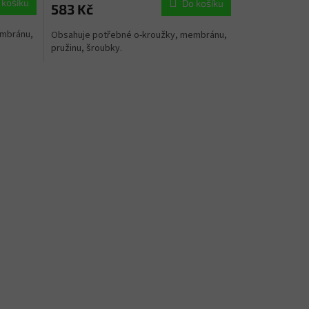
 košíku
Do košíku
583 Kč
embránu,
Obsahuje potřebné o-kroužky, membránu,
pružinu, šroubky.