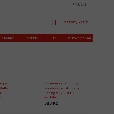
CZK
Čeština
OCHRANA OSOBNÍCH ÚDAJŮ
CENÍK DOPRAVY A PLATBY
Přihlášení
REKLAMACE
NÁKUPNÍ
Prázdný košík
KOŠÍK
Í A DÁRKY
CAMPING
BETA
Dárkové poukazy
Blog
umpy
Opravná sada pumpy
Balls
akcelerátoru All Balls
07
Racing AP46-3006
ás
Na dotaz
583 Kč