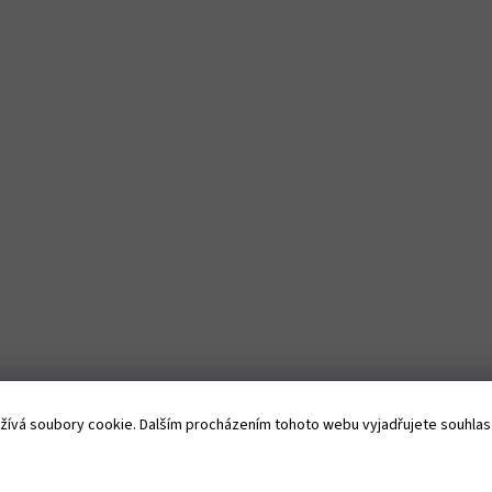
u
Získejte slevu 10 
první objednávk
Přihlaste se k odběru 
ívá soubory cookie. Dalším procházením tohoto webu vyjadřujete souhlas s
newsletteru, ať Vám neu
žádná novinka.