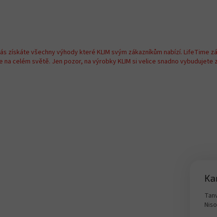
nás získáte všechny výhody které KLIM svým zákazníkům nabízí. LifeTime z
na celém světě. Jen pozor, na výrobky KLIM si velice snadno vybudujete zá
Ka
Tanv
Nis