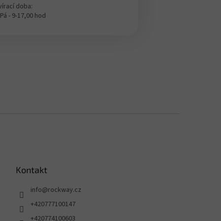
írací doba:
 Pá - 9-17,00 hod
Kontakt
info
@
rockway.cz
+420777100147
+420774100603