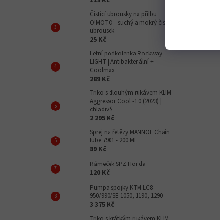
119 Kč
Čistící ubrousky na přilbu
O!MOTO - suchý a mokrý čistící
ubrousek
25 Kč
Letní podkolenka Rockway
LIGHT | Antibakteriální +
Coolmax
289 Kč
Triko s dlouhým rukávem KLIM
Aggressor Cool -1.0 (2023) |
chladivé
2 295 Kč
Sprej na řetězy MANNOL Chain
lube 7901 - 200 ML
89 Kč
Rámeček SPZ Honda
120 Kč
Pumpa spojky KTM LC8
950/990/SE 1050, 1190, 1290
3 375 Kč
Triko s krátkým rukávem KLIM