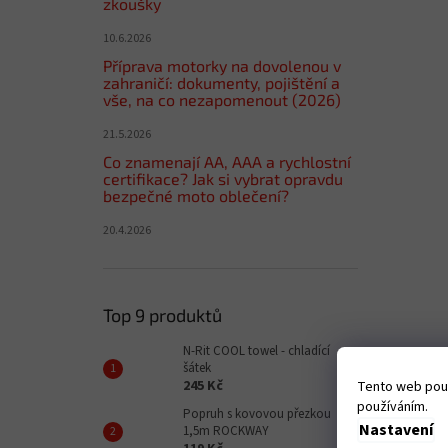
zkoušky
10.6.2026
Příprava motorky na dovolenou v
zahraničí: dokumenty, pojištění a
vše, na co nezapomenout (2026)
21.5.2026
Co znamenají AA, AAA a rychlostní
certifikace? Jak si vybrat opravdu
bezpečné moto oblečení?
20.4.2026
Top 9 produktů
N-Rit COOL towel - chladící
šátek
245 Kč
Tento web použ
používáním.
Popruh s kovovou přezkou
Nastavení
1,5m ROCKWAY