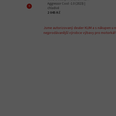
Aggressor Cool -1.0 (2023) |
chladivé
2 045 Kč
Jsme autorizovaný dealer KLIM a s nákupen u 
nejprodávanější výrobce výbavy pro motorkáře 