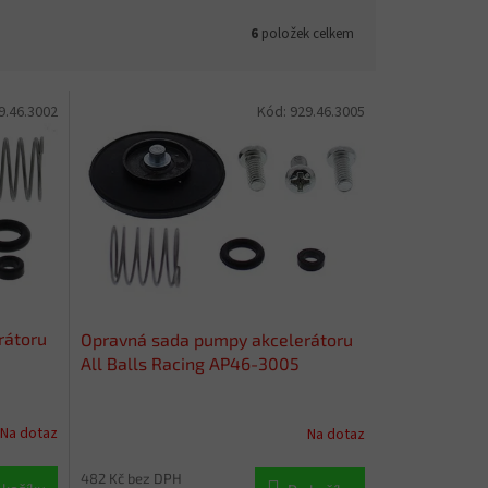
6
položek celkem
9.46.3002
Kód:
929.46.3005
rátoru
Opravná sada pumpy akcelerátoru
All Balls Racing AP46-3005
Na dotaz
Na dotaz
482 Kč bez DPH