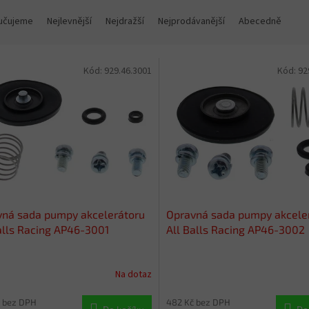
učujeme
Nejlevnější
Nejdražší
Nejprodávanější
Abecedně
Kód:
929.46.3001
Kód:
92
vná sada pumpy akcelerátoru
Opravná sada pumpy akcele
alls Racing AP46-3001
All Balls Racing AP46-3002
Na dotaz
 bez DPH
482 Kč bez DPH