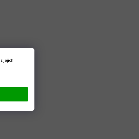
% na
u.
našeho
 jejich
nikne
ním
ůžete