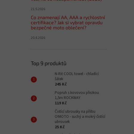
21.5.2026
Co znamenají AA, AAA a rychlostní
certifikace? Jak si vybrat opravdu
bezpečné moto oblečení?
20.4.2026
Top 9 produktů
N-Rit COOL towel - chladící
šátek
245 Kč
Popruh s kovovou přezkou
1,5m ROCKWAY
119 Kč
Čistící ubrousky na přilbu
O!MOTO - suchý a mokrý čistící
ubrousek
25 Kč