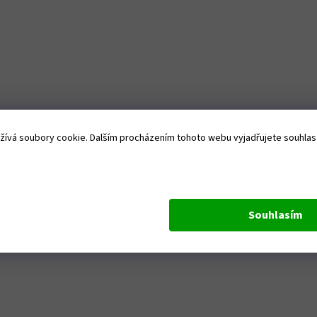
Získejte slevu 10 
první objednávk
Přihlaste se k odběru 
ívá soubory cookie. Dalším procházením tohoto webu vyjadřujete souhlas s
newsletteru, ať Vám neu
žádná novinka.
Souhlasím
Odesláním formuláře dáváte souhlas se zpracová
osobních údajů pro marketingové účely. Souhlas m
kdykoliv odvolat.
Odeslat