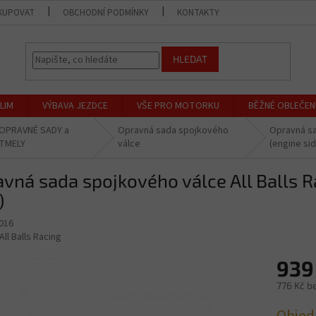
KUPOVAT
OBCHODNÍ PODMÍNKY
KONTAKTY
PRODEJNA
HLEDAT
LIM
VÝBAVA JEZDCE
VŠE PRO MOTORKU
BĚŽNÉ OBLEČEN
OPRAVNÉ SADY a
Opravná sada spojkového
Opravná sa
TMELY
válce
(engine si
vná sada spojkového válce All Balls 
)
6016
All Balls Racing
939
776 Kč b
Měrná