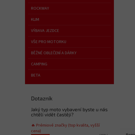
a
n
ROCKWAY
e
KLIM
l
VÝBAVA JEZDCE
VŠE PRO MOTORKU
BĚŽNÉ OBLEČENÍ A DÁRKY
CAMPING
BETA
Dotazník
Jaký typ moto vybavení byste u nás
chtěli vidět častěji?
🔥 Prémiové značky (top kvalita, vyšší
cena)