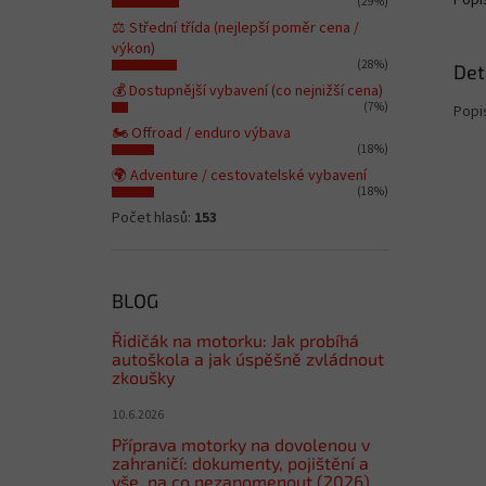
Popi
(29%)
⚖️ Střední třída (nejlepší poměr cena /
výkon)
(28%)
Det
💰 Dostupnější vybavení (co nejnižší cena)
(7%)
Popi
🏍️ Offroad / enduro výbava
(18%)
🌍 Adventure / cestovatelské vybavení
(18%)
Počet hlasů:
153
BLOG
Řidičák na motorku: Jak probíhá
autoškola a jak úspěšně zvládnout
zkoušky
10.6.2026
Příprava motorky na dovolenou v
zahraničí: dokumenty, pojištění a
vše, na co nezapomenout (2026)