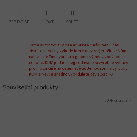
ZEPTAT SE
HLÍDAT
SDÍLET
Jsme autorizovaný dealer KLIM a s nákupen u nás
získáte všechny výhody které KLIM svým zákazníkům
nabízí. LifeTime záruku a garanci výměny zboží po
nehodě. KLIM je dnes nejprodávanější výrobce výbavy
pro motorkáře na celém světě. Jen pozor, na výrobky
KLIM si velice snadno vybudujete závislost. :-D
Související produkty
Kód:
M142-977