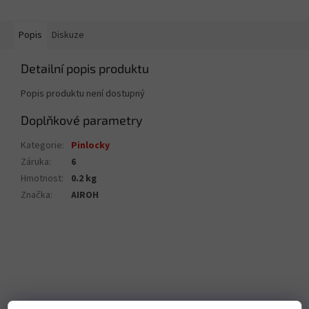
Popis
Diskuze
Detailní popis produktu
Popis produktu není dostupný
Doplňkové parametry
Kategorie
:
Pinlocky
Záruka
:
6
Hmotnost
:
0.2 kg
Značka
:
AIROH