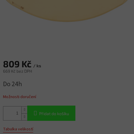
809 Kč
/ ks
669 Kč bez DPH
Měrná
Do 24h
cena:
Možnosti doručení
Přidat do košíku
Tabulka velikostí