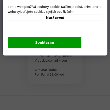
Tento web používá soubory cookie. Dalším procházením tohoto
webu vyjadřujete souhlas s jejich používáním.
Nastavení
Kamenná
Souhlasím
prodejna
Tanvaldská 1458, Liberec-
Vratislavice nad Nisou
Otevírací doba:
Po - Pá - 9-17,00 hod
Z
á
p