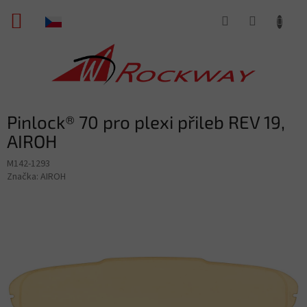
Přejít
NÁKUPNÍ
na
obsah
KOŠÍK
Pinlock® 70 pro plexi přileb REV 19,
AIROH
M142-1293
Značka:
AIROH