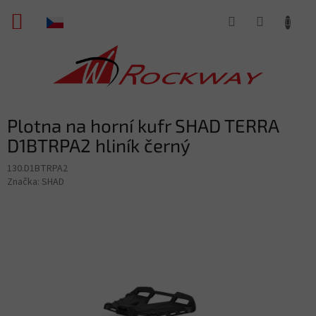
Přejít
NÁKUPNÍ
na
obsah
KOŠÍK
Plotna na horní kufr SHAD TERRA
D1BTRPA2 hliník černý
130.D1BTRPA2
Značka:
SHAD