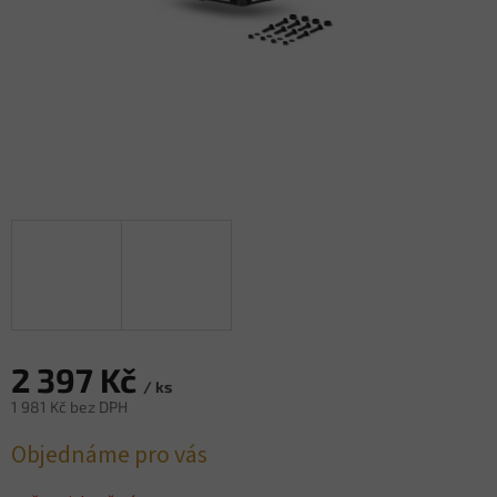
2 397 Kč
/ ks
1 981 Kč bez DPH
Měrná
Objednáme pro vás
cena: