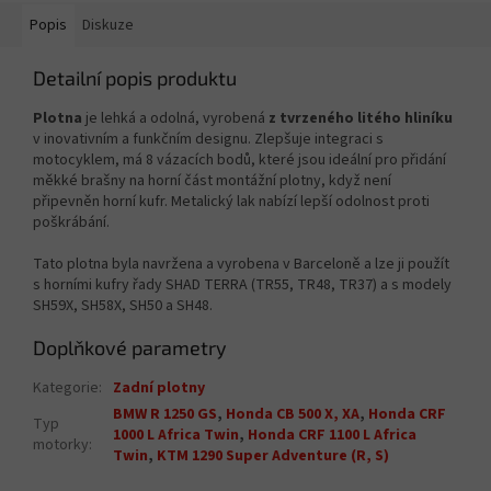
Popis
Diskuze
Detailní popis produktu
Plotna
je lehká a odolná, vyrobená
z tvrzeného litého hliníku
v inovativním a funkčním designu. Zlepšuje integraci s
motocyklem, má 8 vázacích bodů, které jsou ideální pro přidání
měkké brašny na horní část montážní plotny, když není
připevněn horní kufr. Metalický lak nabízí lepší odolnost proti
poškrábání.
Tato plotna byla navržena a vyrobena v Barceloně a lze ji použít
s horními kufry řady SHAD TERRA (TR55, TR48, TR37) a s modely
SH59X, SH58X, SH50 a SH48.
Doplňkové parametry
Kategorie
:
Zadní plotny
BMW R 1250 GS
,
Honda CB 500 X, XA
,
Honda CRF
Typ
1000 L Africa Twin
,
Honda CRF 1100 L Africa
motorky
:
Twin
,
KTM 1290 Super Adventure (R, S)