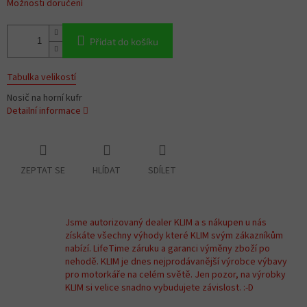
Možnosti doručení
Přidat do košíku
Tabulka velikostí
Nosič na horní kufr
Detailní informace
ZEPTAT SE
HLÍDAT
SDÍLET
Jsme autorizovaný dealer KLIM a s nákupen u nás
získáte všechny výhody které KLIM svým zákazníkům
nabízí. LifeTime záruku a garanci výměny zboží po
nehodě. KLIM je dnes nejprodávanější výrobce výbavy
pro motorkáře na celém světě. Jen pozor, na výrobky
KLIM si velice snadno vybudujete závislost. :-D