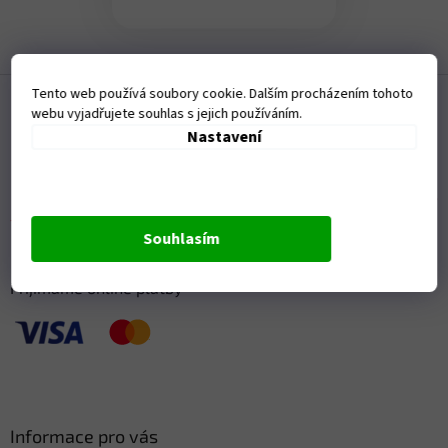
Z
Tento web používá soubory cookie. Dalším procházením tohoto
á
webu vyjadřujete souhlas s jejich používáním.
p
Nastavení
a
t
í
Souhlasím
Přijímáme online platby
Informace pro vás